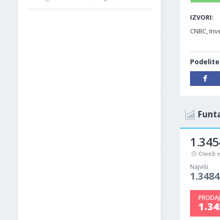
IZVORI:
CNBC, Inv
Podelite
Funta
1.345
Osveži 
Najviši
1.3484
PRODAJ
1.3