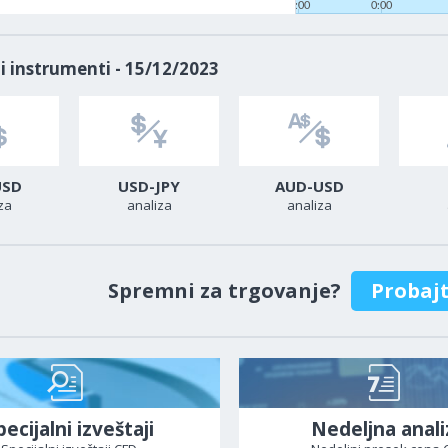
0:00
0:00
i instrumenti - 15/12/2023
USD
USD-JPY
AUD-USD
za
analiza
analiza
Spremni za trgovanje?
Probaj
pecijalni izveštaji
Nedeljna anali