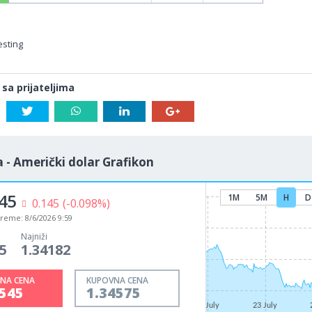
esting
 sa prijateljima
 - Američki dolar Grafikon
45
1M
5M
H
D
0.145
(-0.098%)
vreme:
8/6/2026 9:59
Najniži
5
1.34182
NA CENA
KUPOVNA CENA
4545
1.34575
21 July
23 July