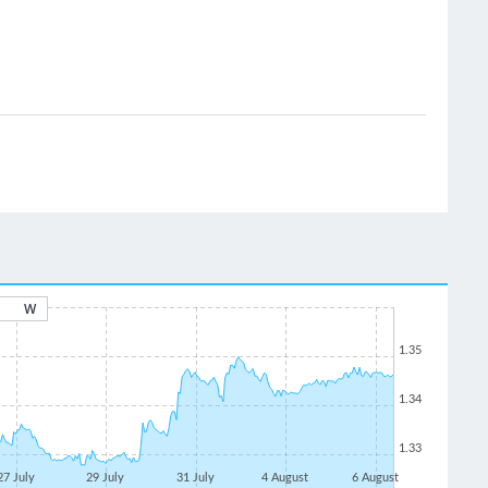
W
1.35
1.34
1.33
27 July
29 July
31 July
4 August
6 August