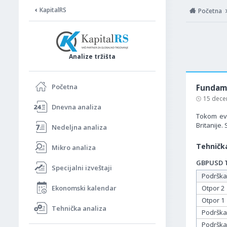
KapitalRS
Početna
Analize tržišta
Početna
Fundame
15 dece
Dnevna analiza
Tokom evr
Britanije
Nedeljna analiza
Tehnička
Mikro analiza
GBPUSD Ta
Specijalni izveštaji
Podrška
Ekonomski kalendar
Otpor 2
Otpor 1
Tehnička analiza
Podrška
Podrška