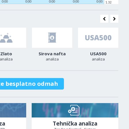
0:00
0:00
0:00
0:00
0:00
1.32
Zlato
Sirova nafta
USA500
analiza
analiza
analiza
te besplatno odmah
za
Tehnička analiza