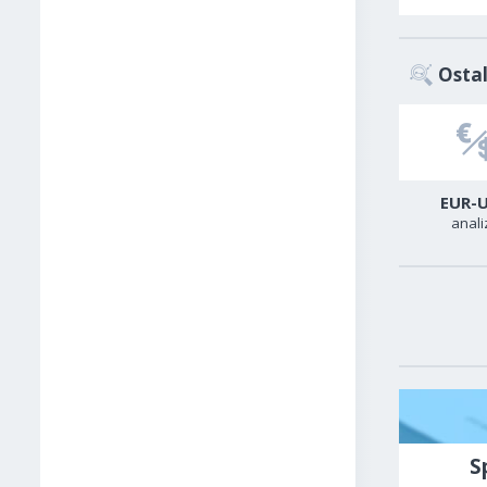
Ostal
USD-CAD
GER40
EUR-
analiza
analiza
anali
S