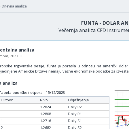
Dnevna analiza
FUNTA - DOLAR AN
Večernja analiza CFD instrum
ntalna analiza
mbar, 2023
opske trgovinske sesije, funta je porasla u odnosu na američki dola
. Sjedinjene Američke Države nemaju važne ekonomske podatke za izvešta
 analiza
bela podrške i otpora - 15/12/2023
 i Otpor
Nivo
Objašnjenje
1.2824
Daily R2
1.2808
Daily R1
 1
1.2716
Daily S1
 2
1.2682
Daily S2