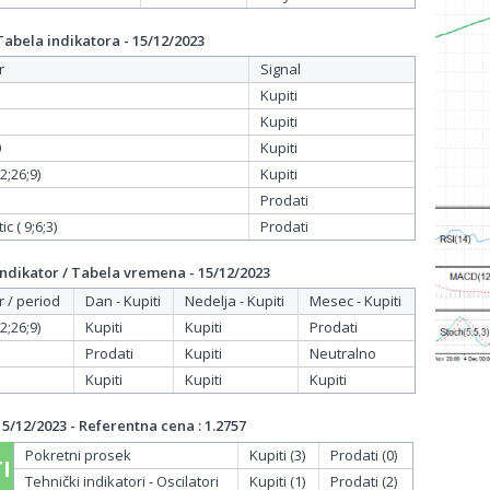
bela indikatora - 15/12/2023
r
Signal
Kupiti
Kupiti
0
Kupiti
;26;9)
Kupiti
Prodati
c ( 9;6;3)
Prodati
dikator / Tabela vremena - 15/12/2023
r / period
Dan - Kupiti
Nedelja - Kupiti
Mesec - Kupiti
;26;9)
Kupiti
Kupiti
Prodati
Prodati
Kupiti
Neutralno
Kupiti
Kupiti
Kupiti
/12/2023 - Referentna cena : 1.2757
Pokretni prosek
Kupiti (3)
Prodati (0)
I
Tehnički indikatori - Oscilatori
Kupiti (1)
Prodati (2)