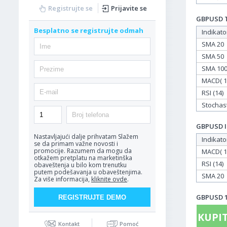
Registrujte se
Prijavite se
GBPUSD Ta
Besplatno se registrujte odmah
Indikato
SMA 20
SMA 50
SMA 10
MACD( 12
RSI (14)
Stochasti
GBPUSD In
Nastavljajući dalje prihvatam
Slažem
Indikato
se da primam važne novosti i
promocije. Razumem da mogu da
MACD( 12
otkažem pretplatu na marketinška
RSI (14)
obaveštenja u bilo kom trenutku
putem podešavanja u obaveštenjima.
SMA 20
Za više informacija,
kliknite ovde
.
GBPUSD 15
KUPIT
Kontakt
Pomoć