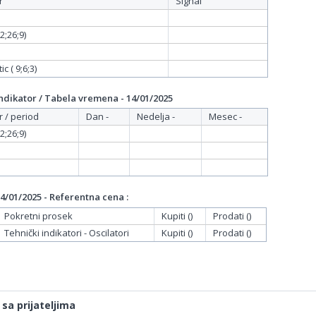
r
Signal
;26;9)
c ( 9;6;3)
dikator / Tabela vremena - 14/01/2025
r / period
Dan -
Nedelja -
Mesec -
;26;9)
/01/2025 - Referentna cena :
Pokretni prosek
Kupiti ()
Prodati ()
Tehnički indikatori - Oscilatori
Kupiti ()
Prodati ()
 sa prijateljima