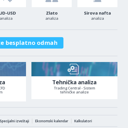
UD-USD
Zlato
Sirova nafta
analiza
analiza
analiza
te besplatno odmah
za
Tehnička analiza
CFD
Trading Central - Sistem
om
tehničke analize
Specijalni izveštaji
Ekonomski kalendar
Kalkulatori