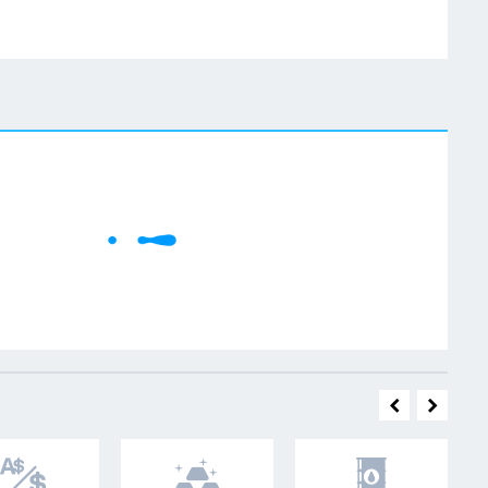
W
Cene se učitavaju..