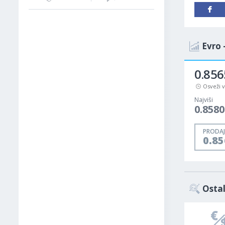
Evro 
0.856
Osveži 
Najviši
0.8580
PRODAJ
0.8
Ostal