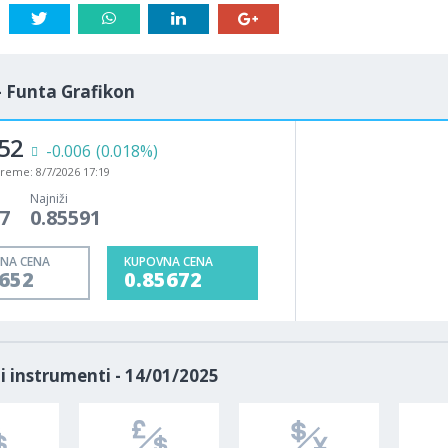
- Funta Grafikon
50
1M
5M
H
D
-0.004
(0.015%)
vreme:
8/7/2026 17:19
Najniži
7
0.85591
NA CENA
KUPOVNA CENA
5650
0.85670
i instrumenti - 14/01/2025