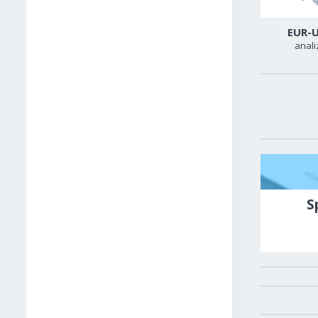
USD-CAD
GER40
EUR-
analiza
analiza
anali
S