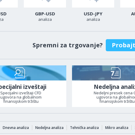
USD
GBP-USD
USD-JPY
A
za
analiza
analiza
Spremni za trgovanje?
Probaj
pecijalni izveštaji
Nedeljna anali
Specijalni izveštaji CFD
Nedeljni presek cena 
ugovora na globalnom
ugovora na globaln
finansijskom tržištu
finansijskom tržištu
Dnevna analiza
Nedeljna analiza
Tehnička analiza
Mikro analiza