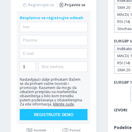
Indikato
Registrujte se
Prijavite se
SMA 20
MACD( 12
Besplatno se registrujte odmah
RSI (14)
Stochasti
EURGBP In
Indikato
MACD( 12
RSI (14)
SMA 20
Nastavljajući dalje prihvatam
Slažem
EURGBP 14
se da primam važne novosti i
promocije. Razumem da mogu da
otkažem pretplatu na marketinška
obaveštenja u bilo kom trenutku
putem podešavanja u obaveštenjima.
Za više informacija,
kliknite ovde
.
IZVORI:
Podelite
Kontakt
Pomoć