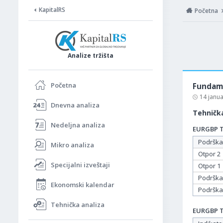
KapitalRS
Početna
Analize tržišta
Početna
Fundame
14 janu
Dnevna analiza
Tehnička
Nedeljna analiza
EURGBP Ta
Podrška
Mikro analiza
Otpor 2
Specijalni izveštaji
Otpor 1
Podrška
Ekonomski kalendar
Podrška
Tehnička analiza
EURGBP Ta