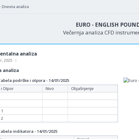
Dnevna analiza
EURO - ENGLISH POUN
Večernja analiza CFD instrum
ntalna analiza
ar, 2025
 analiza
bela podrške i otpora - 14/01/2025
 i Otpor
Nivo
Objašnjenje
 1
 2
bela indikatora - 14/01/2025