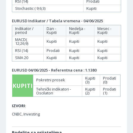
RSI (14)
Prodati
Stochastic ( 9;6;3)
Kupiti
EURUSD Indikator / Tabela vremena - 04/06/2025
Indikator /
Dan -
Nedelja -
Mesec -
period
Kupiti
Kupiti
Kupiti
MACD(
Kupiti
Kupiti
Kupiti
12;26;9)
RSI (14)
Prodati
Kupiti
Kupiti
SMA 20
Kupiti
Kupiti
Kupiti
EURUSD 04/06/2025 - Referentna cena : 1.1380
Kupiti
Prodati
Pokretni prosek
(3)
(0)
KUPITI
Tehnički indikatori -
Kupiti
Prodati
Oscilatori
(2)
(1)
IZVORI:
CNBC, Investing
Podelite sa prijateljima