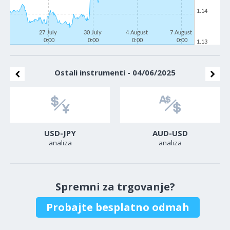
1.14
27 July
30 July
4 August
7 August
0:00
0:00
0:00
0:00
1.13
Ostali instrumenti - 04/06/2025
USD-JPY
AUD-USD
analiza
analiza
Spremni za trgovanje?
Probajte besplatno odmah