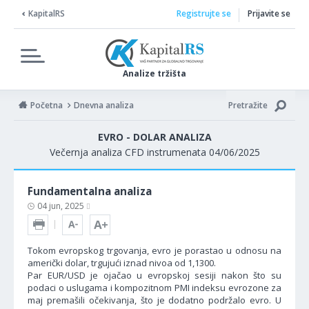
KapitalRS
Registrujte se
Prijavite se
Analize tržišta
Početna
Dnevna analiza
Pretražite
EVRO - DOLAR ANALIZA
Večernja analiza CFD instrumenata 04/06/2025
Fundamentalna analiza
04 jun, 2025
Tokom evropskog trgovanja, evro je porastao u odnosu na
američki dolar, trgujući iznad nivoa od 1,1300.
Par EUR/USD je ojačao u evropskoj sesiji nakon što su
podaci o uslugama i kompozitnom PMI indeksu evrozone za
maj premašili očekivanja, što je dodatno podržalo evro. U