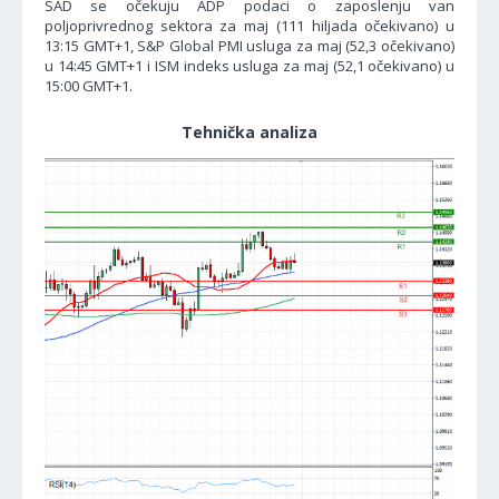
SAD se očekuju ADP podaci o zaposlenju van
poljoprivrednog sektora za maj (111 hiljada očekivano) u
13:15 GMT+1, S&P Global PMI usluga za maj (52,3 očekivano)
u 14:45 GMT+1 i ISM indeks usluga za maj (52,1 očekivano) u
15:00 GMT+1.
Tehnička analiza