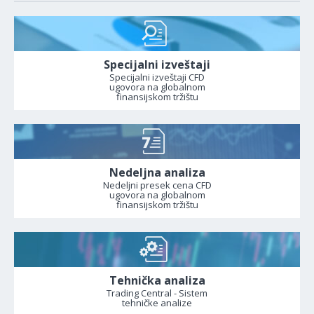
Specijalni izveštaji
Specijalni izveštaji CFD
ugovora na globalnom
finansijskom tržištu
Nedeljna analiza
Nedeljni presek cena CFD
ugovora na globalnom
finansijskom tržištu
Tehnička analiza
Trading Central - Sistem
tehničke analize