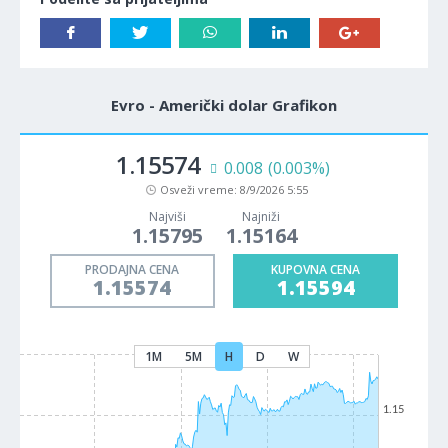
Evro - Američki dolar Grafikon
1.15574
0.008
(0.003%)
Osveži vreme:
8/9/2026 5:55
Najviši
Najniži
1.15795
1.15164
PRODAJNA CENA
KUPOVNA CENA
1.15574
1.15594
1M
5M
H
D
W
1.15