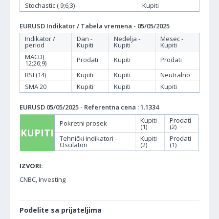
Stochastic ( 9;6;3)
Kupiti
EURUSD Indikator / Tabela vremena - 05/05/2025
Indikator /
Dan -
Nedelja -
Mesec -
period
Kupiti
Kupiti
Kupiti
MACD(
Prodati
Kupiti
Prodati
12;26;9)
RSI (14)
Kupiti
Kupiti
Neutralno
SMA 20
Kupiti
Kupiti
Kupiti
EURUSD 05/05/2025 - Referentna cena : 1.1334
Kupiti
Prodati
Pokretni prosek
(1)
(2)
KUPITI
Tehnički indikatori -
Kupiti
Prodati
Oscilatori
(2)
(1)
IZVORI:
CNBC, Investing
Podelite sa prijateljima