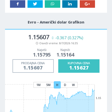
Evro - Američki dolar Grafikon
1.15607
-0.367
(0.327%)
Osveži vreme:
8/7/2026 16:35
Najviši
Najniži
1.15795
1.15164
PRODAJNA CENA
KUPOVNA CENA
1.15607
1.15627
1M
5M
H
D
W
1.15