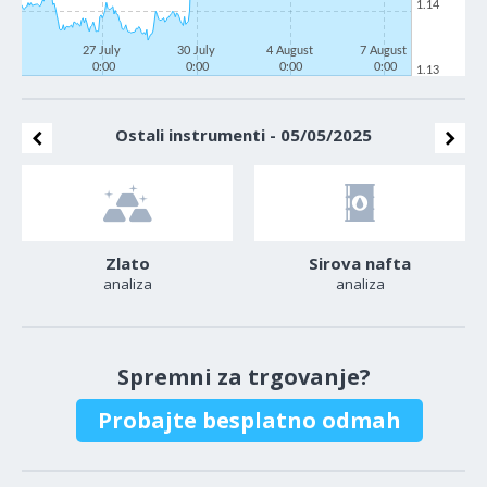
1.14
27 July
30 July
4 August
7 August
0:00
0:00
0:00
0:00
1.13
Ostali instrumenti - 05/05/2025
Zlato
Sirova nafta
analiza
analiza
Spremni za trgovanje?
Probajte besplatno odmah