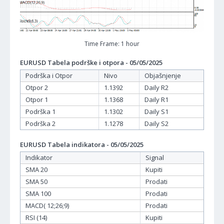
Time Frame: 1 hour
EURUSD Tabela podrške i otpora - 05/05/2025
Podrška i Otpor
Nivo
Objašnjenje
Otpor 2
1.1392
Daily R2
Otpor 1
1.1368
Daily R1
Podrška 1
1.1302
Daily S1
Podrška 2
1.1278
Daily S2
EURUSD Tabela indikatora - 05/05/2025
Indikator
Signal
SMA 20
Kupiti
SMA 50
Prodati
SMA 100
Prodati
MACD( 12;26;9)
Prodati
RSI (14)
Kupiti