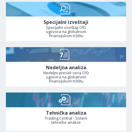
Specijalni izveštaji
Specijalni izveštaji CFD
ugovora na globalnom
finansijskom tržištu
Nedeljna analiza
Nedeljni presek cena CFD
ugovora na globalnom
finansijskom tržištu
Tehnička analiza
Trading Central - Sistem
tehničke analize