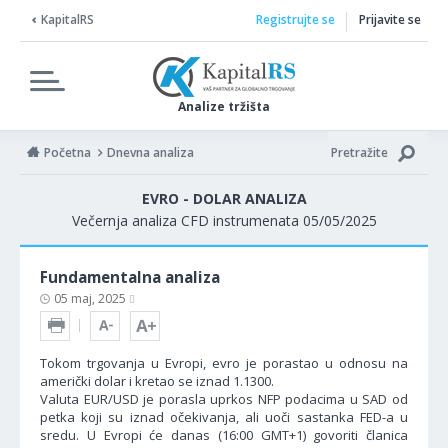
KapitalRS
Registrujte se
Prijavite se
Analize tržišta
Početna
Dnevna analiza
Pretražite
EVRO - DOLAR ANALIZA
Večernja analiza CFD instrumenata 05/05/2025
Fundamentalna analiza
05 maj, 2025
Tokom trgovanja u Evropi, evro je porastao u odnosu na
američki dolar i kretao se iznad 1.1300.
Valuta EUR/USD je porasla uprkos NFP podacima u SAD od
petka koji su iznad očekivanja, ali uoči sastanka FED-a u
sredu. U Evropi će danas (16:00 GMT+1) govoriti članica