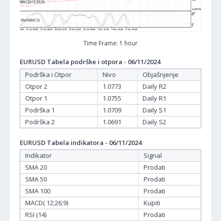
Time Frame: 1 hour
EURUSD Tabela podrške i otpora - 06/11/2024
Podrška i Otpor
Nivo
Objašnjenje
Otpor 2
1.0773
Daily R2
Otpor 1
1.0755
Daily R1
Podrška 1
1.0709
Daily S1
Podrška 2
1.0691
Daily S2
EURUSD Tabela indikatora - 06/11/2024
Indikator
Signal
SMA 20
Prodati
SMA 50
Prodati
SMA 100
Prodati
MACD( 12;26;9)
Kupiti
RSI (14)
Prodati