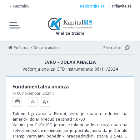
KapitalRS
Registrujte se
Prijavite se
Analize tržišta
Početna
Dnevna analiza
Pretražite
EVRO - DOLAR ANALIZA
Večernja analiza CFD instrumenata 06/11/2024
Fundamentalna analiza
06 novembar, 2024
Tokom trgovanja u Evropi, evro je opao u odnosu na
američki dolar, krećući se iznad 1.0700.
Valutni par EUR/USD je ranije tokom sednice naglo pao na
četvoromesečni minimum, jer je postalo jasno da je Donald
Tramp verovatni pobednik predsedničkih izbora u SAD. U