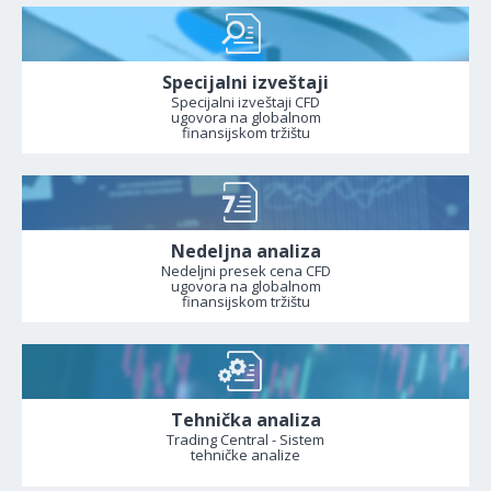
Specijalni izveštaji
Specijalni izveštaji CFD
ugovora na globalnom
finansijskom tržištu
Nedeljna analiza
Nedeljni presek cena CFD
ugovora na globalnom
finansijskom tržištu
Tehnička analiza
Trading Central - Sistem
tehničke analize