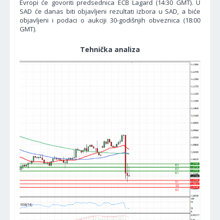
Evropi će govoriti predsednica ECB Lagard (14:30 GMT). U
SAD će danas biti objavljeni rezultati izbora u SAD, a biće
objavljeni i podaci o aukciji 30-godišnjih obveznica (18:00
GMT).
Tehnička analiza