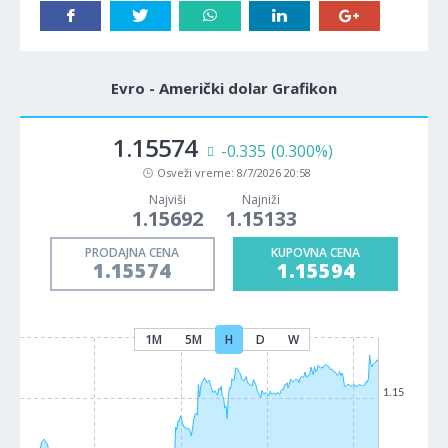
Evro - Američki dolar Grafikon
1.15574
-0.335
(0.300%)
Osveži vreme:
8/7/2026 20:58
Najviši
Najniži
1.15692
1.15133
PRODAJNA CENA
KUPOVNA CENA
1.15574
1.15594
1M
5M
H
D
W
1.15