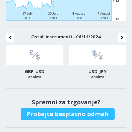
1.14
27 July
30 July
4 August
7 August
0:00
0:00
0:00
0:00
1.13
Ostali instrumenti - 06/11/2024
GBP-USD
USD-JPY
analiza
analiza
Spremni za trgovanje?
Probajte besplatno odmah