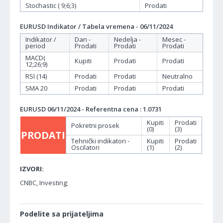
Stochastic ( 9;6;3)
Prodati
EURUSD Indikator / Tabela vremena - 06/11/2024
Indikator /
Dan -
Nedelja -
Mesec -
period
Prodati
Prodati
Prodati
MACD(
Kupiti
Prodati
Prodati
12;26;9)
RSI (14)
Prodati
Prodati
Neutralno
SMA 20
Prodati
Prodati
Prodati
EURUSD 06/11/2024 - Referentna cena : 1.0731
Kupiti
Prodati
Pokretni prosek
(0)
(3)
PRODATI
Tehnički indikatori -
Kupiti
Prodati
Oscilatori
(1)
(2)
IZVORI:
CNBC, Investing;
Podelite sa prijateljima