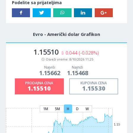
Podelite sa prijateljima
Evro - Američki dolar Grafikon
1.15510
0.044
(-0.028%)
Osveži vreme:
8/10/2026 11:25
Najviši
Najniži
1.15662
1.15468
PRODAJNA CENA
KUPOVNA CENA
1.15510
1.15530
1M
5M
H
D
W
1.15