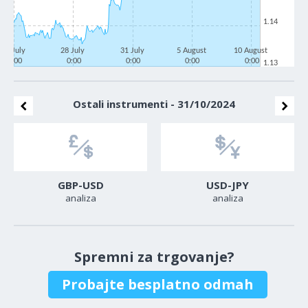
1.14
23 July
28 July
31 July
5 August
10 August
0:00
0:00
0:00
0:00
0:00
1.13
Ostali instrumenti - 31/10/2024
GBP-USD
USD-JPY
analiza
analiza
Spremni za trgovanje?
Probajte besplatno odmah