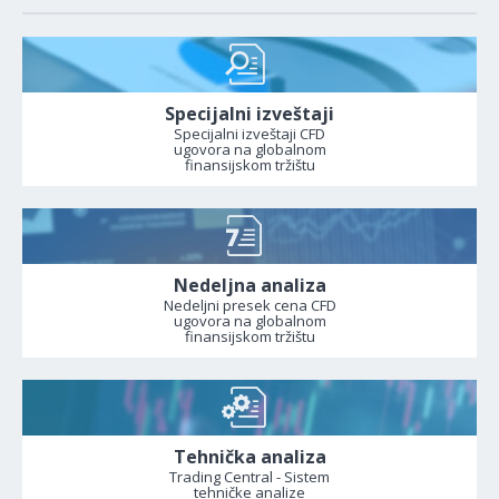
Specijalni izveštaji
Specijalni izveštaji CFD
ugovora na globalnom
finansijskom tržištu
Nedeljna analiza
Nedeljni presek cena CFD
ugovora na globalnom
finansijskom tržištu
Tehnička analiza
Trading Central - Sistem
tehničke analize