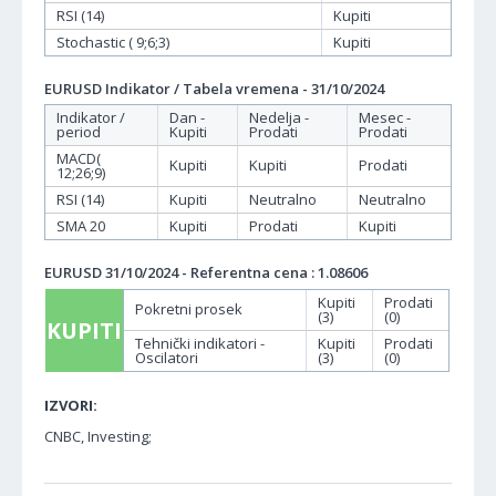
RSI (14)
Kupiti
Stochastic ( 9;6;3)
Kupiti
EURUSD Indikator / Tabela vremena - 31/10/2024
Indikator /
Dan -
Nedelja -
Mesec -
period
Kupiti
Prodati
Prodati
MACD(
Kupiti
Kupiti
Prodati
12;26;9)
RSI (14)
Kupiti
Neutralno
Neutralno
SMA 20
Kupiti
Prodati
Kupiti
EURUSD 31/10/2024 - Referentna cena : 1.08606
Kupiti
Prodati
Pokretni prosek
(3)
(0)
KUPITI
Tehnički indikatori -
Kupiti
Prodati
Oscilatori
(3)
(0)
IZVORI:
CNBC, Investing;