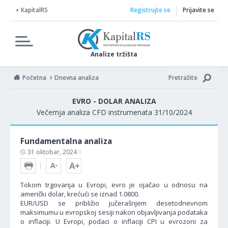
KapitalRS
Registrujte se
Prijavite se
Analize tržišta
Početna
Dnevna analiza
Pretražite
EVRO - DOLAR ANALIZA
Večernja analiza CFD instrumenata 31/10/2024
Fundamentalna analiza
31 oktobar, 2024
Tokom trgovanja u Evropi, evro je ojačao u odnosu na
američki dolar, krećući se iznad 1.0800.
EUR/USD se približio jučerašnjem desetodnevnom
maksimumu u evropskoj sesiji nakon objavljivanja podataka
o inflaciji. U Evropi, podaci o inflaciji CPI u evrozoni za