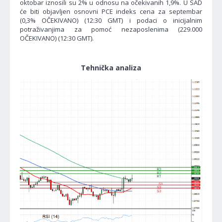
oktobar iznosili su 2% u odnosu na očekivanih 1,9%. U SAD
će biti objavljen osnovni PCE indeks cena za septembar
(0,3% OČEKIVANO) (12:30 GMT) i podaci o inicijalnim
potraživanjima za pomoć nezaposlenima (229.000
OČEKIVANO) (12:30 GMT).
Tehnička analiza