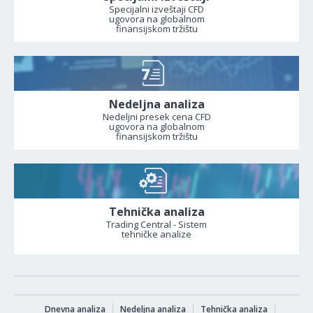
Specijalni izveštaji CFD
ugovora na globalnom
finansijskom tržištu
Nedeljna analiza
Nedeljni presek cena CFD
ugovora na globalnom
finansijskom tržištu
Tehnička analiza
Trading Central - Sistem
tehničke analize
Dnevna analiza
Nedeljna analiza
Tehnička analiza