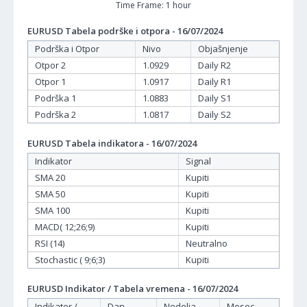
Time Frame: 1 hour
EURUSD Tabela podrške i otpora - 16/07/2024
Podrška i Otpor
Nivo
Objašnjenje
Otpor 2
1.0929
Daily R2
Otpor 1
1.0917
Daily R1
Podrška 1
1.0883
Daily S1
Podrška 2
1.0817
Daily S2
EURUSD Tabela indikatora - 16/07/2024
Indikator
Signal
SMA 20
Kupiti
SMA 50
Kupiti
SMA 100
Kupiti
MACD( 12;26;9)
Kupiti
RSI (14)
Neutralno
Stochastic ( 9;6;3)
Kupiti
EURUSD Indikator / Tabela vremena - 16/07/2024
Indikator /
Dan -
Nedelja -
Mesec -