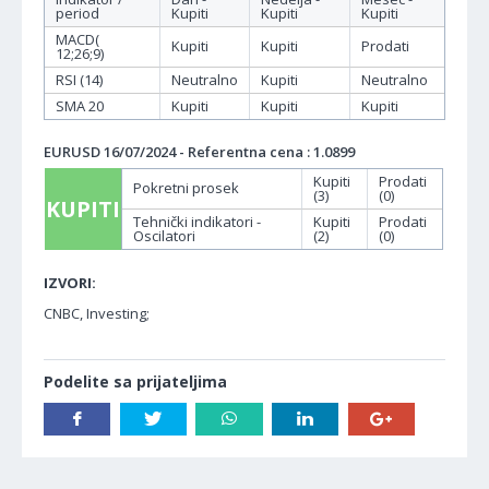
period
Kupiti
Kupiti
Kupiti
MACD(
Kupiti
Kupiti
Prodati
12;26;9)
RSI (14)
Neutralno
Kupiti
Neutralno
SMA 20
Kupiti
Kupiti
Kupiti
EURUSD 16/07/2024 - Referentna cena : 1.0899
Kupiti
Prodati
Pokretni prosek
(3)
(0)
KUPITI
Tehnički indikatori -
Kupiti
Prodati
Oscilatori
(2)
(0)
IZVORI:
CNBC, Investing;
Podelite sa prijateljima