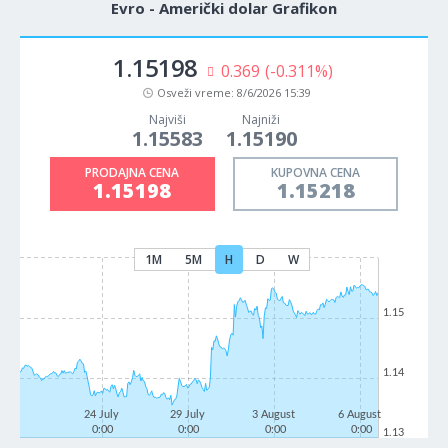
Evro - Američki dolar Grafikon
1.15198
0.369
(-0.311%)
Osveži vreme:
8/6/2026 15:39
Najviši
Najniži
1.15583
1.15190
PRODAJNA CENA
KUPOVNA CENA
1.15198
1.15218
1M
5M
H
D
W
1.15
1.14
24 July
29 July
3 August
6 August
0:00
0:00
0:00
0:00
1.13