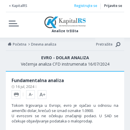
KapitalRS
Registrujte se
Prijavite se
Analize tržišta
Početna
Dnevna analiza
Pretražite
EVRO - DOLAR ANALIZA
Večernja analiza CFD instrumenata 16/07/2024
Fundamentalna analiza
16 jul, 2024
Tokom trgovanja u Evropi, evro je ojačao u odnosu na
američki dolar, krećući se iznad oznake 1.0900.
U evrozoni se ne očekuju značajniji podaci. U SAD se
očekuje objavljivanje podataka o maloprodaji.