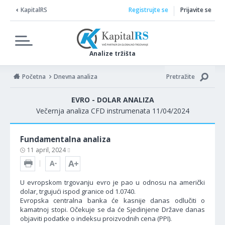
KapitalRS
Registrujte se
Prijavite se
Analize tržišta
Početna
Dnevna analiza
Pretražite
EVRO - DOLAR ANALIZA
Večernja analiza CFD instrumenata 11/04/2024
Fundamentalna analiza
11 april, 2024
U evropskom trgovanju evro je pao u odnosu na američki
dolar, trgujući ispod granice od 1.0740.
Evropska centralna banka će kasnije danas odlučiti o
kamatnoj stopi. Očekuje se da će Sjedinjene Države danas
objaviti podatke o indeksu proizvodnih cena (PPI).