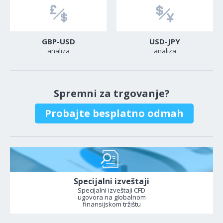
GBP-USD
USD-JPY
analiza
analiza
Spremni za trgovanje?
Probajte besplatno odmah
Specijalni izveštaji
Specijalni izveštaji CFD
ugovora na globalnom
finansijskom tržištu