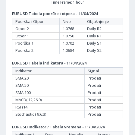
Time Frame: 1 hour
EURUSD Tabela podrške i otpora - 11/04/2024
Podrška i Otpor
Nivo
Objašnjenje
Otpor 2
1.0768
Daily R2
Otpor 1
1.0750
Daily R1
Podrška 1
1.0702
Daily S1
Podrška 2
1.0684
Daily S2
EURUSD Tabela indikatora - 11/04/2024
Indikator
Signal
SMA 20
Prodati
SMA 50
Prodati
SMA 100
Prodati
MACD( 12;26;9)
Prodati
RSI (14)
Prodati
Stochastic ( 9;6;3)
Prodati
EURUSD Indikator / Tabela vremena - 11/04/2024
Indikator /
Dan -
Nedelja -
Mesec -