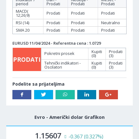
period
Prodati
Prodati
Prodati
MACD(
Prodati
Prodati
Prodati
12;26;9)
RSI (14)
Prodati
Prodati
Neutralno
SMA 20
Prodati
Prodati
Prodati
EURUSD 11/04/2024 - Referentna cena : 1.0729
Kupiti
Prodati
Pokretni prosek
(0)
(3)
PRODATI
Tehnički indikatori -
Kupiti
Prodati
Oscilatori
(0)
(3)
Podelite sa prijateljima
Evro - Američki dolar Grafikon
1.15607
-0.367
(0.327%)