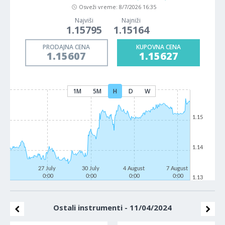
Osveži vreme:
8/7/2026 16:35
Najviši
Najniži
1.15795
1.15164
PRODAJNA CENA
KUPOVNA CENA
1.15607
1.15627
1M
5M
H
D
W
1.15
1.14
27 July
30 July
4 August
7 August
0:00
0:00
0:00
0:00
1.13
Ostali instrumenti - 11/04/2024