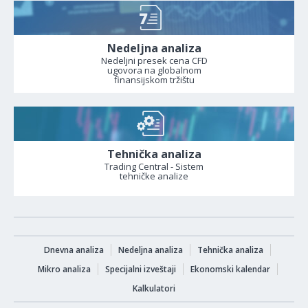
Nedeljna analiza
Nedeljni presek cena CFD
ugovora na globalnom
finansijskom tržištu
Tehnička analiza
Trading Central - Sistem
tehničke analize
Dnevna analiza
Nedeljna analiza
Tehnička analiza
Mikro analiza
Specijalni izveštaji
Ekonomski kalendar
Kalkulatori