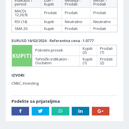
Indikator /
Dan -
Nedelja -
Mesec -
period
Kupiti
Prodati
Prodati
MACD(
Prodati
Prodati
Prodati
12;26;9)
RSI (14)
Kupiti
Neutralno
Neutralno
SMA 20
Kupiti
Prodati
Prodati
EURUSD 16/02/2024 - Referentna cena : 1.0777
Kupiti
Prodati
Pokretni prosek
(2)
(1)
KUPITI
Tehnički indikatori -
Kupiti
Prodati
Oscilatori
(1)
(2)
IZVORI:
CNBC, Investing
Podelite sa prijateljima