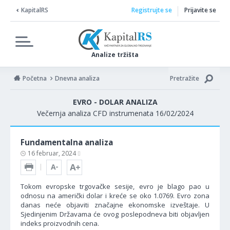
KapitalRS
Registrujte se
Prijavite se
Analize tržišta
Početna
Dnevna analiza
Pretražite
EVRO - DOLAR ANALIZA
Večernja analiza CFD instrumenata 16/02/2024
Fundamentalna analiza
16 februar, 2024
Tokom evropske trgovačke sesije, evro je blago pao u
odnosu na američki dolar i kreće se oko 1.0769. Evro zona
danas neće objaviti značajne ekonomske izveštaje. U
Sjedinjenim Državama će ovog poslepodneva biti objavljen
indeks proizvodnih cena.