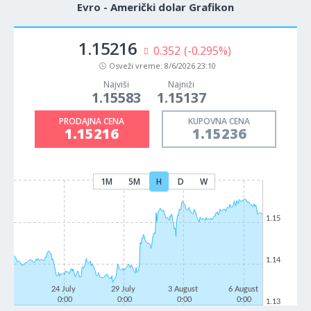
Evro - Američki dolar Grafikon
1.15216
0.352
(-0.295%)
Osveži vreme:
8/6/2026 23:10
Najviši
Najniži
1.15583
1.15137
PRODAJNA CENA
KUPOVNA CENA
1.15216
1.15236
1M
5M
H
D
W
1.15
1.14
24 July
29 July
3 August
6 August
0:00
0:00
0:00
0:00
1.13