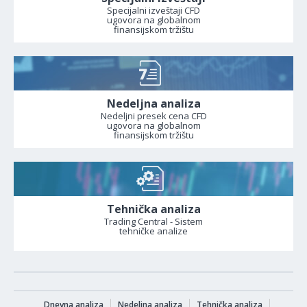
Specijalni izveštaji CFD
ugovora na globalnom
finansijskom tržištu
Nedeljna analiza
Nedeljni presek cena CFD
ugovora na globalnom
finansijskom tržištu
Tehnička analiza
Trading Central - Sistem
tehničke analize
Dnevna analiza
Nedeljna analiza
Tehnička analiza