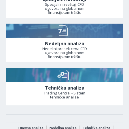
Specijalni izveštaji CFD
ugovora na globalnom
finansijskom tržištu
Nedeljna analiza
Nedeljni presek cena CFD
ugovora na globalnom
finansijskom tržištu
Tehnička analiza
Trading Central - Sistem
tehničke analize
Dnevna analiza
Nedeljna analiza
Tehnička analiza