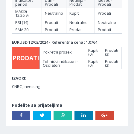
Indikator /
Dan -
Nedelja -
Mesec -
period
Prodati
Prodati
Prodati
MACD(
Neutralno
Kupiti
Prodati
12;26;9)
RSI (14)
Prodati
Neutralno
Neutralno
SMA 20
Prodati
Prodati
Prodati
EURUSD 12/02/2024 - Referentna cena : 1.0764
Kupiti
Prodati
Pokretni prosek
(0)
(3)
PRODATI
Tehnički indikatori -
Kupiti
Prodati
Oscilatori
(0)
(2)
IZVORI:
CNBC, Investing
Podelite sa prijateljima