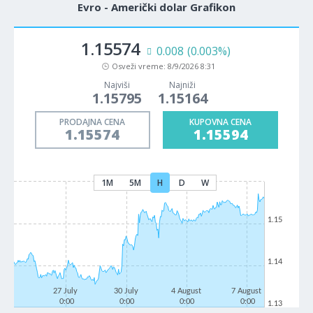
Evro - Američki dolar Grafikon
1.15574
0.008
(0.003%)
Osveži vreme:
8/9/2026 8:31
Najviši
Najniži
1.15795
1.15164
PRODAJNA CENA
KUPOVNA CENA
1.15574
1.15594
1M
5M
H
D
W
1.15
1.14
27 July
30 July
4 August
7 August
0:00
0:00
0:00
0:00
1.13