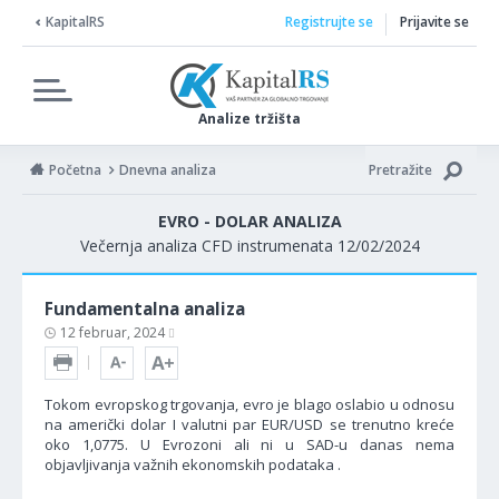
KapitalRS
Registrujte se
Prijavite se
Analize tržišta
Početna
Dnevna analiza
Pretražite
EVRO - DOLAR ANALIZA
Večernja analiza CFD instrumenata 12/02/2024
Fundamentalna analiza
12 februar, 2024
Tokom evropskog trgovanja, evro je blago oslabio u odnosu
na američki dolar I valutni par EUR/USD se trenutno kreće
oko 1,0775. U Evrozoni ali ni u SAD-u danas nema
objavljivanja važnih ekonomskih podataka .