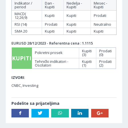
Indikator /
Dan -
Nedelja -
Mesec -
period
Kupiti
Kupiti
Kupiti
MACD(
Kupiti
Kupiti
Prodati
12;26;9)
RSI (14)
Prodati
Kupiti
Neutralno
SMA 20
Kupiti
Kupiti
Kupiti
EURUSD 28/12/2023 - Referentna cena : 1.1115
Kupiti
Prodati
Pokretni prosek
(3)
(0)
KUPITI
Tehnički indikatori -
Kupiti
Prodati
Oscilatori
(1)
(2)
IZVORI:
CNBC, Investing
Podelite sa prijateljima