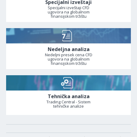
Specijalni izveštaji
Specijalni izveštaji CFD
ugovora na globalnom
finansijskom tržištu
Nedeljna analiza
Nedeljni presek cena CFD
ugovora na globalnom
finansijskom tržištu
Tehnička analiza
Trading Central - Sistem
tehničke analize