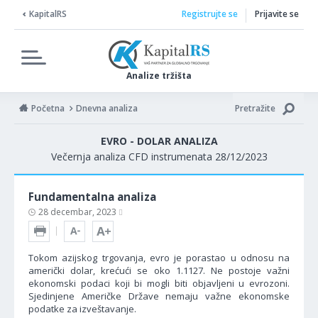
KapitalRS
Registrujte se
Prijavite se
Analize tržišta
Početna
Dnevna analiza
Pretražite
EVRO - DOLAR ANALIZA
Večernja analiza CFD instrumenata 28/12/2023
Fundamentalna analiza
28 decembar, 2023
Tokom azijskog trgovanja, evro je porastao u odnosu na
američki dolar, krećući se oko 1.1127. Ne postoje važni
ekonomski podaci koji bi mogli biti objavljeni u evrozoni.
Sjedinjene Američke Države nemaju važne ekonomske
podatke za izveštavanje.