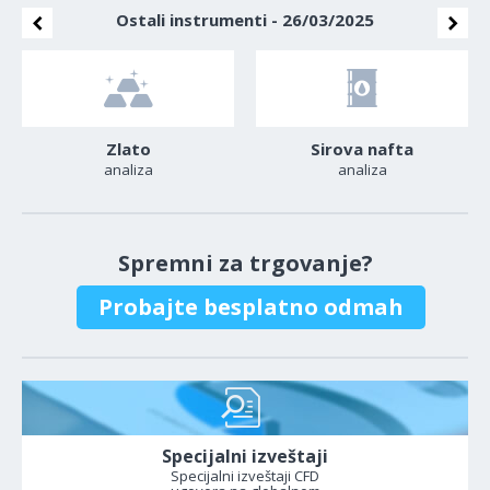
Ostali instrumenti - 26/03/2025
Zlato
Sirova nafta
analiza
analiza
Spremni za trgovanje?
Probajte besplatno odmah
Specijalni izveštaji
Specijalni izveštaji CFD