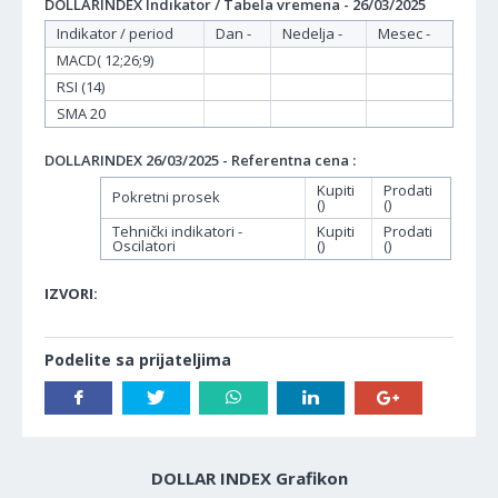
DOLLARINDEX Indikator / Tabela vremena - 26/03/2025
Indikator / period
Dan -
Nedelja -
Mesec -
MACD( 12;26;9)
RSI (14)
SMA 20
DOLLARINDEX 26/03/2025 - Referentna cena :
Kupiti
Prodati
Pokretni prosek
()
()
Tehnički indikatori -
Kupiti
Prodati
Oscilatori
()
()
IZVORI:
Podelite sa prijateljima
DOLLAR INDEX Grafikon