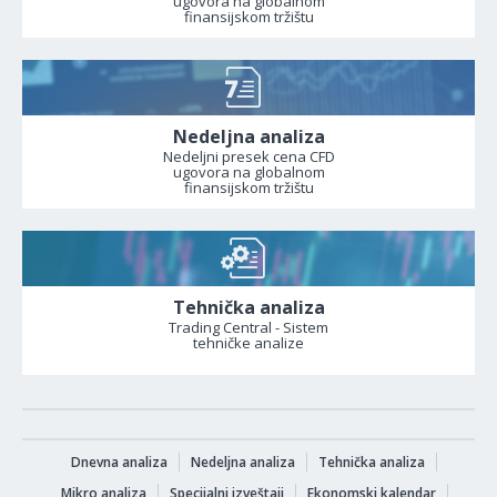
ugovora na globalnom
finansijskom tržištu
Nedeljna analiza
Nedeljni presek cena CFD
ugovora na globalnom
finansijskom tržištu
Tehnička analiza
Trading Central - Sistem
tehničke analize
Dnevna analiza
Nedeljna analiza
Tehnička analiza
Mikro analiza
Specijalni izveštaji
Ekonomski kalendar