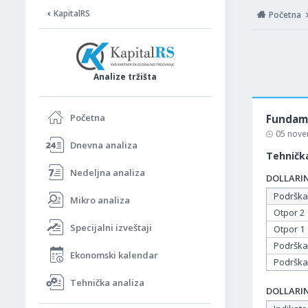
KapitalRS
Početna
Analize tržišta
Početna
Fundame
05 nove
Dnevna analiza
Tehnička
Nedeljna analiza
DOLLARIND
Podrška
Mikro analiza
Otpor 2
Specijalni izveštaji
Otpor 1
Podrška
Ekonomski kalendar
Podrška
Tehnička analiza
DOLLARIND