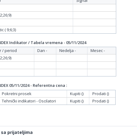
r
Signal
;26;9)
c ( 9;6;3)
EX Indikator / Tabela vremena - 05/11/2024
r / period
Dan -
Nedelja -
Mesec -
;26;9)
EX 05/11/2024 - Referentna cena :
Pokretni prosek
Kupiti ()
Prodati ()
Tehnički indikatori - Oscilatori
Kupiti ()
Prodati ()
 sa prijateljima