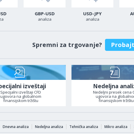
USD
GBP-USD
USD-JPY
A
za
analiza
analiza
Spremni za trgovanje?
Probaj
pecijalni izveštaji
Nedeljna anali
Specijalni izveštaji CFD
Nedeljni presek cena 
ugovora na globalnom
ugovora na globaln
finansijskom tržištu
finansijskom tržištu
Dnevna analiza
Nedeljna analiza
Tehnička analiza
Mikro analiza