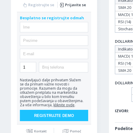
Indikato
Registrujte se
Prijavite se
SMA 20
MACD( 12
Besplatno se registrujte odmah
RSI (14)
Stochasti
DOLLARIND
Indikato
MACD( 12
RSI (14)
SMA 20
Nastavljajući dalje prihvatam
Slažem
DOLLARIND
se da primam važne novosti i
promocije. Razumem da mogu da
otkažem pretplatu na marketinška
obaveštenja u bilo kom trenutku
putem podešavanja u obaveštenjima.
Za više informacija,
kliknite ovde
.
IZVORI:
Podelite
Kontakt
Pomoć