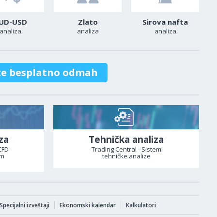
UD-USD
Zlato
Sirova nafta
analiza
analiza
analiza
te besplatno odmah
za
Tehnička analiza
CFD
Trading Central - Sistem
om
tehničke analize
Specijalni izveštaji
Ekonomski kalendar
Kalkulatori