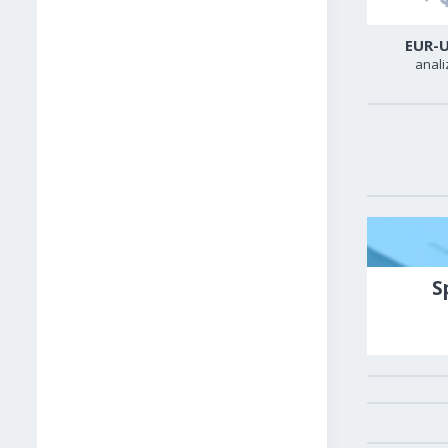
USD-CAD
GER40
EUR-
analiza
analiza
anali
S