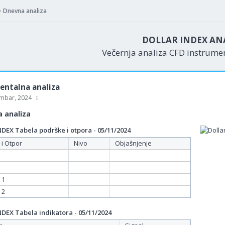
Dnevna analiza
DOLLAR INDEX AN
Večernja analiza CFD instrum
ntalna analiza
mbar, 2024
 analiza
EX Tabela podrške i otpora - 05/11/2024
 i Otpor
Nivo
Objašnjenje
 1
 2
EX Tabela indikatora - 05/11/2024