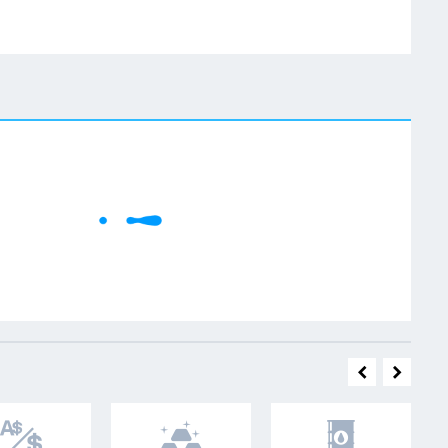
W
Cene se učitavaju..