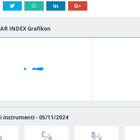
AR INDEX Grafikon
1M
5M
H
D
i instrumenti - 05/11/2024