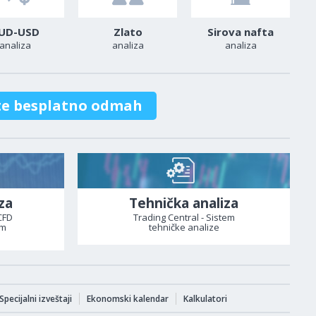
UD-USD
Zlato
Sirova nafta
analiza
analiza
analiza
te besplatno odmah
za
Tehnička analiza
CFD
Trading Central - Sistem
om
tehničke analize
Specijalni izveštaji
Ekonomski kalendar
Kalkulatori