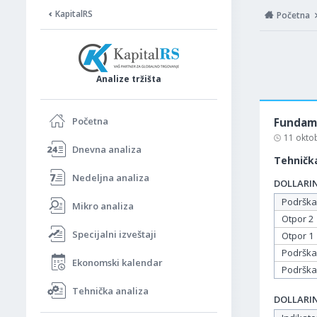
KapitalRS
Početna
Analize tržišta
Početna
Fundame
11 okto
Dnevna analiza
Tehnička
Nedeljna analiza
DOLLARIND
Podrška
Mikro analiza
Otpor 2
Specijalni izveštaji
Otpor 1
Podrška
Ekonomski kalendar
Podrška
Tehnička analiza
DOLLARIND