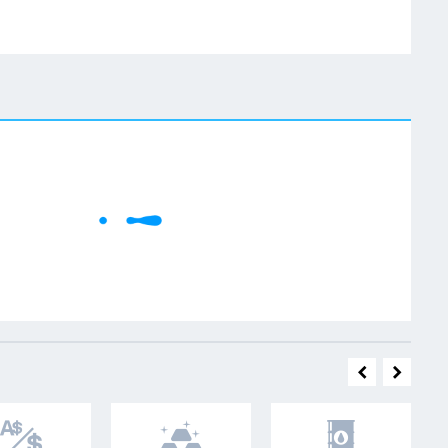
W
Cene se učitavaju..