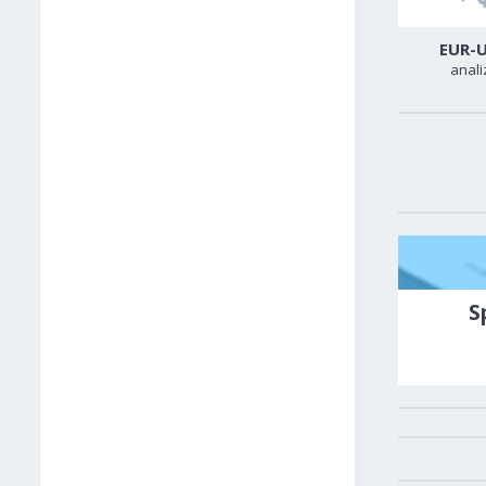
USD-CAD
GER40
EUR-
analiza
analiza
anali
S