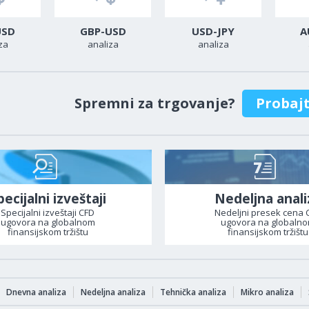
USD
GBP-USD
USD-JPY
A
za
analiza
analiza
Spremni za trgovanje?
Probaj
pecijalni izveštaji
Nedeljna anali
Specijalni izveštaji CFD
Nedeljni presek cena 
ugovora na globalnom
ugovora na globaln
finansijskom tržištu
finansijskom tržištu
Dnevna analiza
Nedeljna analiza
Tehnička analiza
Mikro analiza