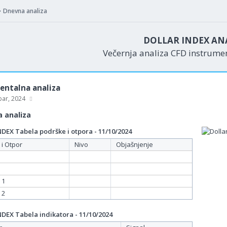
Dnevna analiza
DOLLAR INDEX AN
Večernja analiza CFD instrum
ntalna analiza
bar, 2024
 analiza
EX Tabela podrške i otpora - 11/10/2024
 i Otpor
Nivo
Objašnjenje
 1
 2
EX Tabela indikatora - 11/10/2024