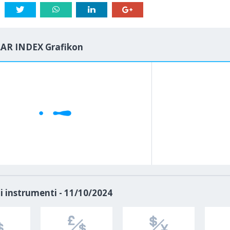
AR INDEX Grafikon
1M
5M
H
D
i instrumenti - 11/10/2024