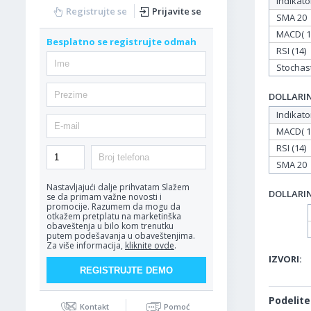
Indikato
Registrujte se
Prijavite se
SMA 20
MACD( 12
Besplatno se registrujte odmah
RSI (14)
Stochasti
DOLLARIND
Indikato
MACD( 12
RSI (14)
SMA 20
Nastavljajući dalje prihvatam
Slažem
DOLLARIND
se da primam važne novosti i
promocije. Razumem da mogu da
otkažem pretplatu na marketinška
obaveštenja u bilo kom trenutku
putem podešavanja u obaveštenjima.
Za više informacija,
kliknite ovde
.
IZVORI:
Podelite
Kontakt
Pomoć