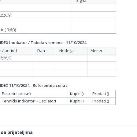
r
Signal
;26;9)
c ( 9;6;3)
EX Indikator / Tabela vremena - 11/10/2024
r / period
Dan -
Nedelja -
Mesec -
;26;9)
EX 11/10/2024 - Referentna cena :
Pokretni prosek
Kupiti ()
Prodati ()
Tehnički indikatori - Oscilatori
Kupiti ()
Prodati ()
 sa prijateljima