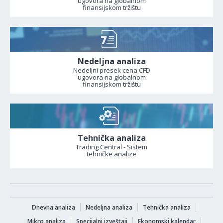
ugovora na globalnom
finansijskom tržištu
Nedeljna analiza
Nedeljni presek cena CFD
ugovora na globalnom
finansijskom tržištu
Tehnička analiza
Trading Central - Sistem
tehničke analize
Dnevna analiza
Nedeljna analiza
Tehnička analiza
Mikro analiza
Specijalni izveštaji
Ekonomski kalendar