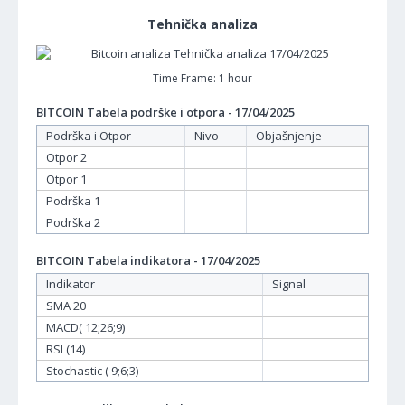
Tehnička analiza
Time Frame: 1 hour
BITCOIN Tabela podrške i otpora - 17/04/2025
Podrška i Otpor
Nivo
Objašnjenje
Otpor 2
Otpor 1
Podrška 1
Podrška 2
BITCOIN Tabela indikatora - 17/04/2025
Indikator
Signal
SMA 20
MACD( 12;26;9)
RSI (14)
Stochastic ( 9;6;3)