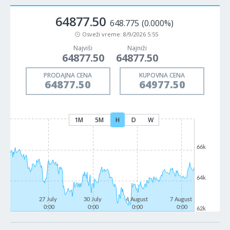
64877.50
648.775
(0.000%)
Osveži vreme:
8/9/2026 5:55
Najviši
Najniži
64877.50
64877.50
PRODAJNA CENA
KUPOVNA CENA
64877.50
64977.50
1M
5M
H
D
W
66k
64k
27 July
30 July
4 August
7 August
0:00
0:00
0:00
0:00
62k