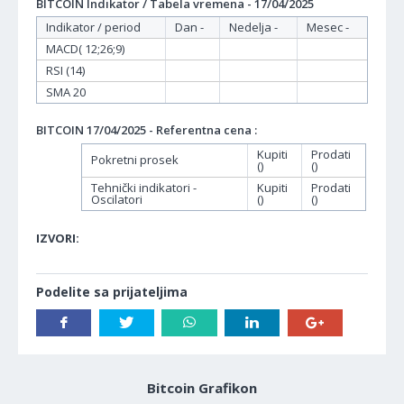
BITCOIN Indikator / Tabela vremena - 17/04/2025
Indikator / period
Dan -
Nedelja -
Mesec -
MACD( 12;26;9)
RSI (14)
SMA 20
BITCOIN 17/04/2025 - Referentna cena :
Kupiti
Prodati
Pokretni prosek
()
()
Tehnički indikatori -
Kupiti
Prodati
Oscilatori
()
()
IZVORI:
Podelite sa prijateljima
Bitcoin Grafikon