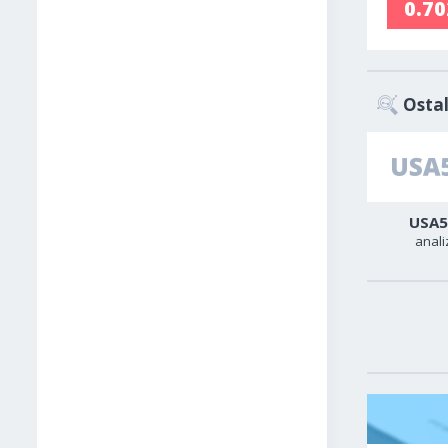
0.7
Ostal
Zlato
Sirova nafta
USA5
analiza
analiza
anali