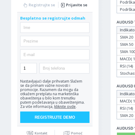
Podrška
Registrujte se
Prijavite se
Podrška
Besplatno se registrujte odmah
AUDUSD Ta
Indikato
SMA 20
SMA 50
SMA 10
MACD( 12
RSI (14)
Stochasti
Nastavljajući dalje prihvatam
Slažem
se da primam važne novosti i
AUDUSD In
promocije. Razumem da mogu da
Indikato
otkažem pretplatu na marketinška
obaveštenja u bilo kom trenutku
MACD( 12
putem podešavanja u obaveštenjima.
Za više informacija,
kliknite ovde
.
RSI (14)
SMA 20
AUDUSD 15
Kontakt
Pomoć