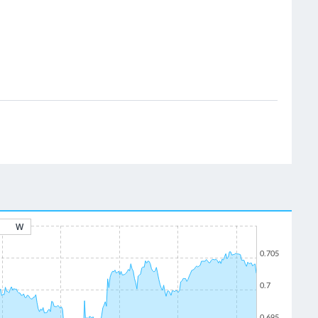
W
0.705
0.7
0.695