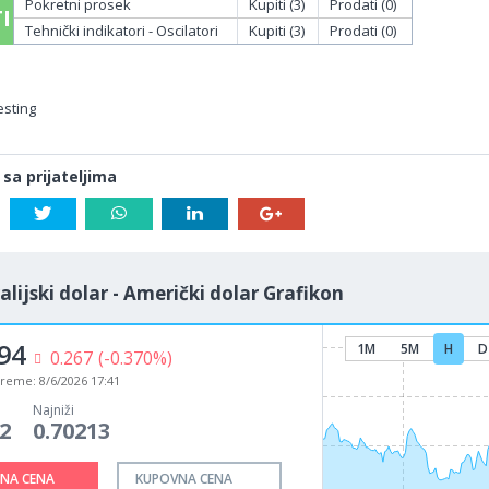
Pokretni prosek
Kupiti (3)
Prodati (0)
I
Tehnički indikatori - Oscilatori
Kupiti (3)
Prodati (0)
esting
 sa prijateljima
alijski dolar - Američki dolar Grafikon
94
1M
5M
H
D
0.267
(-0.370%)
vreme:
8/6/2026 17:41
Najniži
2
0.70213
NA CENA
KUPOVNA CENA