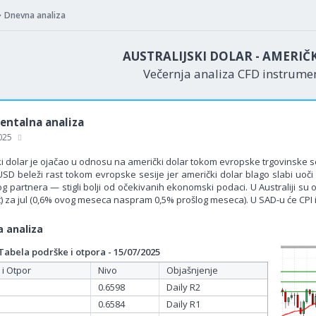
Dnevna analiza
AUSTRALIJSKI DOLAR - AMERIČ
Večernja analiza CFD instrum
ntalna analiza
2025
ki dolar je ojačao u odnosu na američki dolar tokom evropske trgovinske se
SD beleži rast tokom evropske sesije jer američki dolar blago slabi uoči 
og partnera — stigli bolji od očekivanih ekonomski podaci. U Australiji 
 za jul (0,6% ovog meseca naspram 0,5% prošlog meseca). U SAD-u će CPI inf
 analiza
bela podrške i otpora - 15/07/2025
 i Otpor
Nivo
Objašnjenje
0.6598
Daily R2
0.6584
Daily R1