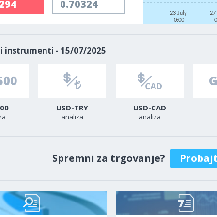
0294
0.70324
23 July
27
0:00
0
i instrumenti - 15/07/2025
00
USD-TRY
USD-CAD
za
analiza
analiza
Spremni za trgovanje?
Probaj