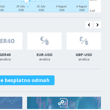
 July
29 July
31 July
4 August
6 August
:00
0:00
0:00
0:00
0:00
0.69
GER40
EUR-USD
GBP-USD
analiza
analiza
analiza
te besplatno odmah