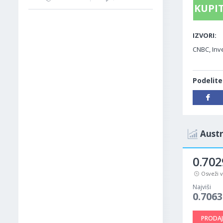
KUPIT
IZVORI:
CNBC, Inv
Podelite
Austr
0.702
Osveži 
Najviši
0.7063
PRODAJ