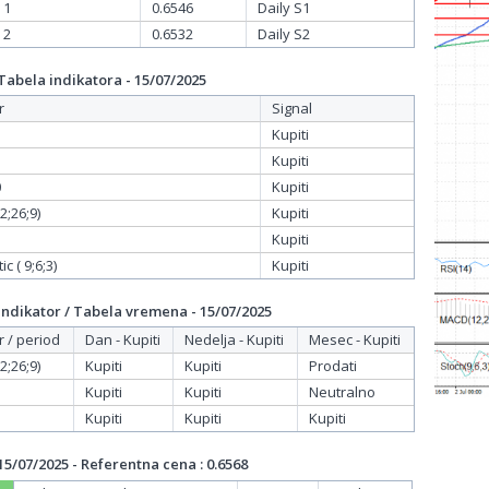
 1
0.6546
Daily S1
 2
0.6532
Daily S2
bela indikatora - 15/07/2025
r
Signal
Kupiti
Kupiti
0
Kupiti
;26;9)
Kupiti
Kupiti
c ( 9;6;3)
Kupiti
dikator / Tabela vremena - 15/07/2025
r / period
Dan - Kupiti
Nedelja - Kupiti
Mesec - Kupiti
;26;9)
Kupiti
Kupiti
Prodati
Kupiti
Kupiti
Neutralno
Kupiti
Kupiti
Kupiti
/07/2025 - Referentna cena : 0.6568