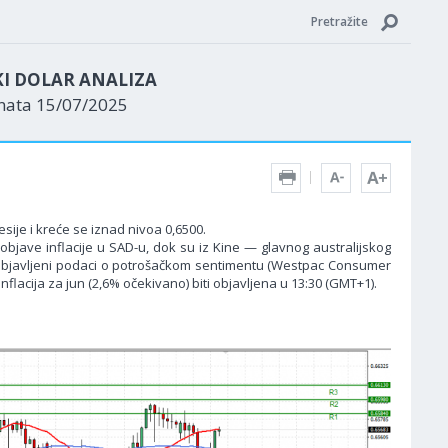
Pretražite
KI DOLAR ANALIZA
enata 15/07/2025
sije i kreće se iznad nivoa 0,6500.
objave inflacije u SAD-u, dok su iz Kine — glavnog australijskog
su objavljeni podaci o potrošačkom sentimentu (Westpac Consumer
lacija za jun (2,6% očekivano) biti objavljena u 13:30 (GMT+1).