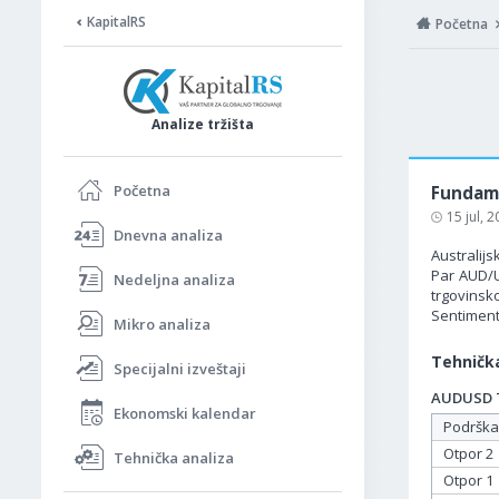
KapitalRS
Početna
Analize tržišta
Početna
Fundame
15 jul, 
Dnevna analiza
Australijs
Par AUD/U
Nedeljna analiza
trgovinsk
Sentiment)
Mikro analiza
Tehnička
Specijalni izveštaji
AUDUSD Ta
Ekonomski kalendar
Podrška
Otpor 2
Tehnička analiza
Otpor 1