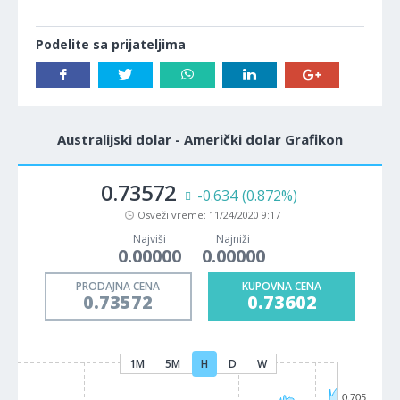
Podelite sa prijateljima
Australijski dolar - Američki dolar Grafikon
0.73572
-0.634
(0.872%)
Osveži vreme:
11/24/2020 9:17
Najviši
Najniži
0.00000
0.00000
PRODAJNA CENA
KUPOVNA CENA
0.73572
0.73602
1M
5M
H
D
W
0.705