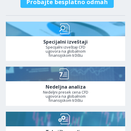
Probajte besplatno odmah
Specijalni izveštaji
Specijalni izveštaji CFD
ugovora na globalnom
finansijskom tržištu
Nedeljna analiza
Nedeljni presek cena CFD
ugovora na globalnom
finansijskom tržištu