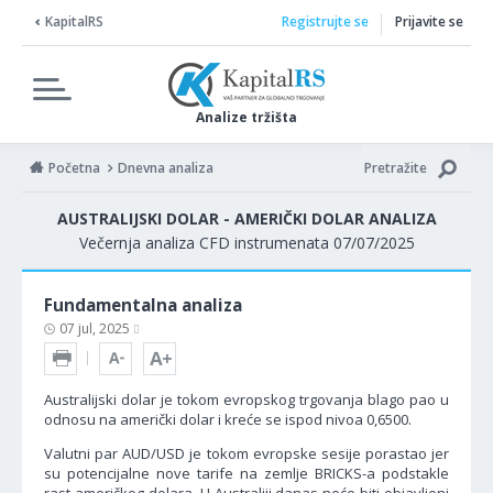
KapitalRS
Registrujte se
Prijavite se
Analize tržišta
Početna
Dnevna analiza
Pretražite
AUSTRALIJSKI DOLAR - AMERIČKI DOLAR ANALIZA
Večernja analiza CFD instrumenata 07/07/2025
Fundamentalna analiza
07 jul, 2025
Australijski dolar je tokom evropskog trgovanja blago pao u
odnosu na američki dolar i kreće se ispod nivoa 0,6500.
Valutni par AUD/USD je tokom evropske sesije porastao jer
su potencijalne nove tarife na zemlje BRICKS-a podstakle