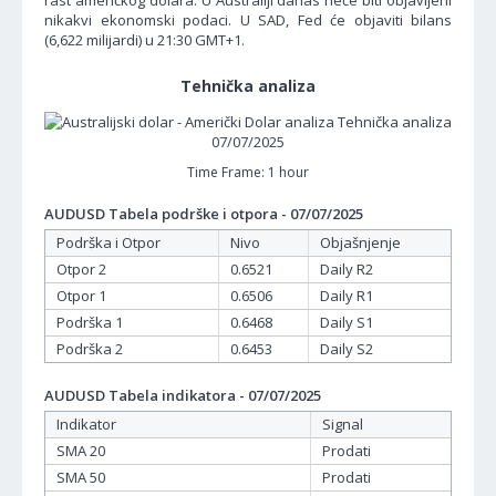
rast američkog dolara. U Australiji danas neće biti objavljeni
nikakvi ekonomski podaci. U SAD, Fed će objaviti bilans
(6,622 milijardi) u 21:30 GMT+1.
Tehnička analiza
Time Frame: 1 hour
AUDUSD Tabela podrške i otpora - 07/07/2025
Podrška i Otpor
Nivo
Objašnjenje
Otpor 2
0.6521
Daily R2
Otpor 1
0.6506
Daily R1
Podrška 1
0.6468
Daily S1
Podrška 2
0.6453
Daily S2
AUDUSD Tabela indikatora - 07/07/2025
Indikator
Signal
SMA 20
Prodati
SMA 50
Prodati