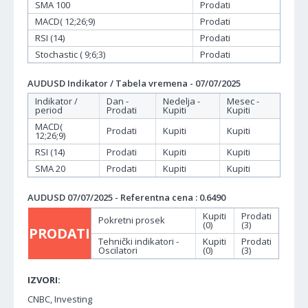
SMA 100
Prodati
MACD( 12;26;9)
Prodati
RSI (14)
Prodati
Stochastic ( 9;6;3)
Prodati
AUDUSD Indikator / Tabela vremena - 07/07/2025
Indikator /
Dan -
Nedelja -
Mesec -
period
Prodati
Kupiti
Kupiti
MACD(
Prodati
Kupiti
Kupiti
12;26;9)
RSI (14)
Prodati
Kupiti
Kupiti
SMA 20
Prodati
Kupiti
Kupiti
AUDUSD 07/07/2025 - Referentna cena : 0.6490
Kupiti
Prodati
Pokretni prosek
(0)
(3)
PRODATI
Tehnički indikatori -
Kupiti
Prodati
Oscilatori
(0)
(3)
IZVORI:
CNBC, Investing