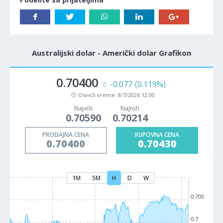
Australijski dolar - Američki dolar Grafikon
0.70400
-0.077
(0.119%)
Osveži vreme:
8/7/2026 12:00
Najviši
Najniži
0.70590
0.70214
PRODAJNA CENA
KUPOVNA CENA
0.70400
0.70430
1M
5M
H
D
W
0.705
0.7