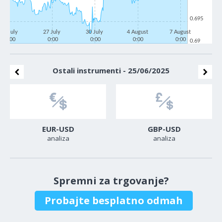
0.695
22 July
27 July
30 July
4 August
7 August
0:00
0:00
0:00
0:00
0:00
0.69
Ostali instrumenti - 25/06/2025
EUR-USD
GBP-USD
analiza
analiza
Spremni za trgovanje?
Probajte besplatno odmah