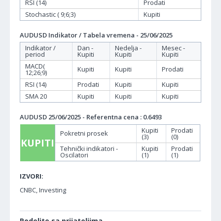
RSI (14)
Prodati
Stochastic ( 9;6;3)
Kupiti
AUDUSD Indikator / Tabela vremena - 25/06/2025
Indikator /
Dan -
Nedelja -
Mesec -
period
Kupiti
Kupiti
Kupiti
MACD(
Kupiti
Kupiti
Prodati
12;26;9)
RSI (14)
Prodati
Kupiti
Kupiti
SMA 20
Kupiti
Kupiti
Kupiti
AUDUSD 25/06/2025 - Referentna cena : 0.6493
Kupiti
Prodati
Pokretni prosek
(3)
(0)
KUPITI
Tehnički indikatori -
Kupiti
Prodati
Oscilatori
(1)
(1)
IZVORI:
CNBC, Investing
Podelite sa prijateljima