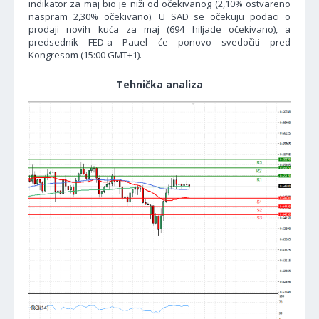
indikator za maj bio je niži od očekivanog (2,10% ostvareno
naspram 2,30% očekivano). U SAD se očekuju podaci o
prodaji novih kuća za maj (694 hiljade očekivano), a
predsednik FED-a Pauel će ponovo svedočiti pred
Kongresom (15:00 GMT+1).
Tehnička analiza