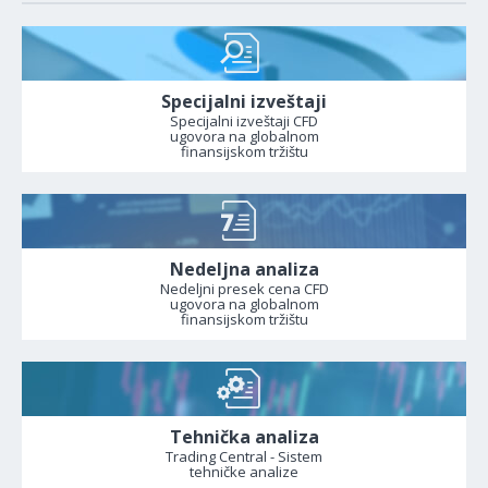
Specijalni izveštaji
Specijalni izveštaji CFD
ugovora na globalnom
finansijskom tržištu
Nedeljna analiza
Nedeljni presek cena CFD
ugovora na globalnom
finansijskom tržištu
Tehnička analiza
Trading Central - Sistem
tehničke analize