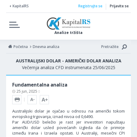
KapitalRS
Registrujte se
Prijavite se
Analize tržišta
Početna
Dnevna analiza
Pretražite
AUSTRALIJSKI DOLAR - AMERIČKI DOLAR ANALIZA
Večernja analiza CFD instrumenata 25/06/2025
Fundamentalna analiza
25 jun, 2025
Australijski dolar je ojačao u odnosu na američki tokom
evropskog trgovanja, iznad nivoa od 0,6490.
Par AUD/USD beležio je rast jer investitori napuštaju
američki dolar usled povećanih izgleda da će primirje
između Irana i Izraela opstati. U Australiji, mesečni CPI