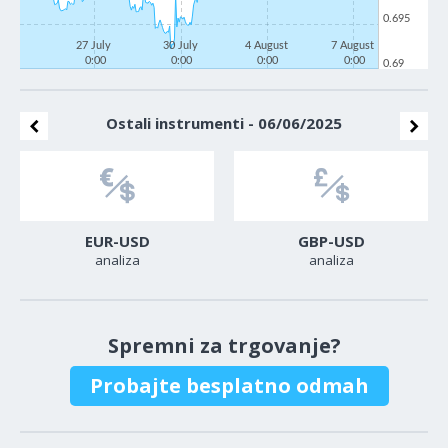
0.695
27 July
30 July
4 August
7 August
0:00
0:00
0:00
0:00
0.69
Ostali instrumenti - 06/06/2025
EUR-USD
GBP-USD
analiza
analiza
Spremni za trgovanje?
Probajte besplatno odmah