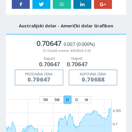
Australijski dolar - Američki dolar Grafikon
0.70647
0.007
(0.000%)
Osveži vreme:
8/9/2026 5:55
Najviši
Najniži
0.70647
0.70647
PRODAJNA CENA
KUPOVNA CENA
0.70647
0.70688
1M
5M
H
D
W
0.705
0.7