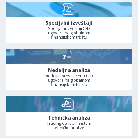
Specijalni izveštaji
Specijalni izveštaji CFD
ugovora na globalnom
finansijskom tržištu
Nedeljna analiza
Nedeljni presek cena CFD
ugovora na globalnom
finansijskom tržištu
Tehnička analiza
Trading Central - Sistem
tehničke analize