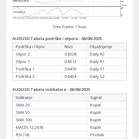
Time Frame: 1 hour
AUDUSD Tabela podrške i otpora - 06/06/2025
Podrška i Otpor
Nivo
Objašnjenje
Otpor 2
0.6528
Daily R2
Otpor 1
0.6512
Daily R1
Podrška 1
0.6470
Daily S1
Podrška 2
0.6454
Daily S2
AUDUSD Tabela indikatora - 06/06/2025
Indikator
Signal
SMA 20
Kupiti
SMA 50
Kupiti
SMA 100
Kupiti
MACD( 12;26;9)
Kupiti
RSI (14)
Prodati