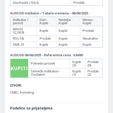
Stochastic ( 9;6;3)
Prodati
AUDUSD Indikator / Tabela vremena - 06/06/2025
Indikator /
Dan -
Nedelja -
Mesec -
period
Kupiti
Kupiti
Kupiti
MACD(
Kupiti
Kupiti
Prodati
12;26;9)
RSI (14)
Prodati
Kupiti
Neutralno
SMA 20
Kupiti
Kupiti
Kupiti
AUDUSD 06/06/2025 - Referentna cena : 0.6490
Kupiti
Prodati
Pokretni prosek
(3)
(0)
KUPITI
Tehnički indikatori -
Kupiti
Prodati
Oscilatori
(1)
(2)
IZVORI:
CNBC, Investing
Podelite sa prijateljima