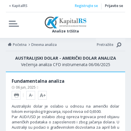
KapitalRS
Registrujte se
Prijavite se
Analize tržišta
Početna
Dnevna analiza
Pretražite
AUSTRALIJSKI DOLAR - AMERIČKI DOLAR ANALIZA
Večernja analiza CFD instrumenata 06/06/2025
Fundamentalna analiza
06 jun, 2025
Australijski dolar je oslabio u odnosu na američki dolar
tokom evropskog trgovanja, ispod nivoa od 0,6500.
Par AUD/USD je oslabio zbog opreza trgovaca pred objavu
američkih podataka o zaposlenosti i zbog jačanja dolara. U
Australiji su podaci o građevinskim dozvolama za april bili u