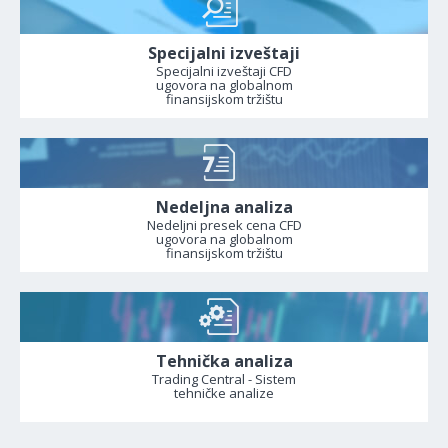
Specijalni izveštaji
Specijalni izveštaji CFD
ugovora na globalnom
finansijskom tržištu
Nedeljna analiza
Nedeljni presek cena CFD
ugovora na globalnom
finansijskom tržištu
Tehnička analiza
Trading Central - Sistem
tehničke analize