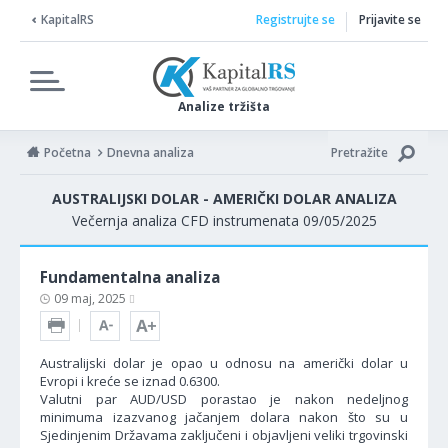
KapitalRS
Registrujte se
Prijavite se
Analize tržišta
Početna
Dnevna analiza
Pretražite
AUSTRALIJSKI DOLAR - AMERIČKI DOLAR ANALIZA
Večernja analiza CFD instrumenata 09/05/2025
Fundamentalna analiza
09 maj, 2025
Australijski dolar je opao u odnosu na američki dolar u
Evropi i kreće se iznad 0.6300.
Valutni par AUD/USD porastao je nakon nedeljnog
minimuma izazvanog jačanjem dolara nakon što su u
Sjedinjenim Državama zaključeni i objavljeni veliki trgovinski