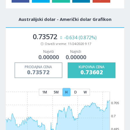
Australijski dolar - Američki dolar Grafikon
0.73572
-0.634
(0.872%)
Osveži vreme:
11/24/2020 9:17
Najviši
Najniži
0.00000
0.00000
PRODAJNA CENA
KUPOVNA CENA
0.73572
0.73602
1M
5M
H
D
W
0.705
0.7
0.695