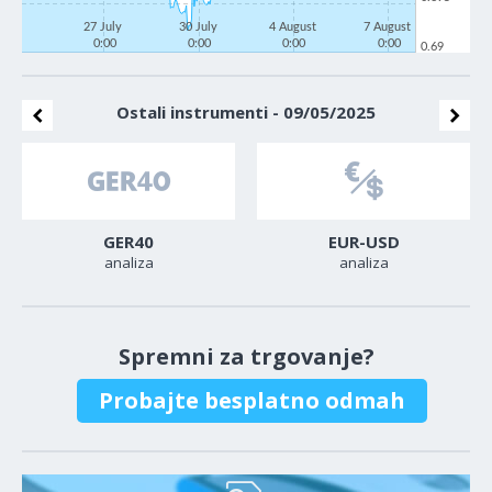
27 July
30 July
4 August
7 August
0:00
0:00
0:00
0:00
0.69
Ostali instrumenti - 09/05/2025
GER40
EUR-USD
analiza
analiza
Spremni za trgovanje?
Probajte besplatno odmah