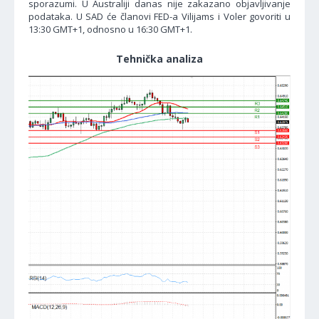
sporazumi. U Australiji danas nije zakazano objavljivanje
podataka. U SAD će članovi FED-a Vilijams i Voler govoriti u
13:30 GMT+1, odnosno u 16:30 GMT+1.
Tehnička analiza