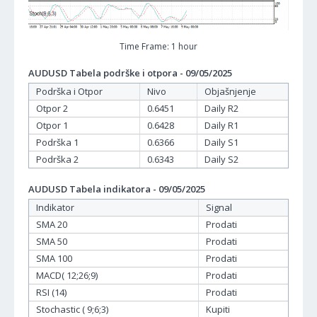
Time Frame: 1 hour
AUDUSD Tabela podrške i otpora - 09/05/2025
Podrška i Otpor
Nivo
Objašnjenje
Otpor 2
0.6451
Daily R2
Otpor 1
0.6428
Daily R1
Podrška 1
0.6366
Daily S1
Podrška 2
0.6343
Daily S2
AUDUSD Tabela indikatora - 09/05/2025
Indikator
Signal
SMA 20
Prodati
SMA 50
Prodati
SMA 100
Prodati
MACD( 12;26;9)
Prodati
RSI (14)
Prodati
Stochastic ( 9;6;3)
Kupiti