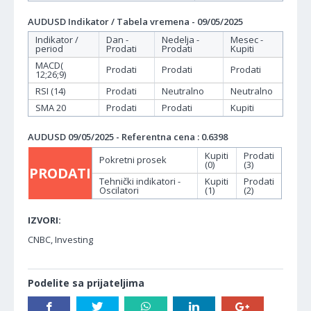
AUDUSD Indikator / Tabela vremena - 09/05/2025
Indikator /
Dan -
Nedelja -
Mesec -
period
Prodati
Prodati
Kupiti
MACD(
Prodati
Prodati
Prodati
12;26;9)
RSI (14)
Prodati
Neutralno
Neutralno
SMA 20
Prodati
Prodati
Kupiti
AUDUSD 09/05/2025 - Referentna cena : 0.6398
Kupiti
Prodati
Pokretni prosek
(0)
(3)
PRODATI
Tehnički indikatori -
Kupiti
Prodati
Oscilatori
(1)
(2)
IZVORI:
CNBC, Investing
Podelite sa prijateljima