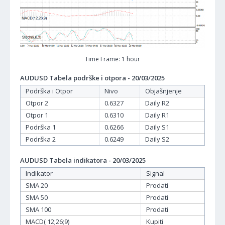
Time Frame: 1 hour
AUDUSD Tabela podrške i otpora - 20/03/2025
Podrška i Otpor
Nivo
Objašnjenje
Otpor 2
0.6327
Daily R2
Otpor 1
0.6310
Daily R1
Podrška 1
0.6266
Daily S1
Podrška 2
0.6249
Daily S2
AUDUSD Tabela indikatora - 20/03/2025
Indikator
Signal
SMA 20
Prodati
SMA 50
Prodati
SMA 100
Prodati
MACD( 12;26;9)
Kupiti