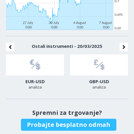
0.7
0.695
27 July
30 July
4 August
7 August
0:00
0:00
0:00
0:00
0.69
Ostali instrumenti - 20/03/2025
EUR-USD
GBP-USD
analiza
analiza
Spremni za trgovanje?
Probajte besplatno odmah