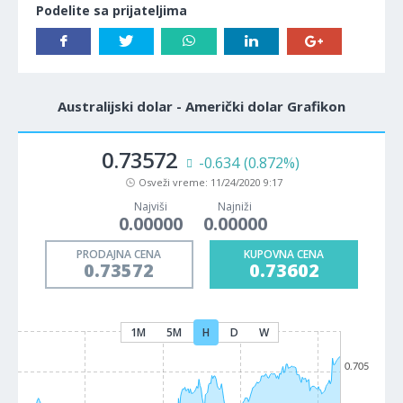
Podelite sa prijateljima
Australijski dolar - Američki dolar Grafikon
0.73572
-0.634
(0.872%)
Osveži vreme:
11/24/2020 9:17
Najviši
Najniži
0.00000
0.00000
PRODAJNA CENA
KUPOVNA CENA
0.73572
0.73602
1M
5M
H
D
W
0.705