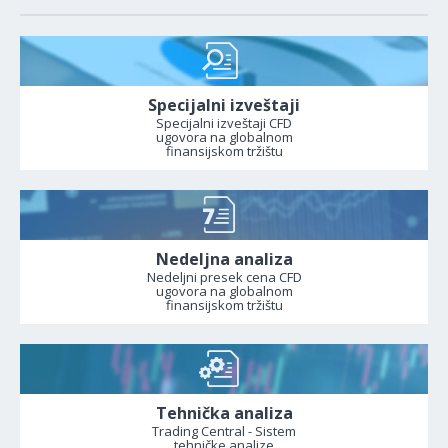
Specijalni izveštaji
Specijalni izveštaji CFD
ugovora na globalnom
finansijskom tržištu
Nedeljna analiza
Nedeljni presek cena CFD
ugovora na globalnom
finansijskom tržištu
Tehnička analiza
Trading Central - Sistem
tehničke analize