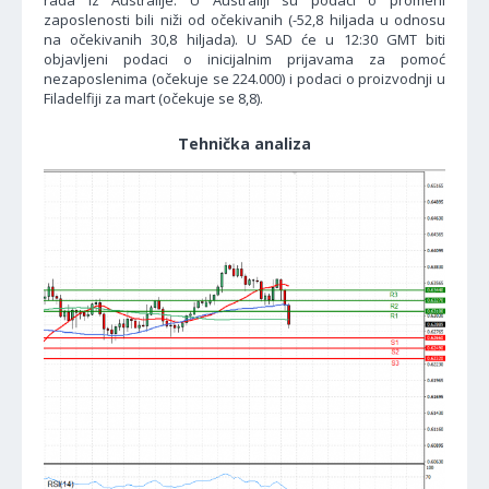
rada iz Australije. U Australiji su podaci o promeni
zaposlenosti bili niži od očekivanih (-52,8 hiljada u odnosu
na očekivanih 30,8 hiljada). U SAD će u 12:30 GMT biti
objavljeni podaci o inicijalnim prijavama za pomoć
nezaposlenima (očekuje se 224.000) i podaci o proizvodnji u
Filadelfiji za mart (očekuje se 8,8).
Tehnička analiza