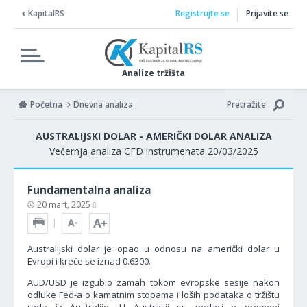
KapitalRS
Registrujte se
Prijavite se
Analize tržišta
Početna
Dnevna analiza
Pretražite
AUSTRALIJSKI DOLAR - AMERIČKI DOLAR ANALIZA
Večernja analiza CFD instrumenata 20/03/2025
Fundamentalna analiza
20 mart, 2025
Australijski dolar je opao u odnosu na američki dolar u
Evropi i kreće se iznad 0.6300.
AUD/USD je izgubio zamah tokom evropske sesije nakon
odluke Fed-a o kamatnim stopama i loših podataka o tržištu