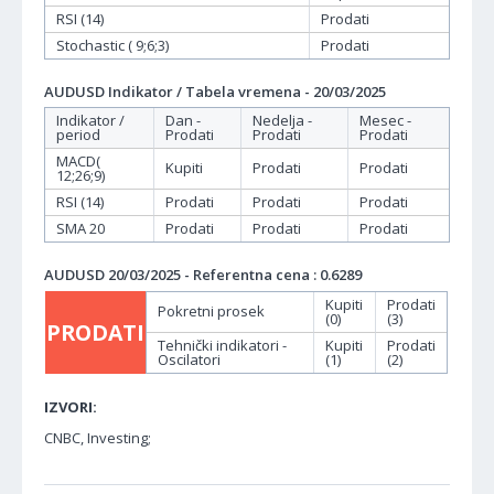
RSI (14)
Prodati
Stochastic ( 9;6;3)
Prodati
AUDUSD Indikator / Tabela vremena - 20/03/2025
Indikator /
Dan -
Nedelja -
Mesec -
period
Prodati
Prodati
Prodati
MACD(
Kupiti
Prodati
Prodati
12;26;9)
RSI (14)
Prodati
Prodati
Prodati
SMA 20
Prodati
Prodati
Prodati
AUDUSD 20/03/2025 - Referentna cena : 0.6289
Kupiti
Prodati
Pokretni prosek
(0)
(3)
PRODATI
Tehnički indikatori -
Kupiti
Prodati
Oscilatori
(1)
(2)
IZVORI:
CNBC, Investing;