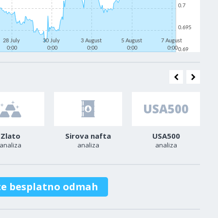
0.7
0.695
28 July
30 July
3 August
5 August
7 August
0:00
0:00
0:00
0:00
0:00
0.69
Zlato
Sirova nafta
USA500
analiza
analiza
analiza
te besplatno odmah