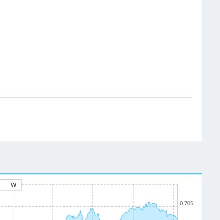
W
0.705