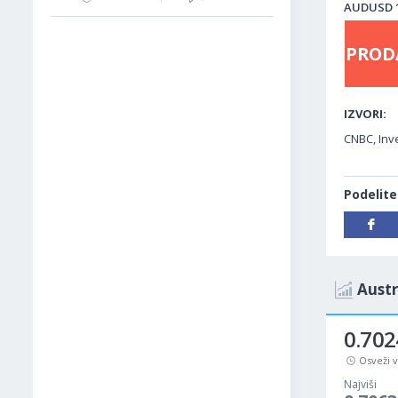
AUDUSD 12
PROD
IZVORI:
CNBC, Inve
Podelite
Austr
0.702
Osveži 
Najviši