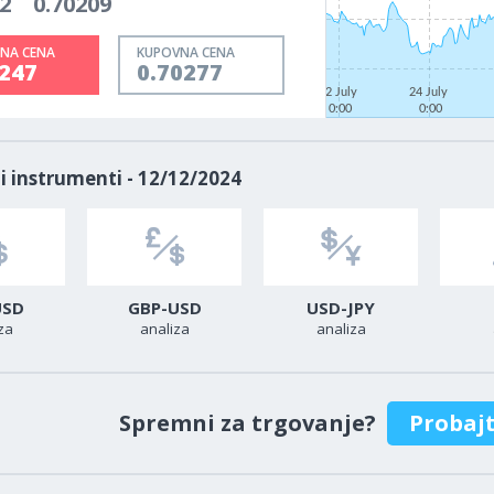
2
0.70209
NA CENA
KUPOVNA CENA
0247
0.70277
22 July
24 July
0:00
0:00
i instrumenti - 12/12/2024
USD
GBP-USD
USD-JPY
za
analiza
analiza
Spremni za trgovanje?
Probaj