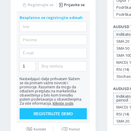
Otpor 1
Registrujte se
Prijavite se
Podrška
Podrška
Besplatno se registrujte odmah
AUDUSD Ta
Indikato
SMA 20
SMA 50
SMA 10
MACD( 12
RSI (14)
Stochasti
Nastavljajući dalje prihvatam
Slažem
se da primam važne novosti i
promocije. Razumem da mogu da
AUDUSD In
otkažem pretplatu na marketinška
obaveštenja u bilo kom trenutku
Indikato
putem podešavanja u obaveštenjima.
period
Za više informacija,
kliknite ovde
.
MACD( 12
RSI (14)
SMA 20
Kontakt
Pomoć