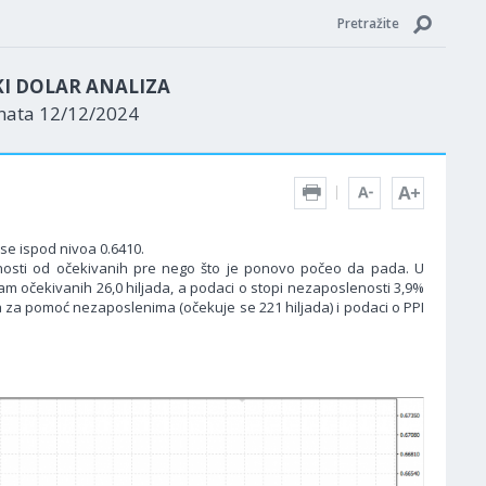
Pretražite
KI DOLAR ANALIZA
enata 12/12/2024
 se ispod nivoa 0.6410.
enosti od očekivanih pre nego što je ponovo počeo da pada. U
am očekivanih 26,0 hiljada, a podaci o stopi nezaposlenosti 3,9%
ma za pomoć nezaposlenima (očekuje se 221 hiljada) i podaci o PPI