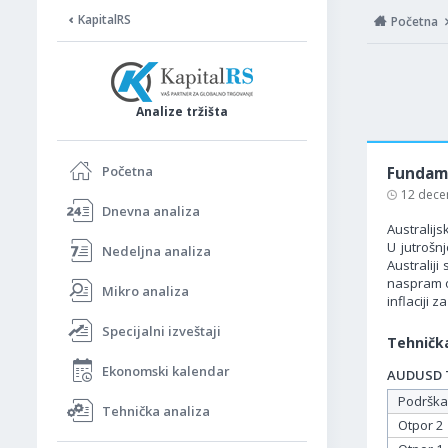
KapitalRS
Početna
Analize tržišta
Početna
Fundame
12 dece
Dnevna analiza
Australijs
U jutrošn
Nedeljna analiza
Australij
naspram oč
Mikro analiza
inflaciji 
Specijalni izveštaji
Tehnička
Ekonomski kalendar
AUDUSD Ta
Podrška
Tehnička analiza
Otpor 2