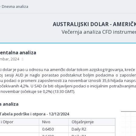
Dnevna analiza
AUSTRALIJSKI DOLAR - AMERIČ
Večernja analiza CFD instrum
ntalna analiza
mbar, 2024
ki dolar je pao u odnosu na američki dolar tokom azijskog trgovanja, kreće
joj sesiji AUD je naglo porastao podstaknut boljim podacima o zaposl
i su podaci o promeni zaposlenosti za novembar iznosili 35,6 hiljada naspr
ekivanih 4,2%. U SAD će biti objavljeni podaci o inicijalnim potraživanji
za novembar (očekuje se 0,2%) (13:30 GMT).
 analiza
bela podrške i otpora - 12/12/2024
 i Otpor
Nivo
Objašnjenje
0.6450
Daily R2