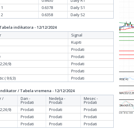
0.6430
Daily R1
 1
0.6378
Daily S1
 2
0.6358
Daily S2
bela indikatora - 12/12/2024
r
Signal
Kupiti
Prodati
0
Prodati
;26;9)
Prodati
Prodati
c ( 9;6;3)
Prodati
dikator / Tabela vremena - 12/12/2024
r /
Dan -
Nedelja -
Mesec -
Prodati
Prodati
Prodati
;26;9)
Prodati
Prodati
Prodati
Prodati
Prodati
Prodati
Prodati
Prodati
Prodati