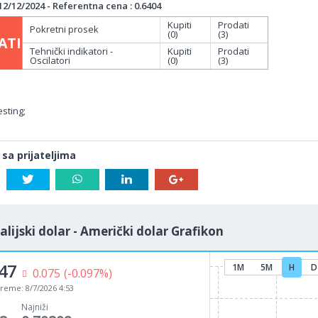
/12/2024 - Referentna cena : 0.6404
Kupiti
Prodati
Pokretni prosek
(0)
(3)
ATI
Tehnički indikatori -
Kupiti
Prodati
Oscilatori
(0)
(3)
sting;
 sa prijateljima
alijski dolar - Američki dolar Grafikon
47
1M
5M
H
D
0.075
(-0.097%)
vreme:
8/7/2026 4:53
Najniži