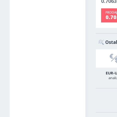
0.7063
PRODAJ
0.7
Ostal
USD-CAD
GER40
EUR-
analiza
analiza
anali