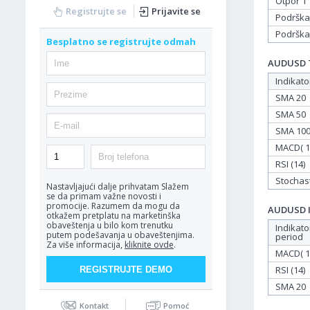
Otpor 1
Registrujte se
Prijavite se
Podrška
Podrška
Besplatno se registrujte odmah
AUDUSD Ta
Indikato
SMA 20
SMA 50
SMA 10
MACD( 12
RSI (14)
Stochasti
Nastavljajući dalje prihvatam
Slažem
se da primam važne novosti i
promocije. Razumem da mogu da
AUDUSD In
otkažem pretplatu na marketinška
obaveštenja u bilo kom trenutku
Indikato
putem podešavanja u obaveštenjima.
period
Za više informacija,
kliknite ovde
.
MACD( 12
RSI (14)
SMA 20
Kontakt
Pomoć