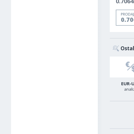
0.7064
PRODAJ
0.7
Ostal
USD-CAD
GER40
EUR-
analiza
analiza
anali