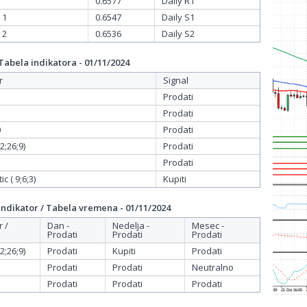
0.6577
Daily R1
 1
0.6547
Daily S1
 2
0.6536
Daily S2
bela indikatora - 01/11/2024
r
Signal
Prodati
Prodati
0
Prodati
;26;9)
Prodati
Prodati
c ( 9;6;3)
Kupiti
dikator / Tabela vremena - 01/11/2024
r /
Dan -
Nedelja -
Mesec -
Prodati
Prodati
Prodati
;26;9)
Prodati
Kupiti
Prodati
Prodati
Prodati
Neutralno
Prodati
Prodati
Prodati