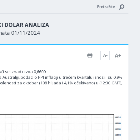
Pretražite
KI DOLAR ANALIZA
enata 01/11/2024
ći se iznad nivoa 0,6600.
straliji, podaci o PPI inflaciji u trećem kvartalu iznosili su 0,9%
slenosti za oktobar (108 hiljada i 4,1% očekivano) u (12:30 GMT),