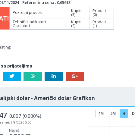
/11/2024 - Referentna cena : 0.65613
Kupiti
Prodati
Pokretni prosek
(3)
(0)
ATI
Tehnički indikatori -
Kupiti
Prodati
Oscilatori
(2)
(1)
sting;
 sa prijateljima
alijski dolar - Američki dolar Grafikon
47
1M
5M
H
D
0.007
(0.000%)
vreme:
8/9/2026 5:55
Najniži