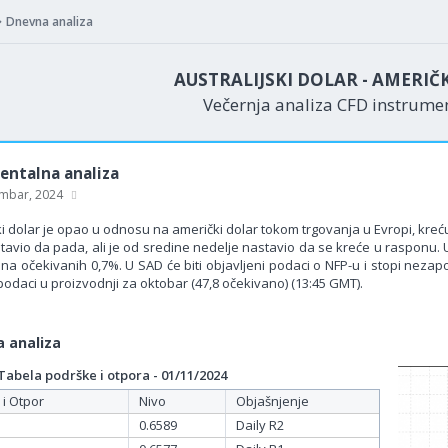
Dnevna analiza
AUSTRALIJSKI DOLAR - AMERIČ
Večernja analiza CFD instrum
ntalna analiza
mbar, 2024
ki dolar je opao u odnosu na američki dolar tokom trgovanja u Evropi, kreću
tavio da pada, ali je od sredine nedelje nastavio da se kreće u rasponu. U Au
a očekivanih 0,7%. U SAD će biti objavljeni podaci o NFP-u i stopi nezapo
podaci u proizvodnji za oktobar (47,8 očekivano) (13:45 GMT).
 analiza
bela podrške i otpora - 01/11/2024
 i Otpor
Nivo
Objašnjenje
0.6589
Daily R2