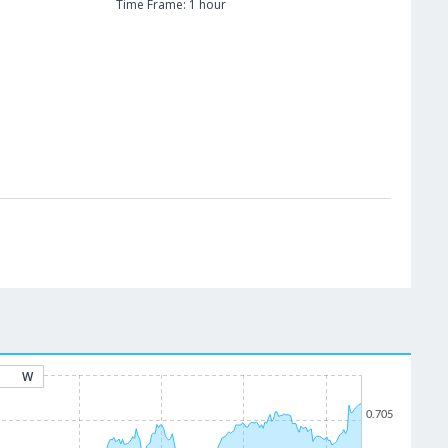
Time Frame: 1 hour
W
0.705