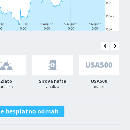
0.7
0.695
uly
30 July
3 August
5 August
7 August
00
0:00
0:00
0:00
0:00
0.69
Zlato
Sirova nafta
USA500
analiza
analiza
analiza
te besplatno odmah