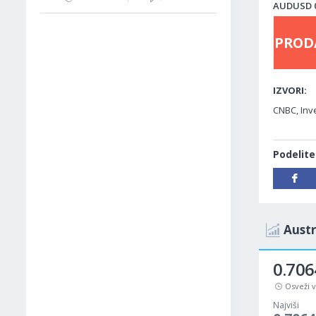
AUDUSD 01
PROD
IZVORI:
CNBC, Inve
Podelite
Austr
0.706
Osveži 
Najviši