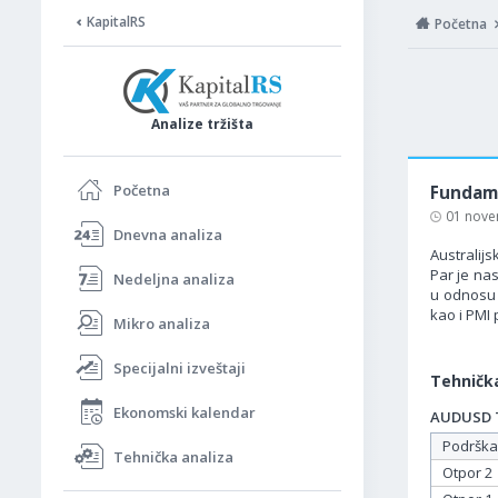
KapitalRS
Početna
Analize tržišta
Početna
Fundame
01 nove
Dnevna analiza
Australijs
Par je nas
Nedeljna analiza
u odnosu n
kao i PMI 
Mikro analiza
Specijalni izveštaji
Tehnička
Ekonomski kalendar
AUDUSD Ta
Podrška
Tehnička analiza
Otpor 2