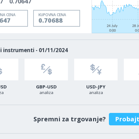
7
0.70647
NA CENA
KUPOVNA CENA
0647
0.70688
24 July
28 J
0:00
0:
i instrumenti - 01/11/2024
USD
GBP-USD
USD-JPY
za
analiza
analiza
Spremni za trgovanje?
Probaj