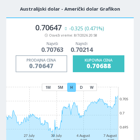
Australijski dolar - Američki dolar Grafikon
0.70647
-0.325
(0.471%)
Osveži vreme:
8/7/2026 20:58
Najviši
Najniži
0.70763
0.70214
PRODAJNA CENA
KUPOVNA CENA
0.70647
0.70688
1M
5M
H
D
W
0.705
0.7
0.695
27 July
30 July
4 August
7 August