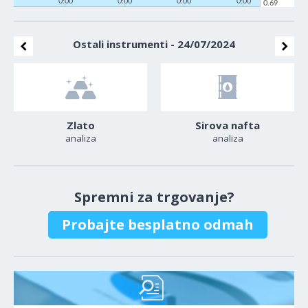
0:00
0:00
0:00
0:00
0.69
Ostali instrumenti - 24/07/2024
Zlato
Sirova nafta
analiza
analiza
Spremni za trgovanje?
Probajte besplatno odmah