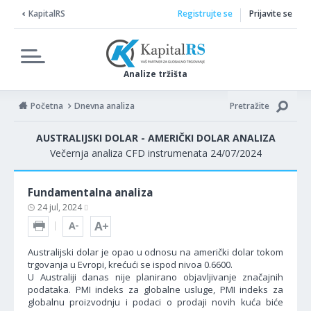
KapitalRS
Registrujte se
Prijavite se
Analize tržišta
Početna
Dnevna analiza
Pretražite
AUSTRALIJSKI DOLAR - AMERIČKI DOLAR ANALIZA
Večernja analiza CFD instrumenata 24/07/2024
Fundamentalna analiza
24 jul, 2024
Australijski dolar je opao u odnosu na američki dolar tokom
trgovanja u Evropi, krećući se ispod nivoa 0.6600.
U Australiji danas nije planirano objavljivanje značajnih
podataka. PMI indeks za globalne usluge, PMI indeks za
globalnu proizvodnju i podaci o prodaji novih kuća biće