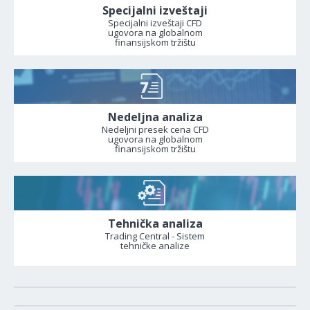
Specijalni izveštaji
Specijalni izveštaji CFD
ugovora na globalnom
finansijskom tržištu
Nedeljna analiza
Nedeljni presek cena CFD
ugovora na globalnom
finansijskom tržištu
Tehnička analiza
Trading Central - Sistem
tehničke analize