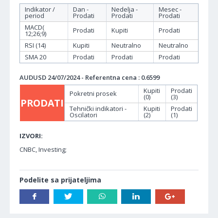
Indikator /
Dan -
Nedelja -
Mesec -
period
Prodati
Prodati
Prodati
MACD(
Prodati
Kupiti
Prodati
12;26;9)
RSI (14)
Kupiti
Neutralno
Neutralno
SMA 20
Prodati
Prodati
Prodati
AUDUSD 24/07/2024 - Referentna cena : 0.6599
Kupiti
Prodati
Pokretni prosek
(0)
(3)
PRODATI
Tehnički indikatori -
Kupiti
Prodati
Oscilatori
(2)
(1)
IZVORI:
CNBC, Investing;
Podelite sa prijateljima