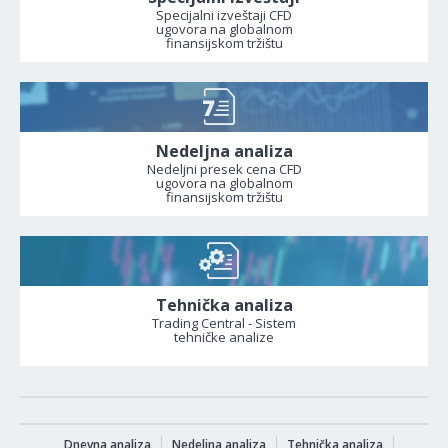
Specijalni izveštaji CFD
ugovora na globalnom
finansijskom tržištu
Nedeljna analiza
Nedeljni presek cena CFD
ugovora na globalnom
finansijskom tržištu
Tehnička analiza
Trading Central - Sistem
tehničke analize
Dnevna analiza
Nedeljna analiza
Tehnička analiza