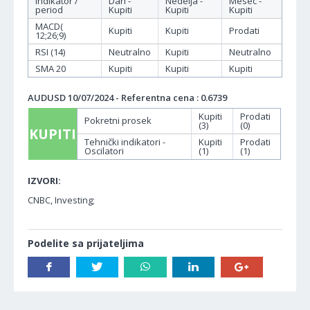
Indikator /
Dan -
Nedelja -
Mesec -
period
Kupiti
Kupiti
Kupiti
MACD(
Kupiti
Kupiti
Prodati
12;26;9)
RSI (14)
Neutralno
Kupiti
Neutralno
SMA 20
Kupiti
Kupiti
Kupiti
AUDUSD 10/07/2024 - Referentna cena : 0.6739
Kupiti
Prodati
Pokretni prosek
(3)
(0)
KUPITI
Tehnički indikatori -
Kupiti
Prodati
Oscilatori
(1)
(1)
IZVORI:
CNBC, Investing;
Podelite sa prijateljima