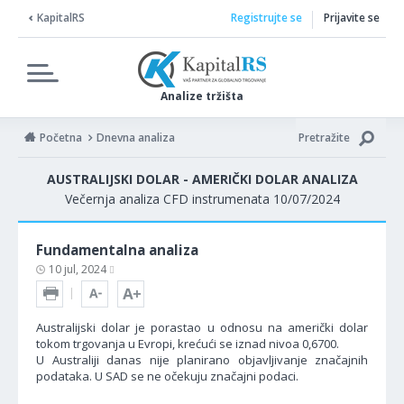
KapitalRS
Registrujte se
Prijavite se
Analize tržišta
Početna
Dnevna analiza
Pretražite
AUSTRALIJSKI DOLAR - AMERIČKI DOLAR ANALIZA
Večernja analiza CFD instrumenata 10/07/2024
Fundamentalna analiza
10 jul, 2024
Australijski dolar je porastao u odnosu na američki dolar
tokom trgovanja u Evropi, krećući se iznad nivoa 0,6700.
U Australiji danas nije planirano objavljivanje značajnih
podataka. U SAD se ne očekuju značajni podaci.