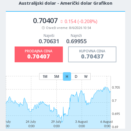
Australijski dolar - Američki dolar Grafikon
0.70407
0.154
(-0.208%)
Osveži vreme:
8/6/2026 10:54
Najviši
Najniži
0.70631
0.69955
PRODAJNA CENA
KUPOVNA CENA
0.70407
0.70437
1M
5M
H
D
W
0.705
0.7
0.695
21 July
24 July
29 July
3 August
6 August
0:00
0:00
0:00
0:00
0:00
0.69