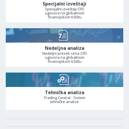
Specijalni izveštaji
Specijalni izveštaji CFD
ugovora na globalnom
finansijskom tržištu
Nedeljna analiza
Nedeljni presek cena CFD
ugovora na globalnom
finansijskom tržištu
Tehnička analiza
Trading Central - Sistem
tehničke analize