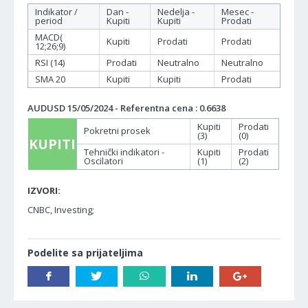
Indikator /
Dan -
Nedelja -
Mesec -
period
Kupiti
Kupiti
Prodati
MACD(
Kupiti
Prodati
Prodati
12;26;9)
RSI (14)
Prodati
Neutralno
Neutralno
SMA 20
Kupiti
Kupiti
Prodati
AUDUSD 15/05/2024 - Referentna cena : 0.6638
Kupiti
Prodati
Pokretni prosek
(3)
(0)
KUPITI
Tehnički indikatori -
Kupiti
Prodati
Oscilatori
(1)
(2)
IZVORI:
CNBC, Investing;
Podelite sa prijateljima