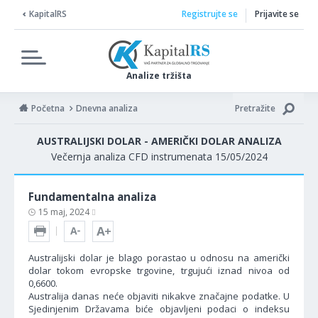
KapitalRS
Registrujte se
Prijavite se
Analize tržišta
Početna
Dnevna analiza
Pretražite
AUSTRALIJSKI DOLAR - AMERIČKI DOLAR ANALIZA
Večernja analiza CFD instrumenata 15/05/2024
Fundamentalna analiza
15 maj, 2024
Australijski dolar je blago porastao u odnosu na američki
dolar tokom evropske trgovine, trgujući iznad nivoa od
0,6600.
Australija danas neće objaviti nikakve značajne podatke. U
Sjedinjenim Državama biće objavljeni podaci o indeksu