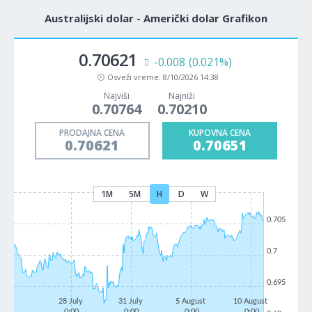
Australijski dolar - Američki dolar Grafikon
0.70621
-0.008
(0.021%)
Osveži vreme:
8/10/2026 14:38
Najviši
Najniži
0.70764
0.70210
PRODAJNA CENA
KUPOVNA CENA
0.70621
0.70651
1M
5M
H
D
W
0.705
0.7
0.695
28 July
31 July
5 August
10 August
0:00
0:00
0:00
0:00