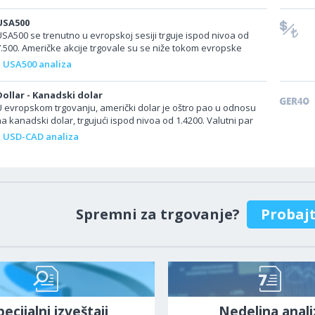
USA500
USA500 se trenutno u evropskoj sesiji trguje ispod nivoa od
7.500. Američke akcije trgovale su se niže tokom evropske
esije, jer je raspoloženje na...
USA500 analiza
Dollar - Kanadski dolar
U evropskom trgovanju, američki dolar je oštro pao u odnosu
a kanadski dolar, trgujući ispod nivoa od 1.4200. Valutni par
USD/CAD pao je na...
USD-CAD analiza
Spremni za trgovanje?
Probaj
pecijalni izveštaji
Nedeljna anali