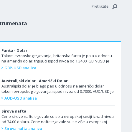
Pretražite
nstrumenata
Funta - Dolar
Tokom evropskog trgovanja, britanska funta je pala u odnosu
na američki dolar, trgujući ispod nivoa od 1.3400. GBP/USD je
pao na petodnevni minimum u...
GBP-USD analiza
Australijski dolar - Američki Dolar
Australijski dolar je blago pao u odnosu na američki dolar
tokom evropskog trgovanja, ispod nivoa od 0.7000. AUD/USD je
pao na šestodnevni minimum u...
AUD-USD analiza
Sirova nafta
Cene sirove nafte trgovale su se u evropskoj sesiji iznad nivoa
od 74.00 dolara. Cene nafte trgovale su se više u evropskoj
sesiji, jer su obnovljeni...
Sirova nafta analiza