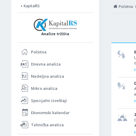
KapitalRS
Početna
Analize tržišta
Početna
Dnevna analiza
Nedeljna analiza
Mikro analiza
Specijalni izveštaji
Ekonomski kalendar
Tehnička analiza
j