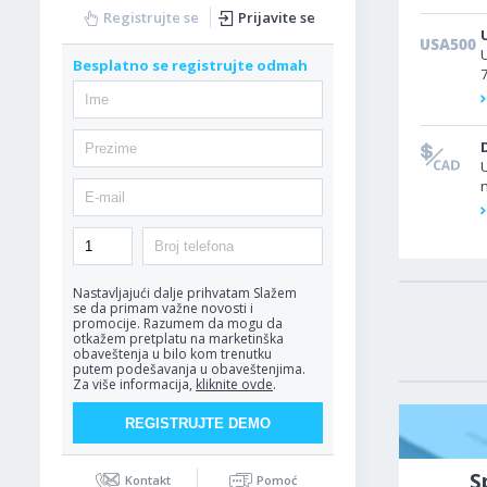
Registrujte se
Prijavite se
Besplatno se registrujte odmah
s
n
Nastavljajući dalje prihvatam
Slažem
se da primam važne novosti i
promocije. Razumem da mogu da
otkažem pretplatu na marketinška
obaveštenja u bilo kom trenutku
putem podešavanja u obaveštenjima.
Za više informacija,
kliknite ovde
.
S
Kontakt
Pomoć