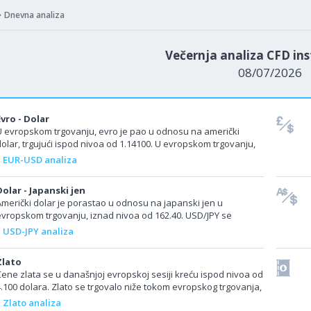
Dnevna analiza
Večernja analiza CFD i
08/07/2026
Evro - Dolar
U evropskom trgovanju, evro je pao u odnosu na američki
dolar, trgujući ispod nivoa od 1.14100. U evropskom trgovanju,
EUR/USD je pao nakon što je...
EUR-USD analiza
Dolar - Japanski jen
Američki dolar je porastao u odnosu na japanski jen u
evropskom trgovanju, iznad nivoa od 162.40. USD/JPY se
trgovao na petodnevnom maksimumu u evropskoj...
USD-JPY analiza
Zlato
Cene zlata se u današnjoj evropskoj sesiji kreću ispod nivoa od
4.100 dolara. Zlato se trgovalo niže tokom evropskog trgovanja,
er su rastuće cene...
Zlato analiza