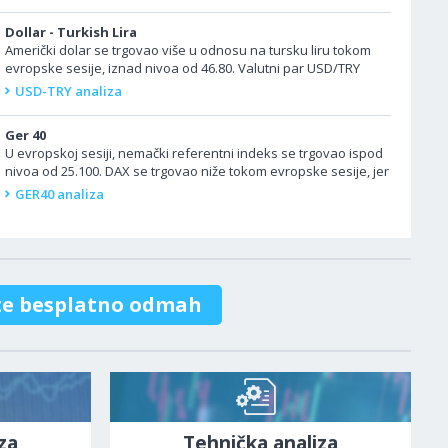
Dollar - Turkish Lira
Američki dolar se trgovao više u odnosu na tursku liru tokom
evropske sesije, iznad nivoa od 46.80. Valutni par USD/TRY
blago je porastao u evropskoj...
USD-TRY analiza
Ger 40
U evropskoj sesiji, nemački referentni indeks se trgovao ispod
nivoa od 25.100. DAX se trgovao niže tokom evropske sesije, jer
su obnovljene tenzije između...
GER40 analiza
te besplatno odmah
za
Tehnička analiza