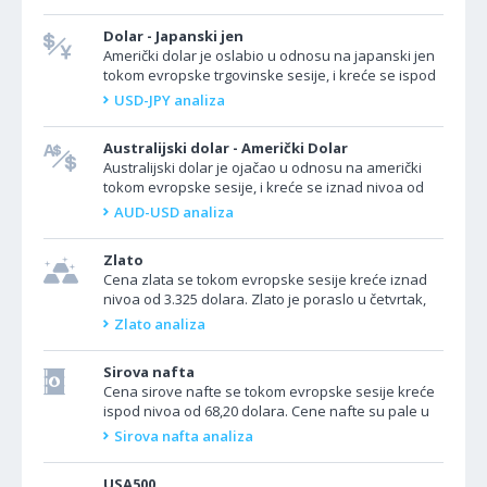
kreće...
Dolar - Japanski jen
Američki dolar je oslabio u odnosu na japanski jen
tokom evropske trgovinske sesije, i kreće se ispod
nivoa od 147,00. Par USD/JPY se kreće silazno u...
USD-JPY analiza
Australijski dolar - Američki Dolar
Australijski dolar je ojačao u odnosu na američki
tokom evropske sesije, i kreće se iznad nivoa od
0,6560. Valutni par AUD/USD se kreće uzlazno u...
AUD-USD analiza
Zlato
Cena zlata se tokom evropske sesije kreće iznad
nivoa od 3.325 dolara. Zlato je poraslo u četvrtak,
produžavajući dobitke iz prethodne sesije,
Zlato analiza
podržano...
Sirova nafta
Cena sirove nafte se tokom evropske sesije kreće
ispod nivoa od 68,20 dolara. Cene nafte su pale u
četvrtak nakon povlačenja sa najviših nivoa u...
Sirova nafta analiza
USA500