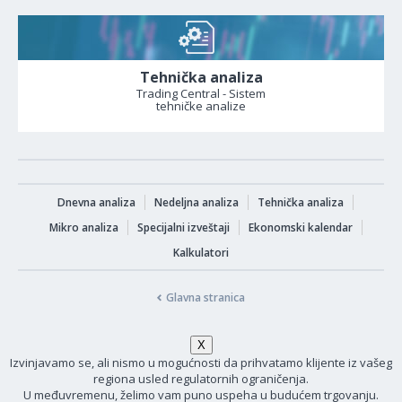
Tehnička analiza
Trading Central - Sistem
tehničke analize
Dnevna analiza
Nedeljna analiza
Tehnička analiza
Mikro analiza
Specijalni izveštaji
Ekonomski kalendar
Kalkulatori
Glavna stranica
Izvinjavamo se, ali nismo u mogućnosti da prihvatamo klijente iz vašeg
regiona usled regulatornih ograničenja.
U međuvremenu, želimo vam puno uspeha u budućem trgovanju.