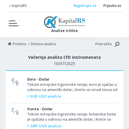
KapitalRS
Registrujte se
Prijavite se
Analize tržišta
Početna
Dnevna analiza
Pretražite
Večernja analiza CFD instrumenata
10/07/2025
Evro - Dolar
Tokom evropske trgovinske sesije, evro je ojačao u
odnosu na američki dolar, i kreće se iznad nivoa od
1,1700. Par EUR/USD se kretao uzlazno u
EUR-USD analiza
evropskoj...
Funta - Dolar
Tokom evropske trgovinske sesije, britanska funta
je ojačala u odnosu na američki dolar, i kreće se
iznad nivoa od 1,3600. Valutni par GBP/USD se
GBP-USD analiza