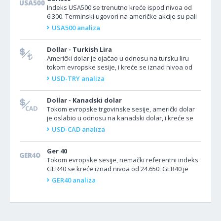
Indeks USA500 se trenutno kreće ispod nivoa od
6.300. Terminski ugovori na američke akcije su pali
u četvrtak nakon što je Tramp zapretio Brazilu...
USA500 analiza
Dollar - Turkish Lira
Američki dolar je ojačao u odnosu na tursku liru
tokom evropske sesije, i kreće se iznad nivoa od
40,06. Par USD/TRY nastavlja da jača, jer...
USD-TRY analiza
Dollar - Kanadski dolar
Tokom evropske trgovinske sesije, američki dolar
je oslabio u odnosu na kanadski dolar, i kreće se
ispod nivoa od 1,3660. Par USD/CAD trguje u uskom
USD-CAD analiza
opsegu...
Ger 40
Tokom evropske sesije, nemački referentni indeks
GER40 se kreće iznad nivoa od 24.650. GER40 je
skočio u četvrtak, dostigavši novu rekordnu...
GER40 analiza