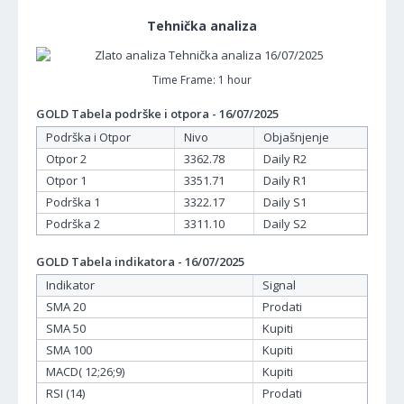
Tehnička analiza
Time Frame: 1 hour
GOLD Tabela podrške i otpora - 16/07/2025
Podrška i Otpor
Nivo
Objašnjenje
Otpor 2
3362.78
Daily R2
Otpor 1
3351.71
Daily R1
Podrška 1
3322.17
Daily S1
Podrška 2
3311.10
Daily S2
GOLD Tabela indikatora - 16/07/2025
Indikator
Signal
SMA 20
Prodati
SMA 50
Kupiti
SMA 100
Kupiti
MACD( 12;26;9)
Kupiti
RSI (14)
Prodati