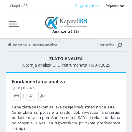
KapitalRS
Registrujte se
Prijavite se
Analize tržišta
Početna
Dnevna analiza
Pretražite
ZLATO ANALIZA
Jutarnja analiza CFD instrumenata 16/07/2025
Fundamentalna analiza
16 jul, 2025
Cene zlata se tokom azijske sesije kreću iznad nivoa 3300.
Cene zlata su porasle u sredu, dok investitori analiziraju
podatke o rastu potrošačkih cena u SAD-u i čekaju dodatna
pojašnjenja u vezi sa trgovinskom politikom predsednika
Trampa.