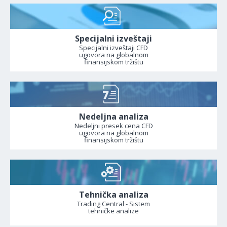
Specijalni izveštaji
Specijalni izveštaji CFD
ugovora na globalnom
finansijskom tržištu
Nedeljna analiza
Nedeljni presek cena CFD
ugovora na globalnom
finansijskom tržištu
Tehnička analiza
Trading Central - Sistem
tehničke analize