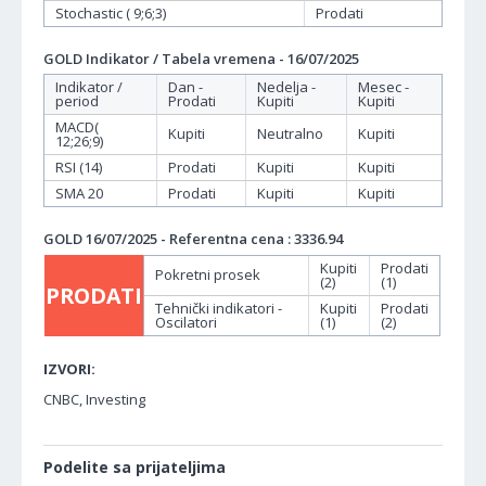
Stochastic ( 9;6;3)
Prodati
GOLD Indikator / Tabela vremena - 16/07/2025
Indikator /
Dan -
Nedelja -
Mesec -
period
Prodati
Kupiti
Kupiti
MACD(
Kupiti
Neutralno
Kupiti
12;26;9)
RSI (14)
Prodati
Kupiti
Kupiti
SMA 20
Prodati
Kupiti
Kupiti
GOLD 16/07/2025 - Referentna cena : 3336.94
Kupiti
Prodati
Pokretni prosek
(2)
(1)
PRODATI
Tehnički indikatori -
Kupiti
Prodati
Oscilatori
(1)
(2)
IZVORI:
CNBC, Investing
Podelite sa prijateljima