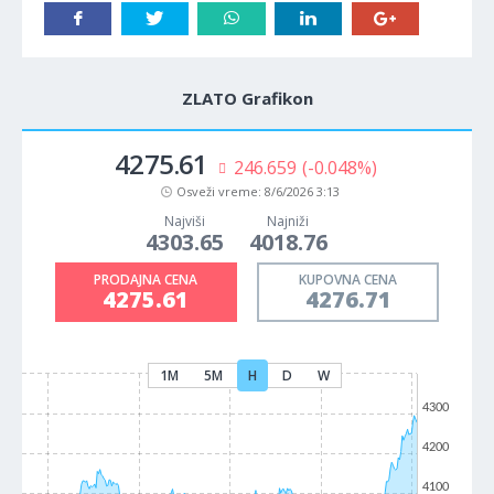
ZLATO Grafikon
4275.61
246.659
(-0.048%)
Osveži vreme:
8/6/2026 3:13
Najviši
Najniži
4303.65
4018.76
PRODAJNA CENA
KUPOVNA CENA
4275.61
4276.71
1M
5M
H
D
W
4300
4200
4100