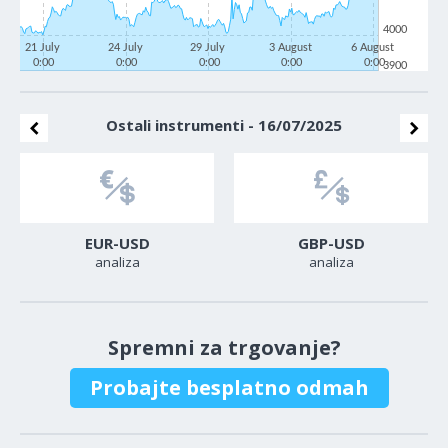
4000
21 July
24 July
29 July
3 August
6 August
0:00
0:00
0:00
0:00
0:00
3900
Ostali instrumenti - 16/07/2025
EUR-USD
GBP-USD
analiza
analiza
Spremni za trgovanje?
Probajte besplatno odmah