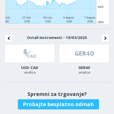
4000
22 July
27 July
30 July
4 August
7 August
0:00
0:00
0:00
0:00
0:00
3800
Ostali instrumenti - 19/03/2025
USD-CAD
GER40
analiza
analiza
Spremni za trgovanje?
Probajte besplatno odmah