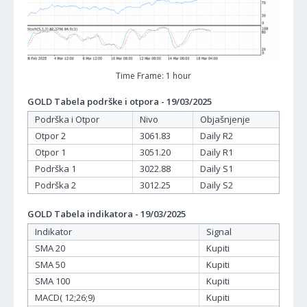
Time Frame: 1 hour
GOLD Tabela podrške i otpora - 19/03/2025
Podrška i Otpor
Nivo
Objašnjenje
Otpor 2
3061.83
Daily R2
Otpor 1
3051.20
Daily R1
Podrška 1
3022.88
Daily S1
Podrška 2
3012.25
Daily S2
GOLD Tabela indikatora - 19/03/2025
Indikator
Signal
SMA 20
Kupiti
SMA 50
Kupiti
SMA 100
Kupiti
MACD( 12;26;9)
Kupiti