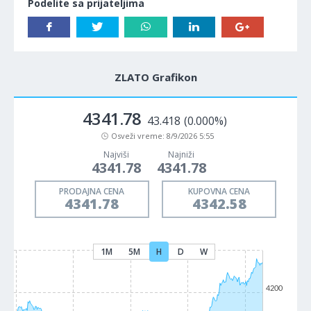
Podelite sa prijateljima
ZLATO Grafikon
4341.78
43.418
(0.000%)
Osveži vreme:
8/9/2026 5:55
Najviši
Najniži
4341.78
4341.78
PRODAJNA CENA
KUPOVNA CENA
4341.78
4342.58
1M
5M
H
D
W
4200