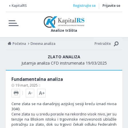
KapitalRS
Registrujte se
Prijavite se
Analize tržišta
Početna
Dnevna analiza
Pretražite
ZLATO ANALIZA
Jutarnja analiza CFD instrumenata 19/03/2025
Fundamentalna analiza
19 mart, 2025
Cene zlata se na današnjoj azijskoj sesiji kreću iznad nivoa
3040.
Cene zlata su u sredu porasle na rekordno visok nivo, jer su
tenzije na Bliskom istoku i trgovinske neizvesnosti ublažile
potražnju za zlato, dok su trgovci čekali odluku Federalnih