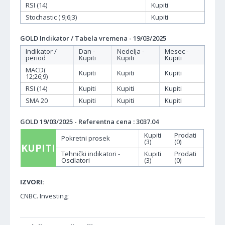
RSI (14)
Kupiti
Stochastic ( 9;6;3)
Kupiti
GOLD Indikator / Tabela vremena - 19/03/2025
Indikator /
Dan -
Nedelja -
Mesec -
period
Kupiti
Kupiti
Kupiti
MACD(
Kupiti
Kupiti
Kupiti
12;26;9)
RSI (14)
Kupiti
Kupiti
Kupiti
SMA 20
Kupiti
Kupiti
Kupiti
GOLD 19/03/2025 - Referentna cena : 3037.04
Kupiti
Prodati
Pokretni prosek
(3)
(0)
KUPITI
Tehnički indikatori -
Kupiti
Prodati
Oscilatori
(3)
(0)
IZVORI:
CNBC. Investing;