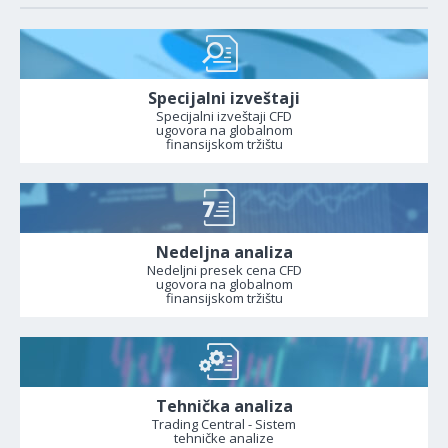
Specijalni izveštaji
Specijalni izveštaji CFD
ugovora na globalnom
finansijskom tržištu
Nedeljna analiza
Nedeljni presek cena CFD
ugovora na globalnom
finansijskom tržištu
Tehnička analiza
Trading Central - Sistem
tehničke analize