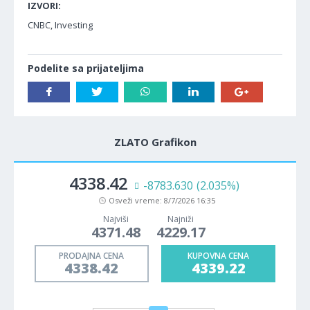
IZVORI:
CNBC, Investing
Podelite sa prijateljima
ZLATO Grafikon
4338.42
-8783.630
(2.035%)
Osveži vreme:
8/7/2026 16:35
Najviši
Najniži
4371.48
4229.17
PRODAJNA CENA
KUPOVNA CENA
4338.42
4339.22