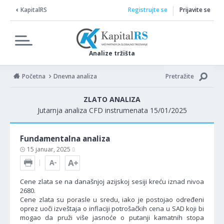
KapitalRS
Registrujte se
Prijavite se
Analize tržišta
Početna
Dnevna analiza
Pretražite
ZLATO ANALIZA
Jutarnja analiza CFD instrumenata 15/01/2025
Fundamentalna analiza
15 januar, 2025
Cene zlata se na današnjoj azijskoj sesiji kreću iznad nivoa
2680.
Cene zlata su porasle u sredu, iako je postojao određeni
oprez uoči izveštaja o inflaciji potrošačkih cena u SAD koji bi
mogao da pruži više jasnoće o putanji kamatnih stopa