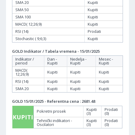
SMA 20
Kupiti
SMA 50
Kupiti
SMA 100
Kupiti
MACD( 12;26;9)
Kupiti
RSI (14)
Prodati
Stochastic ( 9;6;3)
Kupiti
GOLD Indikator / Tabela vremena - 15/01/2025
Indikator /
Dan -
Nedelja -
Mesec -
period
Kupiti
Kupiti
Kupiti
MACD(
Kupiti
Kupiti
Kupiti
12;26;9)
RSI (14)
Kupiti
Kupiti
Kupiti
SMA 20
Kupiti
Kupiti
Kupiti
GOLD 15/01/2025 - Referentna cena : 2681.48
Kupiti
Prodati
Pokretni prosek
(3)
(0)
KUPITI
Tehnički indikatori -
Kupiti
Prodati
Oscilatori
(3)
(0)