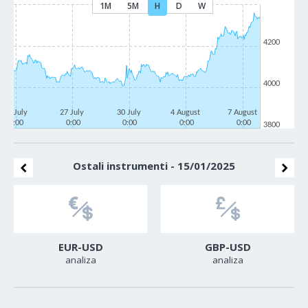
1M
5M
H
D
W
4200
4000
22 July
27 July
30 July
4 August
7 August
0:00
0:00
0:00
0:00
0:00
3800
Ostali instrumenti - 15/01/2025
EUR-USD
GBP-USD
analiza
analiza