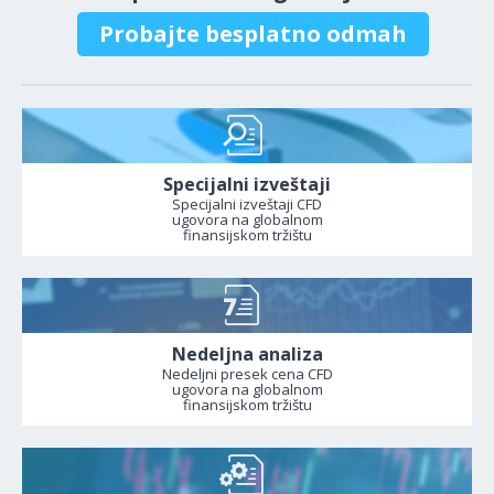
Probajte besplatno odmah
Specijalni izveštaji
Specijalni izveštaji CFD
ugovora na globalnom
finansijskom tržištu
Nedeljna analiza
Nedeljni presek cena CFD
ugovora na globalnom
finansijskom tržištu