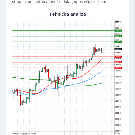
stopa i podstakao američki dolar, opterećujući zlato.
Tehnička analiza