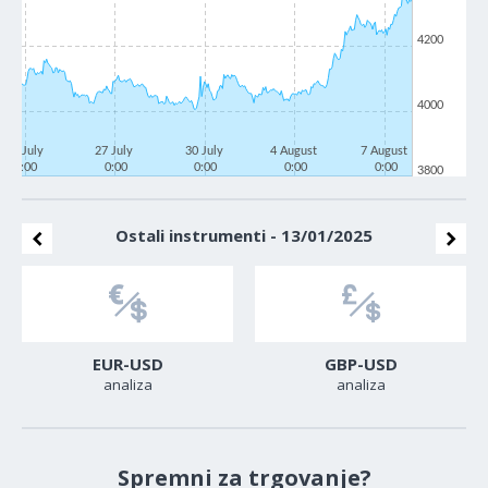
4200
4000
22 July
27 July
30 July
4 August
7 August
0:00
0:00
0:00
0:00
0:00
3800
Ostali instrumenti - 13/01/2025
EUR-USD
GBP-USD
analiza
analiza
Spremni za trgovanje?