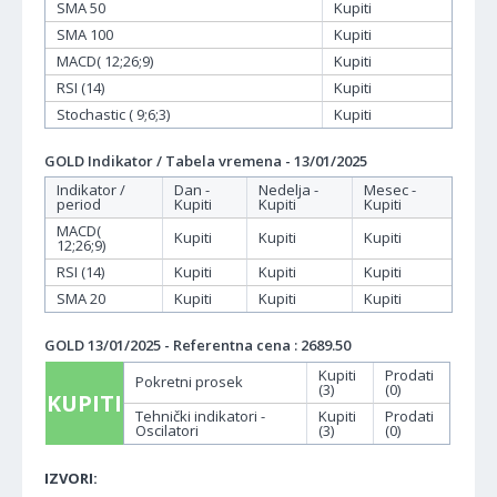
SMA 50
Kupiti
SMA 100
Kupiti
MACD( 12;26;9)
Kupiti
RSI (14)
Kupiti
Stochastic ( 9;6;3)
Kupiti
GOLD Indikator / Tabela vremena - 13/01/2025
Indikator /
Dan -
Nedelja -
Mesec -
period
Kupiti
Kupiti
Kupiti
MACD(
Kupiti
Kupiti
Kupiti
12;26;9)
RSI (14)
Kupiti
Kupiti
Kupiti
SMA 20
Kupiti
Kupiti
Kupiti
GOLD 13/01/2025 - Referentna cena : 2689.50
Kupiti
Prodati
Pokretni prosek
(3)
(0)
KUPITI
Tehnički indikatori -
Kupiti
Prodati
Oscilatori
(3)
(0)
IZVORI: