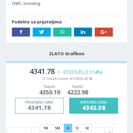
CNBC, Investing;
Podelite sa prijateljima
ZLATO Grafikon
4341.78
-9133.535
(2.114%)
Osveži vreme:
8/7/2026 20:58
Najviši
Najniži
4350.10
4222.98
PRODAJNA CENA
KUPOVNA CENA
4341.78
4342.58
1M
5M
H
D
W