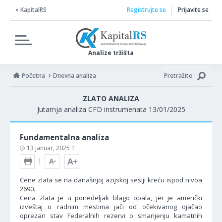
KapitalRS
Registrujte se
Prijavite se
Analize tržišta
Početna
Dnevna analiza
Pretražite
ZLATO ANALIZA
Jutarnja analiza CFD instrumenata 13/01/2025
Fundamentalna analiza
13 januar, 2025
Cene zlata se na današnjoj azijskoj sesiji kreću ispod nivoa
2690.
Cena zlata je u ponedeljak blago opala, jer je američki
izveštaj o radnim mestima jači od očekivanog ojačao
oprezan stav Federalnih rezervi o smanjenju kamatnih