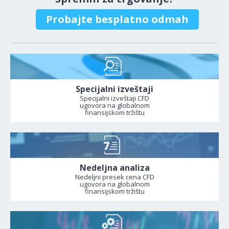
Probajte besplatno odmah
Specijalni izveštaji
Specijalni izveštaji CFD
ugovora na globalnom
finansijskom tržištu
Nedeljna analiza
Nedeljni presek cena CFD
ugovora na globalnom
finansijskom tržištu