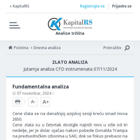
KapitalRS
Registrujte se
Prijavite se
Analize tržišta
Početna
Dnevna analiza
Pretražite
ZLATO ANALIZA
Jutarnja analiza CFD instrumenata 07/11/2024
Fundamentalna analiza
07 novembar, 2024
Cene zlata se na današnjoj azijskoj sesiji kreću iznad nivoa
2650.
Cene zlata su u četvrtak dostigle najniži nivo u više od tri
nedelje, jer je dolar ojačao nakon pobede Donalda Trampa
na predsedničkim izborima u SAD, dok se fokus prebacio na