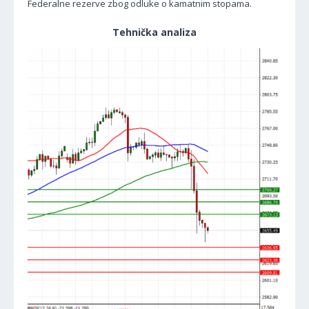
Federalne rezerve zbog odluke o kamatnim stopama.
Tehnička analiza