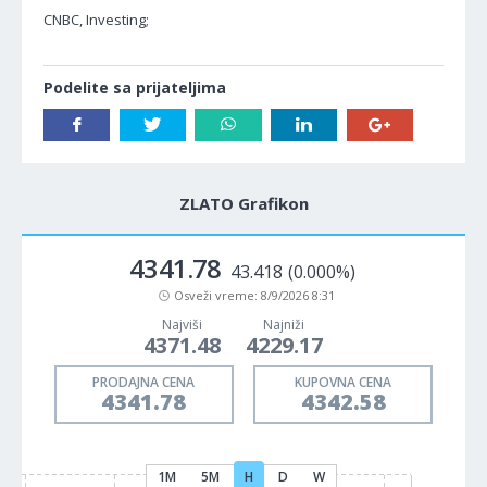
CNBC, Investing;
Podelite sa prijateljima
ZLATO Grafikon
4341.78
43.418
(0.000%)
Osveži vreme:
8/9/2026 8:31
Najviši
Najniži
4371.48
4229.17
PRODAJNA CENA
KUPOVNA CENA
4341.78
4342.58
1M
5M
H
D
W