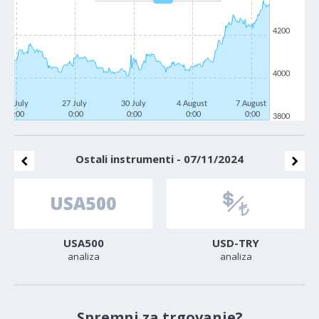
4200
4000
22 July
27 July
30 July
4 August
7 August
0:00
0:00
0:00
0:00
0:00
3800
Ostali instrumenti - 07/11/2024
USA500
USD-TRY
analiza
analiza
Spremni za trgovanje?