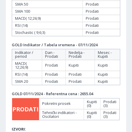
SMA 50
Prodati
SMA 100
Prodati
MACD( 12;26;9)
Prodati
RSI (14)
Prodati
Stochastic ( 9;6;3)
Prodati
GOLD Indikator / Tabela vremena - 07/11/2024
Indikator /
Dan -
Nedelja -
Mesec -
period
Prodati
Prodati
Kupiti
MACD(
Prodati
Kupiti
Kupiti
12;26;9)
RSI (14)
Prodati
Prodati
Kupiti
SMA 20
Prodati
Prodati
Kupiti
GOLD 07/11/2024 - Referentna cena : 2655.04
Kupiti
Prodati
Pokretni prosek
(0)
(3)
PRODATI
Tehnički indikatori -
Kupiti
Prodati
Oscilatori
(0)
(3)
IZVORI: