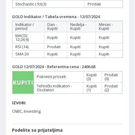
Stochastic ( 9;6;3)
Prodati
GOLD Indikator / Tabela vremena - 12/07/2024
Indikator /
Dan -
Nedelja -
Mesec -
period
Kupiti
Kupiti
Kupiti
MACD(
Kupiti
Kupiti
Kupiti
12;26;9)
RSI (14)
Prodati
Kupiti
Kupiti
SMA 20
Kupiti
Kupiti
Kupiti
GOLD 12/07/2024 - Referentna cena : 2406.68
Kupiti
Prodati
Pokretni prosek
(3)
(0)
KUPITI
Tehnički indikatori -
Kupiti
Prodati
Oscilatori
(1)
(2)
IZVORI:
CNBC, Investing;
Podelite sa prijateljima