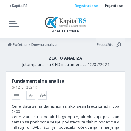
KapitalRS
Registrujte se
Prijavite se
Analize tržišta
Početna
Dnevna analiza
Pretražite
ZLATO ANALIZA
Jutarnja analiza CFD instrumenata 12/07/2024
Fundamentalna analiza
12 jul, 2024
Cene zlata se na današnjoj azijskoj sesiji kreću iznad nivoa
2400.
Cene zlata su u petak blago opale, ali okazuju pozitivan
zamah sa prethodne sesije, podstaknute slabim podacima o
inflaciji u SAD, što je povećalo očekivanja smanjenja