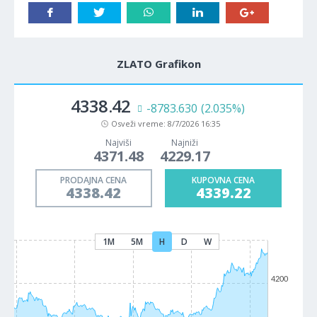
ZLATO Grafikon
4338.42
-8783.630
(2.035%)
Osveži vreme:
8/7/2026 16:35
Najviši
Najniži
4371.48
4229.17
PRODAJNA CENA
KUPOVNA CENA
4338.42
4339.22
1M
5M
H
D
W
4200