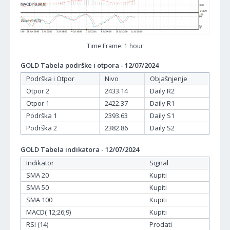
Time Frame: 1 hour
GOLD Tabela podrške i otpora - 12/07/2024
Podrška i Otpor
Nivo
Objašnjenje
Otpor 2
2433.14
Daily R2
Otpor 1
2422.37
Daily R1
Podrška 1
2393.63
Daily S1
Podrška 2
2382.86
Daily S2
GOLD Tabela indikatora - 12/07/2024
Indikator
Signal
SMA 20
Kupiti
SMA 50
Kupiti
SMA 100
Kupiti
MACD( 12;26;9)
Kupiti
RSI (14)
Prodati