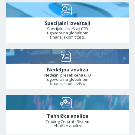
Specijalni izveštaji
Specijalni izveštaji CFD
ugovora na globalnom
finansijskom tržištu
Nedeljna analiza
Nedeljni presek cena CFD
ugovora na globalnom
finansijskom tržištu
Tehnička analiza
Trading Central - Sistem
tehničke analize