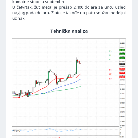
kamatne stope u septembru.
U četvrtak, žuti metal je prešao 2.400 dolara za uncu usled
naglog pada dolara. Zlato je takođe na putu snažan nedeljni
učinak.
Tehnička analiza