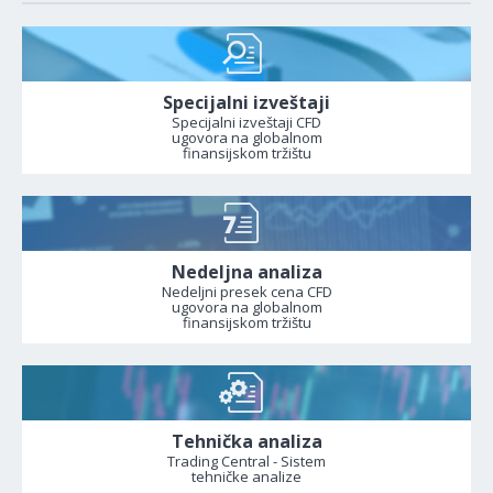
Specijalni izveštaji
Specijalni izveštaji CFD
ugovora na globalnom
finansijskom tržištu
Nedeljna analiza
Nedeljni presek cena CFD
ugovora na globalnom
finansijskom tržištu
Tehnička analiza
Trading Central - Sistem
tehničke analize