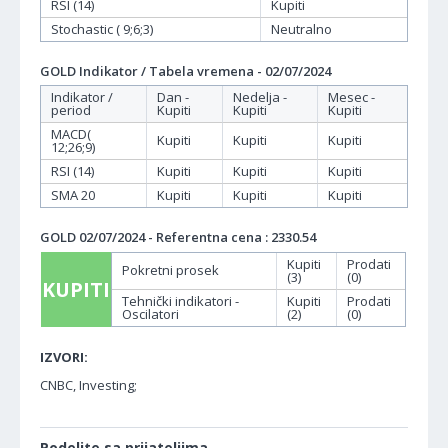
RSI (14)
Kupiti
Stochastic ( 9;6;3)
Neutralno
GOLD Indikator / Tabela vremena - 02/07/2024
Indikator /
Dan -
Nedelja -
Mesec -
period
Kupiti
Kupiti
Kupiti
MACD(
Kupiti
Kupiti
Kupiti
12;26;9)
RSI (14)
Kupiti
Kupiti
Kupiti
SMA 20
Kupiti
Kupiti
Kupiti
GOLD 02/07/2024 - Referentna cena : 2330.54
Kupiti
Prodati
Pokretni prosek
(3)
(0)
KUPITI
Tehnički indikatori -
Kupiti
Prodati
Oscilatori
(2)
(0)
IZVORI:
CNBC, Investing;
Podelite sa prijateljima