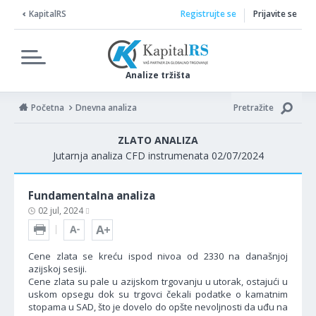
KapitalRS
Registrujte se
Prijavite se
Analize tržišta
Početna
Dnevna analiza
Pretražite
ZLATO ANALIZA
Jutarnja analiza CFD instrumenata 02/07/2024
Fundamentalna analiza
02 jul, 2024
Cene zlata se kreću ispod nivoa od 2330 na današnjoj
azijskoj sesiji.
Cene zlata su pale u azijskom trgovanju u utorak, ostajući u
uskom opsegu dok su trgovci čekali podatke o kamatnim
stopama u SAD, što je dovelo do opšte nevoljnosti da uđu na