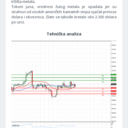
tržišta metala.
Tokom juna, vrednost žutog metala je opadala jer su
strahovi od visokih američkih kamatnih stopa ojačali prinose
dolara i obveznica. Zlato se takođe kretalo oko 2.300 dolara
po unci.
Tehnička analiza