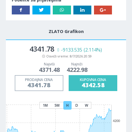
ZLATO Grafikon
4341.78
-9133.535
(2.114%)
Osveži vreme:
8/7/2026 20:59
Najviši
Najniži
4371.48
4222.98
PRODAJNA CENA
KUPOVNA CENA
4341.78
4342.58
1M
5M
H
D
W
4200