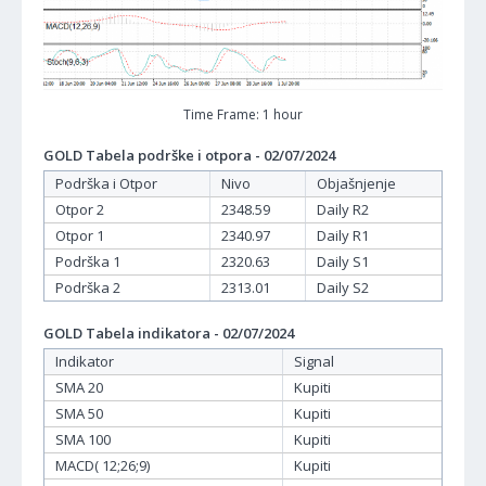
Time Frame: 1 hour
GOLD Tabela podrške i otpora - 02/07/2024
Podrška i Otpor
Nivo
Objašnjenje
Otpor 2
2348.59
Daily R2
Otpor 1
2340.97
Daily R1
Podrška 1
2320.63
Daily S1
Podrška 2
2313.01
Daily S2
GOLD Tabela indikatora - 02/07/2024
Indikator
Signal
SMA 20
Kupiti
SMA 50
Kupiti
SMA 100
Kupiti
MACD( 12;26;9)
Kupiti