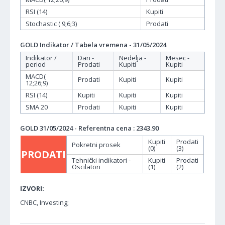
RSI (14)
Kupiti
Stochastic ( 9;6;3)
Prodati
GOLD Indikator / Tabela vremena - 31/05/2024
Indikator /
Dan -
Nedelja -
Mesec -
period
Prodati
Kupiti
Kupiti
MACD(
Prodati
Kupiti
Kupiti
12;26;9)
RSI (14)
Kupiti
Kupiti
Kupiti
SMA 20
Prodati
Kupiti
Kupiti
GOLD 31/05/2024 - Referentna cena : 2343.90
Kupiti
Prodati
Pokretni prosek
(0)
(3)
PRODATI
Tehnički indikatori -
Kupiti
Prodati
Oscilatori
(1)
(2)
IZVORI:
CNBC, Investing;