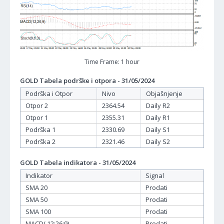
Time Frame: 1 hour
GOLD Tabela podrške i otpora - 31/05/2024
Podrška i Otpor
Nivo
Objašnjenje
Otpor 2
2364.54
Daily R2
Otpor 1
2355.31
Daily R1
Podrška 1
2330.69
Daily S1
Podrška 2
2321.46
Daily S2
GOLD Tabela indikatora - 31/05/2024
Indikator
Signal
SMA 20
Prodati
SMA 50
Prodati
SMA 100
Prodati
MACD( 12;26;9)
Prodati