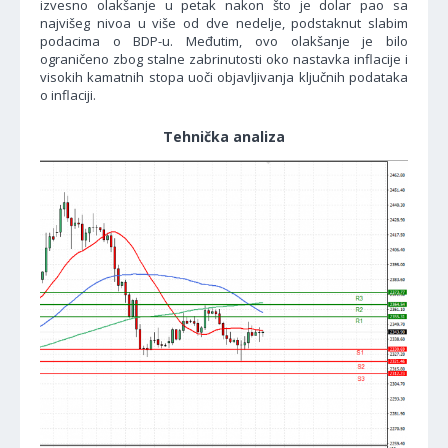
izvesno olakšanje u petak nakon što je dolar pao sa
najvišeg nivoa u više od dve nedelje, podstaknut slabim
podacima o BDP-u. Međutim, ovo olakšanje je bilo
ograničeno zbog stalne zabrinutosti oko nastavka inflacije i
visokih kamatnih stopa uoči objavljivanja ključnih podataka
o inflaciji.
Tehnička analiza