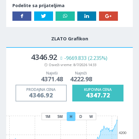
Podelite sa prijateljima
ZLATO Grafikon
4346.92
-9669.833
(2.235%)
Osveži vreme:
8/7/2026 14:33
Najviši
Najniži
4371.48
4222.98
PRODAJNA CENA
KUPOVNA CENA
4346.92
4347.72
1M
5M
H
D
W
4200