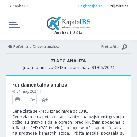
KapitalRS
Registrujte se
Prijavite se
Analize tržišta
Početna
Dnevna analiza
Pretražite
ZLATO ANALIZA
Jutarnja analiza CFD instrumenata 31/05/2024
Fundamentalna analiza
31 maj, 2024
Cene zlata se kreću iznad nivoa od 2340.
Cene zlata su u petak ostale stabilne na azijskom trgovanju,
pošto su trgovci i dalje oprezni pred ključnim podacima o
inflaciji u SAD (PCE indeks), za koje se očekuje da će uticati
na prognoze kamatnih stopa. Tržišta metala pokazala su