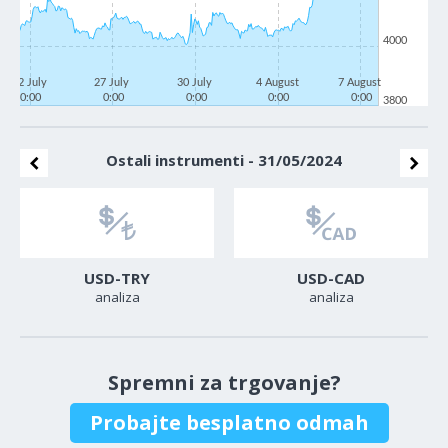
4000
22 July
27 July
30 July
4 August
7 August
0:00
0:00
0:00
0:00
0:00
3800
Ostali instrumenti - 31/05/2024
USD-TRY
USD-CAD
analiza
analiza
Spremni za trgovanje?
Probajte besplatno odmah