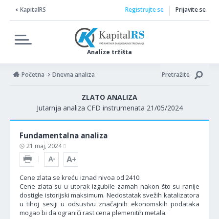
KapitalRS
Registrujte se
Prijavite se
Analize tržišta
Početna
Dnevna analiza
Pretražite
ZLATO ANALIZA
Jutarnja analiza CFD instrumenata 21/05/2024
Fundamentalna analiza
21 maj, 2024
Cene zlata se kreću iznad nivoa od 2410.
Cene zlata su u utorak izgubile zamah nakon što su ranije
dostigle istorijski maksimum. Nedostatak svežih katalizatora
u tihoj sesiji u odsustvu značajnih ekonomskih podataka
mogao bi da ograniči rast cena plemenitih metala.