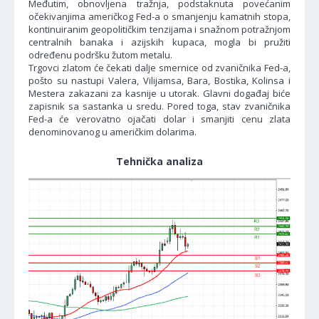
Međutim, obnovljena tražnja, podstaknuta povećanim
očekivanjima američkog Fed-a o smanjenju kamatnih stopa,
kontinuiranim geopolitičkim tenzijama i snažnom potražnjom
centralnih banaka i azijskih kupaca, mogla bi pružiti
određenu podršku žutom metalu.
Trgovci zlatom će čekati dalje smernice od zvaničnika Fed-a,
pošto su nastupi Valera, Vilijamsa, Bara, Bostika, Kolinsa i
Mestera zakazani za kasnije u utorak. Glavni događaj biće
zapisnik sa sastanka u sredu. Pored toga, stav zvaničnika
Fed-a će verovatno ojačati dolar i smanjiti cenu zlata
denominovanog u američkim dolarima.
Tehnička analiza