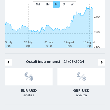
1M
5M
H
D
W
4200
4000
23 July
28 July
31 July
5 August
10 August
0:00
0:00
0:00
0:00
0:00
3800
Ostali instrumenti - 21/05/2024
EUR-USD
GBP-USD
analiza
analiza