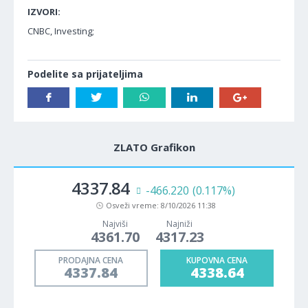
IZVORI:
CNBC, Investing;
Podelite sa prijateljima
ZLATO Grafikon
4337.84
-466.220
(0.117%)
Osveži vreme:
8/10/2026 11:38
Najviši
Najniži
4361.70
4317.23
PRODAJNA CENA
KUPOVNA CENA
4337.84
4338.64