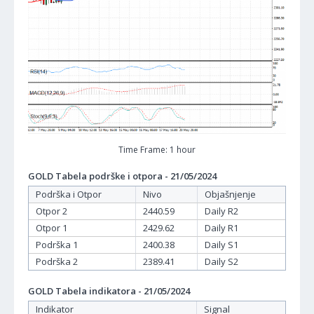
Time Frame: 1 hour
GOLD Tabela podrške i otpora - 21/05/2024
Podrška i Otpor
Nivo
Objašnjenje
Otpor 2
2440.59
Daily R2
Otpor 1
2429.62
Daily R1
Podrška 1
2400.38
Daily S1
Podrška 2
2389.41
Daily S2
GOLD Tabela indikatora - 21/05/2024
Indikator
Signal