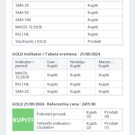
SMA 20
Kupiti
SMA 50
Kupiti
SMA 100
Kupiti
MACD( 12;26;9)
Kupiti
RSI (14)
Kupiti
Stochastic ( 9;6;3)
Prodati
GOLD Indikator / Tabela vremena - 21/05/2024
Indikator /
Dan -
Nedelja -
Mesec -
period
Kupiti
Kupiti
Kupiti
MACD(
Kupiti
Kupiti
Kupiti
12;26;9)
RSI (14)
Kupiti
Kupiti
Kupiti
SMA 20
Kupiti
Kupiti
Kupiti
GOLD 21/05/2024 - Referentna cena : 2415.90
Kupiti
Prodati
Pokretni prosek
(3)
(0)
KUPITI
Tehnički indikatori -
Kupiti
Prodati
Oscilatori
(2)
(1)