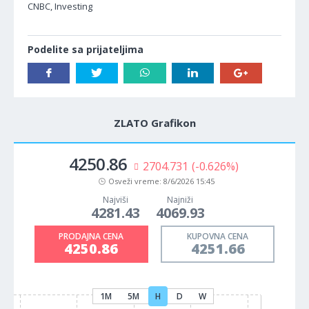
CNBC, Investing
Podelite sa prijateljima
ZLATO Grafikon
4250.84
2706.705
(-0.627%)
Osveži vreme:
8/6/2026 15:45
Najviši
Najniži
4281.43
4069.93
PRODAJNA CENA
KUPOVNA CENA
4250.84
4251.64
1M
5M
H
D
W