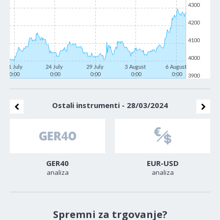
4300
4200
4100
4000
21 July
24 July
29 July
3 August
6 August
0:00
0:00
0:00
0:00
0:00
3900
Ostali instrumenti - 28/03/2024
GER40
EUR-USD
analiza
analiza
Spremni za trgovanje?