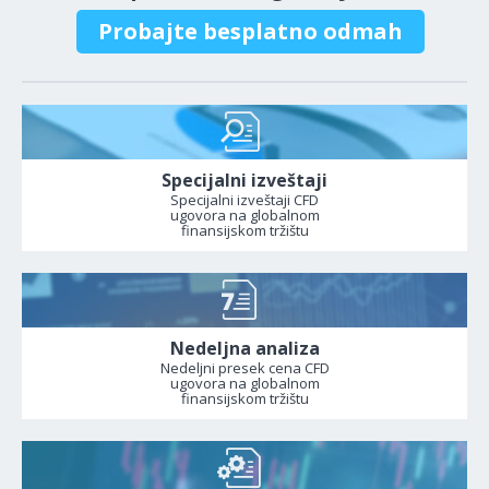
Probajte besplatno odmah
Specijalni izveštaji
Specijalni izveštaji CFD
ugovora na globalnom
finansijskom tržištu
Nedeljna analiza
Nedeljni presek cena CFD
ugovora na globalnom
finansijskom tržištu