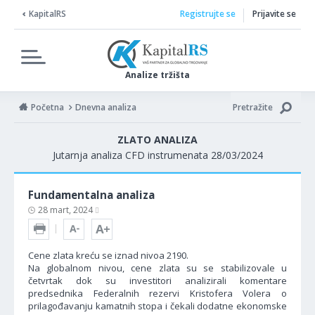
KapitalRS
Registrujte se
Prijavite se
Analize tržišta
Početna
Dnevna analiza
Pretražite
ZLATO ANALIZA
Jutarnja analiza CFD instrumenata 28/03/2024
Fundamentalna analiza
28 mart, 2024
Cene zlata kreću se iznad nivoa 2190.
Na globalnom nivou, cene zlata su se stabilizovale u
četvrtak dok su investitori analizirali komentare
predsednika Federalnih rezervi Kristofera Volera o
prilagođavanju kamatnih stopa i čekali dodatne ekonomske