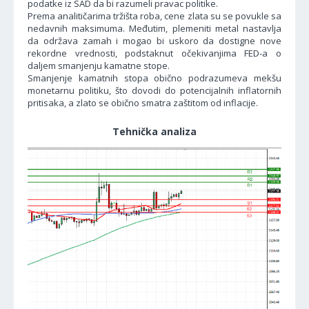
podatke iz SAD da bi razumeli pravac politike.
Prema analitičarima tržišta roba, cene zlata su se povukle sa
nedavnih maksimuma. Međutim, plemeniti metal nastavlja
da održava zamah i mogao bi uskoro da dostigne nove
rekordne vrednosti, podstaknut očekivanjima FED-a o
daljem smanjenju kamatne stope.
Smanjenje kamatnih stopa obično podrazumeva mekšu
monetarnu politiku, što dovodi do potencijalnih inflatornih
pritisaka, a zlato se obično smatra zaštitom od inflacije.
Tehnička analiza