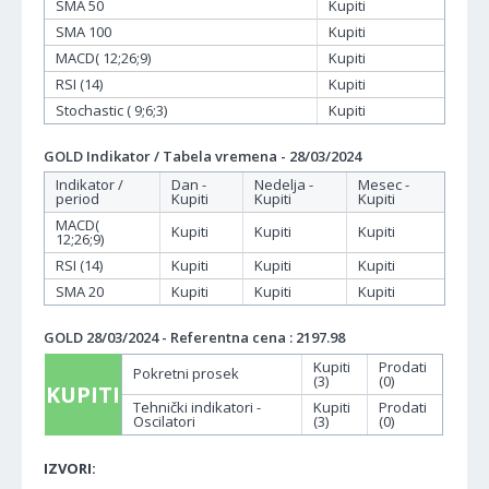
SMA 50
Kupiti
SMA 100
Kupiti
MACD( 12;26;9)
Kupiti
RSI (14)
Kupiti
Stochastic ( 9;6;3)
Kupiti
GOLD Indikator / Tabela vremena - 28/03/2024
Indikator /
Dan -
Nedelja -
Mesec -
period
Kupiti
Kupiti
Kupiti
MACD(
Kupiti
Kupiti
Kupiti
12;26;9)
RSI (14)
Kupiti
Kupiti
Kupiti
SMA 20
Kupiti
Kupiti
Kupiti
GOLD 28/03/2024 - Referentna cena : 2197.98
Kupiti
Prodati
Pokretni prosek
(3)
(0)
KUPITI
Tehnički indikatori -
Kupiti
Prodati
Oscilatori
(3)
(0)
IZVORI: