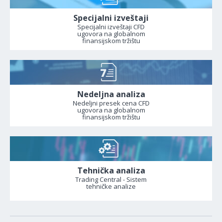
Specijalni izveštaji
Specijalni izveštaji CFD
ugovora na globalnom
finansijskom tržištu
Nedeljna analiza
Nedeljni presek cena CFD
ugovora na globalnom
finansijskom tržištu
Tehnička analiza
Trading Central - Sistem
tehničke analize