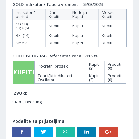
GOLD Indikator / Tabela vremena - 05/03/2024
Indikator /
Dan -
Nedelja -
Mesec -
period
Kupiti
Kupiti
Kupiti
MACD(
Kupiti
Kupiti
Kupiti
12;26;9)
RSI (14)
Kupiti
Kupiti
Kupiti
SMA 20
Kupiti
Kupiti
Kupiti
GOLD 05/03/2024 - Referentna cena : 2115.86
Kupiti
Prodati
Pokretni prosek
(3)
(0)
KUPITI
Tehnički indikatori -
Kupiti
Prodati
Oscilatori
(3)
(0)
IZVORI:
CNBC, Investing
Podelite sa prijateljima