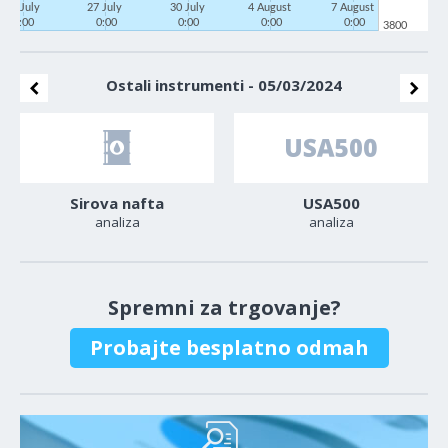
22 July
27 July
30 July
4 August
7 August
0:00
0:00
0:00
0:00
0:00
3800
Ostali instrumenti - 05/03/2024
Sirova nafta
USA500
analiza
analiza
Spremni za trgovanje?
Probajte besplatno odmah