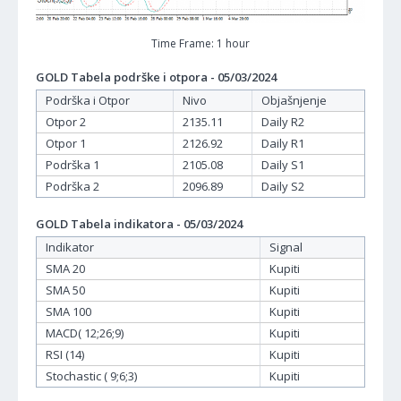
Time Frame: 1 hour
GOLD Tabela podrške i otpora - 05/03/2024
Podrška i Otpor
Nivo
Objašnjenje
Otpor 2
2135.11
Daily R2
Otpor 1
2126.92
Daily R1
Podrška 1
2105.08
Daily S1
Podrška 2
2096.89
Daily S2
GOLD Tabela indikatora - 05/03/2024
Indikator
Signal
SMA 20
Kupiti
SMA 50
Kupiti
SMA 100
Kupiti
MACD( 12;26;9)
Kupiti
RSI (14)
Kupiti
Stochastic ( 9;6;3)
Kupiti