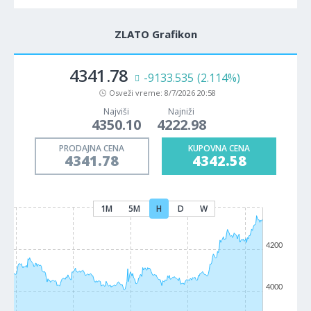
ZLATO Grafikon
4341.78
-9133.535
(2.114%)
Osveži vreme:
8/7/2026 20:58
Najviši
Najniži
4350.10
4222.98
PRODAJNA CENA
KUPOVNA CENA
4341.78
4342.58
1M
5M
H
D
W
4200
4000