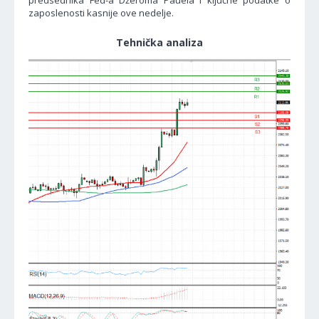
predsednika Fed-a Džeroma Pauela i ključne podatke o
zaposlenosti kasnije ove nedelje.
Tehnička analiza