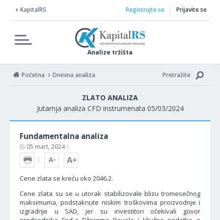
KapitalRS
Registrujte se
Prijavite se
Analize tržišta
Početna
Dnevna analiza
Pretražite
ZLATO ANALIZA
Jutarnja analiza CFD instrumenata 05/03/2024
Fundamentalna analiza
05 mart, 2024
Cene zlata se kreću oko 2046.2.
Cene zlata su se u utorak stabilizovale blizu tromesečnog
maksimuma, podstaknute niskim troškovima proizvodnje i
izgradnje u SAD, jer su investitori očekivali govor