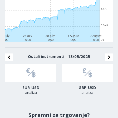
47.5
47.25
22 July
27 July
30 July
4 August
7 August
0:00
0:00
0:00
0:00
0:00
47
Ostali instrumenti - 13/05/2025
EUR-USD
GBP-USD
analiza
analiza
Spremni za trgovanje?