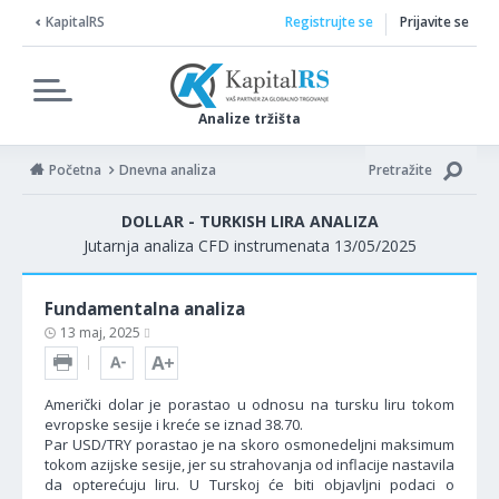
KapitalRS
Registrujte se
Prijavite se
Analize tržišta
Početna
Dnevna analiza
Pretražite
DOLLAR - TURKISH LIRA ANALIZA
Jutarnja analiza CFD instrumenata 13/05/2025
Fundamentalna analiza
13 maj, 2025
Američki dolar je porastao u odnosu na tursku liru tokom
evropske sesije i kreće se iznad 38.70.
Par USD/TRY porastao je na skoro osmonedeljni maksimum
tokom azijske sesije, jer su strahovanja od inflacije nastavila
da opterećuju liru. U Turskoj će biti objavljni podaci o