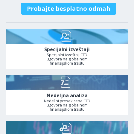
Probajte besplatno odmah
Specijalni izveštaji
Specijalni izveštaji CFD
ugovora na globalnom
finansijskom tržištu
Nedeljna analiza
Nedeljni presek cena CFD
ugovora na globalnom
finansijskom tržištu