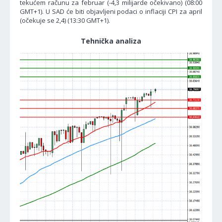
tekućem računu za februar (-4,3 milijarde očekivano) (08:00
GMT+1). U SAD će biti objavljeni podaci o inflaciji CPI za april
(očekuje se 2,4) (13:30 GMT+1).
Tehnička analiza