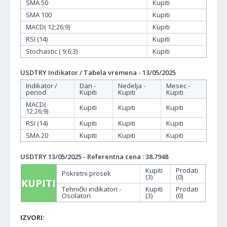
SMA 50
Kupiti
SMA 100
Kupiti
MACD( 12;26;9)
Kupiti
RSI (14)
Kupiti
Stochastic ( 9;6;3)
Kupiti
USDTRY Indikator / Tabela vremena - 13/05/2025
Indikator /
Dan -
Nedelja -
Mesec -
period
Kupiti
Kupiti
Kupiti
MACD(
Kupiti
Kupiti
Kupiti
12;26;9)
RSI (14)
Kupiti
Kupiti
Kupiti
SMA 20
Kupiti
Kupiti
Kupiti
USDTRY 13/05/2025 - Referentna cena : 38.7948
Kupiti
Prodati
Pokretni prosek
(3)
(0)
KUPITI
Tehnički indikatori -
Kupiti
Prodati
Oscilatori
(3)
(0)
IZVORI: