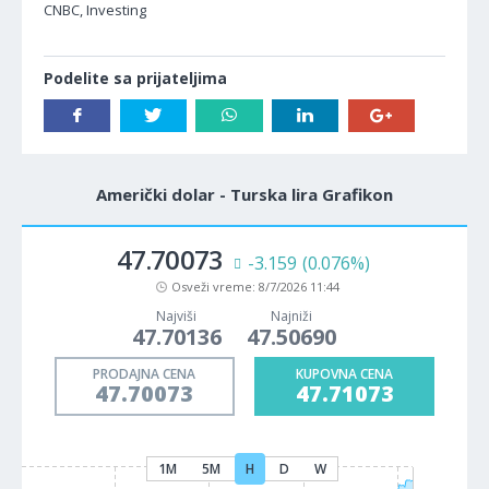
CNBC, Investing
Podelite sa prijateljima
Američki dolar - Turska lira Grafikon
47.70073
-3.159
(0.076%)
Osveži vreme:
8/7/2026 11:44
Najviši
Najniži
47.70136
47.50690
PRODAJNA CENA
KUPOVNA CENA
47.70073
47.71073
1M
5M
H
D
W