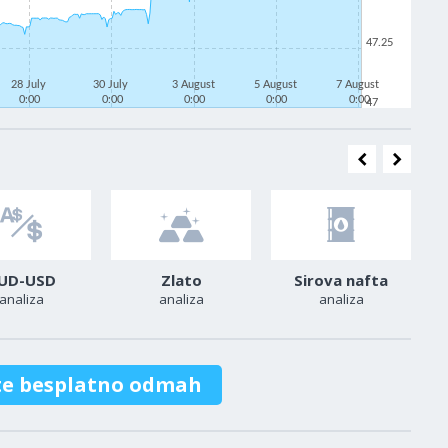
47.25
28 July
30 July
3 August
5 August
7 August
0:00
0:00
0:00
0:00
0:00
47
UD-USD
Zlato
Sirova nafta
analiza
analiza
analiza
te besplatno odmah