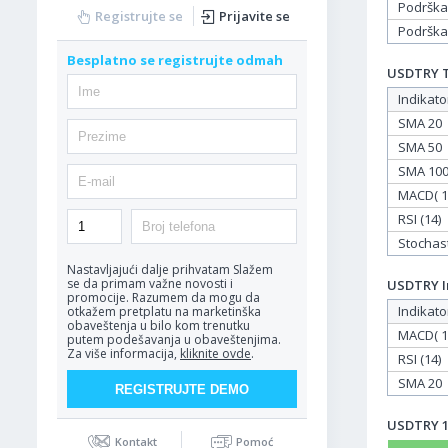
Podrška
Registrujte se
Prijavite se
Podrška
Besplatno se registrujte odmah
USDTRY Ta
Indikato
SMA 20
SMA 50
SMA 10
MACD( 12
RSI (14)
Stochasti
Nastavljajući dalje prihvatam
Slažem
se da primam važne novosti i
USDTRY In
promocije. Razumem da mogu da
Indikato
otkažem pretplatu na marketinška
obaveštenja u bilo kom trenutku
MACD( 12
putem podešavanja u obaveštenjima.
Za više informacija,
kliknite ovde
.
RSI (14)
SMA 20
USDTRY 17
Kontakt
Pomoć