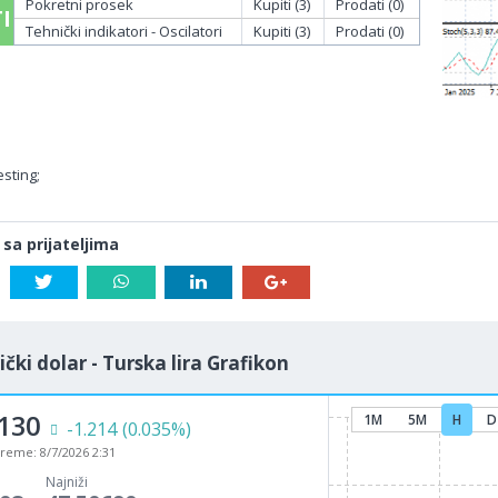
Pokretni prosek
Kupiti (3)
Prodati (0)
I
Tehnički indikatori - Oscilatori
Kupiti (3)
Prodati (0)
sting;
 sa prijateljima
čki dolar - Turska lira Grafikon
8130
1M
5M
H
D
-1.214
(0.035%)
vreme:
8/7/2026 2:31
Najniži