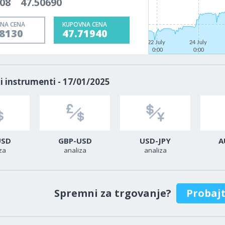
908
47.50690
NA CENA
KUPOVNA CENA
68130
47.71940
22 July
24 July
0:00
0:00
i instrumenti - 17/01/2025
USD
GBP-USD
USD-JPY
A
za
analiza
analiza
Spremni za trgovanje?
Probaj