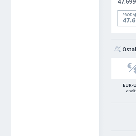
47.69
PRODAJ
47.
Ostal
USD-CAD
GER40
EUR-
analiza
analiza
anali