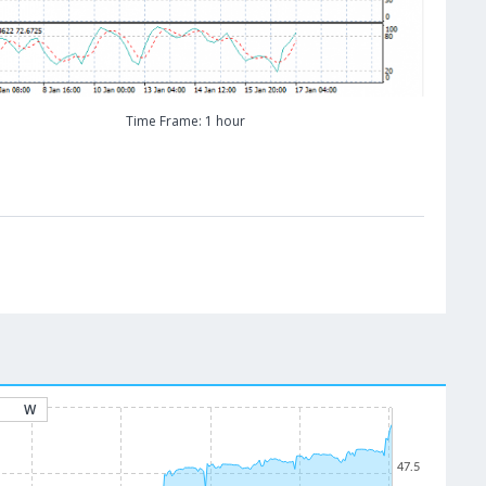
Time Frame: 1 hour
W
47.5