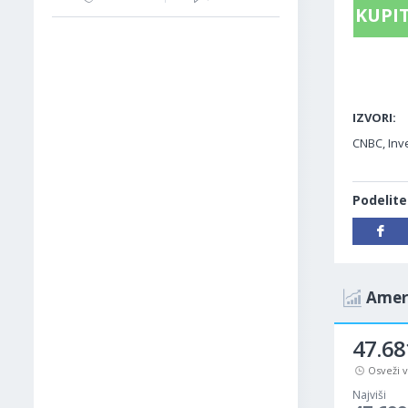
KUPIT
IZVORI:
CNBC, Inve
Podelite
Ameri
47.6
Osveži 
Najviši