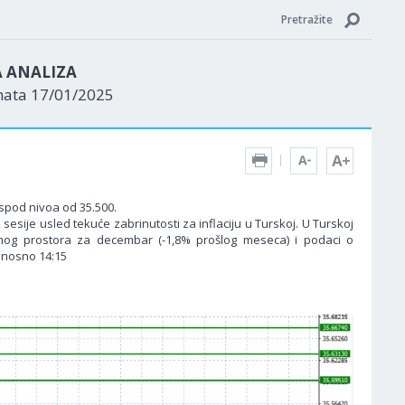
Pretražite
A ANALIZA
nata 17/01/2025
ispod nivoa od 35.500.
esije usled tekuće zabrinutosti za inflaciju u Turskoj. U Turskoj
og prostora za decembar (-1,8% prošlog meseca) i podaci o
odnosno 14:15