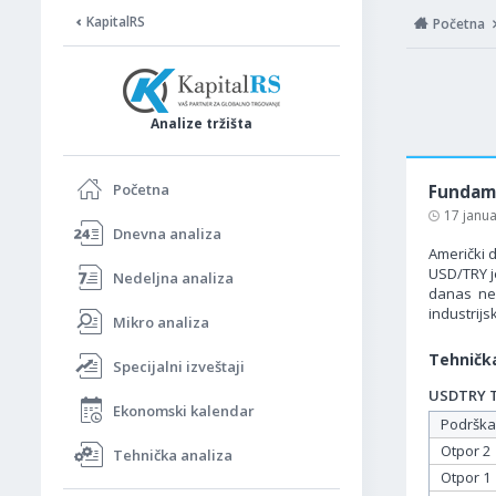
KapitalRS
Početna
Analize tržišta
Početna
Fundame
17 janu
Dnevna analiza
Američki d
USD/TRY je
Nedeljna analiza
danas ne
industrijs
Mikro analiza
Tehnička
Specijalni izveštaji
USDTRY Ta
Ekonomski kalendar
Podrška
Otpor 2
Tehnička analiza
Otpor 1