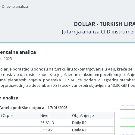
Dnevna analiza
DOLLAR - TURKISH LIR
Jutarnja analiza CFD instrume
ntalna analiza
ar, 2025
olar je porastao u odnosu na tursku liru tokom trgovanja u Aziji, kreće se 
 nastavio da raste i zabeležio je još jedan maksimum početkom jutrošnje s
ma planiranih objava podataka. U SAD će podaci o izgradnji stamben
koj proizvodnji za decembar (0,3% očekivano) biti objavljeni u 13:30 GMT 
 analiza
bela podrške i otpora - 17/01/2025
 i Otpor
Nivo
Objašnjenje
35.6313
Daily R2
35.5951
Daily R1