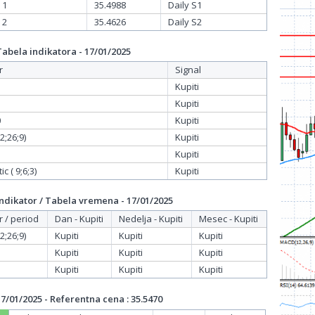
 1
35.4988
Daily S1
 2
35.4626
Daily S2
bela indikatora - 17/01/2025
r
Signal
Kupiti
Kupiti
0
Kupiti
;26;9)
Kupiti
Kupiti
c ( 9;6;3)
Kupiti
dikator / Tabela vremena - 17/01/2025
r / period
Dan - Kupiti
Nedelja - Kupiti
Mesec - Kupiti
;26;9)
Kupiti
Kupiti
Kupiti
Kupiti
Kupiti
Kupiti
Kupiti
Kupiti
Kupiti
/01/2025 - Referentna cena : 35.5470