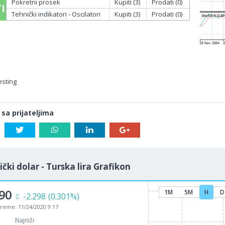
Pokretni prosek
Kupiti (3)
Prodati (0)
I
Tehnički indikatori - Oscilatori
Kupiti (3)
Prodati (0)
esting
 sa prijateljima
čki dolar - Turska lira Grafikon
90
1M
5M
H
D
-2.298
(0.301%)
vreme:
11/24/2020 9:17
Najniži