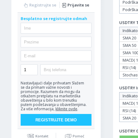
Podrška
Registrujte se
Prijavite se
Podrška
Besplatno se registrujte odmah
USDTRY Ta
Indikato
SMA 20
SMA 50
SMA 10
MACD( 12
RSI (14)
Stochasti
Nastavljajući dalje prihvatam
Slažem
se da primam važne novosti i
USDTRY In
promocije. Razumem da mogu da
Indikato
otkažem pretplatu na marketinška
obaveštenja u bilo kom trenutku
MACD( 12
putem podešavanja u obaveštenjima.
Za više informacija,
kliknite ovde
.
RSI (14)
SMA 20
USDTRY 06
Kontakt
Pomoć