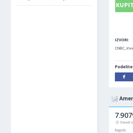
KUPIT
IZVORI:
CNBC, Inv
Podelite
Ameri
7.907
Osveži 
Najviši