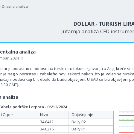
Dnevna analiza
DOLLAR - TURKISH LIR
Jutarnja analiza CFD instrume
ntalna analiza
mbar, 2024
olar je porastao u odnosu na tursku liru tokom trgovanja u Aziji, kreće se 
ar je naglo porastao i zabeležio novi rekord nakon što je volatilna tursk
ačajni podaci koji bi trebalo da budu objavljeni. U SAD će biti objavljeni 
13:30 GMT).
 analiza
bela podrške i otpora - 06/12/2024
 i Otpor
Nivo
Objašnjenje
34.8412
Daily R2
34.8216
Daily R1