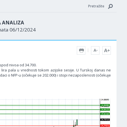
Pretražite
A ANALIZA
nata 06/12/2024
ispod nivoa od 34.700.
a lira pala u vrednosti tokom azijske sesije. U Turskoj danas ne
podaci o NFP-u (očekuje se 202.000) i stopi nezaposlenosti (očekuje