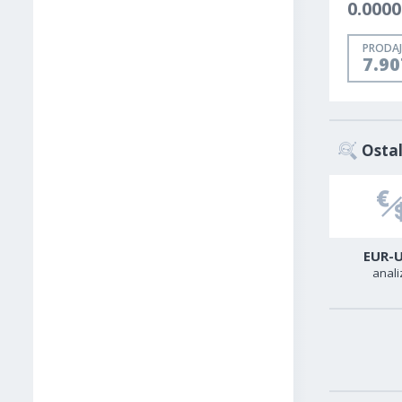
0.0000
PRODAJ
7.9
Ostal
USD-CAD
GER40
EUR-
analiza
analiza
anali