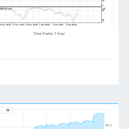
Time Frame: 1 hour
W
47.5