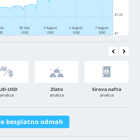
47.25
uly
30 July
3 August
5 August
7 August
00
0:00
0:00
0:00
0:00
47
UD-USD
Zlato
Sirova nafta
analiza
analiza
analiza
te besplatno odmah