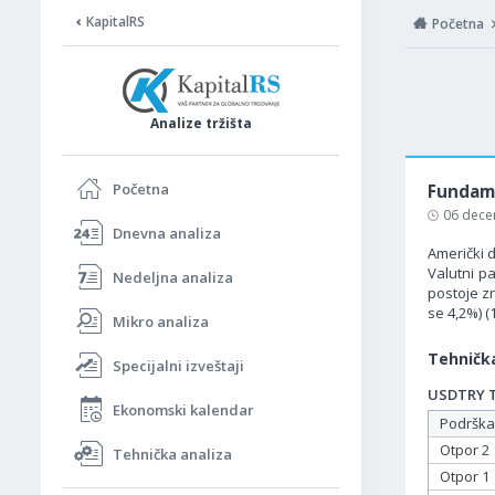
KapitalRS
Početna
Analize tržišta
Početna
Fundame
06 dece
Dnevna analiza
Američki d
Valutni p
Nedeljna analiza
postoje zn
se 4,2%) (
Mikro analiza
Tehnička
Specijalni izveštaji
USDTRY Ta
Ekonomski kalendar
Podrška
Otpor 2
Tehnička analiza
Otpor 1