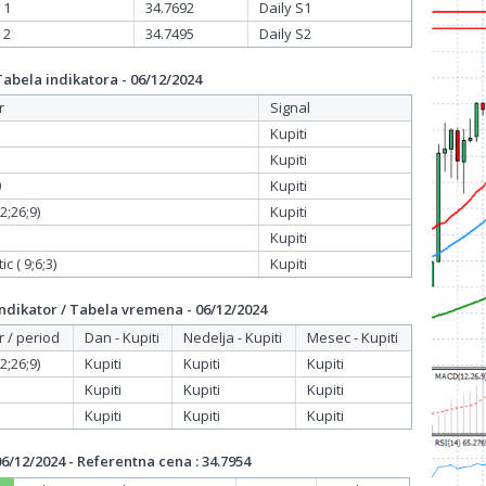
 1
34.7692
Daily S1
 2
34.7495
Daily S2
bela indikatora - 06/12/2024
r
Signal
Kupiti
Kupiti
0
Kupiti
;26;9)
Kupiti
Kupiti
c ( 9;6;3)
Kupiti
dikator / Tabela vremena - 06/12/2024
r / period
Dan - Kupiti
Nedelja - Kupiti
Mesec - Kupiti
;26;9)
Kupiti
Kupiti
Kupiti
Kupiti
Kupiti
Kupiti
Kupiti
Kupiti
Kupiti
/12/2024 - Referentna cena : 34.7954