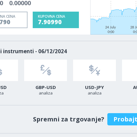
0
0.00000
NA CENA
KUPOVNA CENA
0790
7.90990
24 July
28 J
0:00
0:
i instrumenti - 06/12/2024
USD
GBP-USD
USD-JPY
A
za
analiza
analiza
Spremni za trgovanje?
Probaj