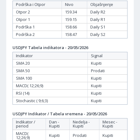
Podrška i Otpor
Nivo
Objašnjenje
Otpor 2
159.34
Daily R2
Otpor 1
159.15
Daily R1
Podrška 1
158.66
Daily S1
Podrška 2
158.47
Daily S2
USDJPY Tabela indikatora - 20/05/2026
Indikator
Signal
SMA 20
Kupiti
SMA 50
Prodati
SMA 100
Kupiti
MACD( 12;26;9)
Kupiti
RSI (14)
Kupiti
Stochastic ( 9;6;3)
Kupiti
USDJPY Indikator / Tabela vremena - 20/05/2026
Indikator /
Dan -
Nedelja -
Mesec -
period
Kupiti
Kupiti
Kupiti
MACD(
Kupiti
Prodati
Kupiti
12;26;9)