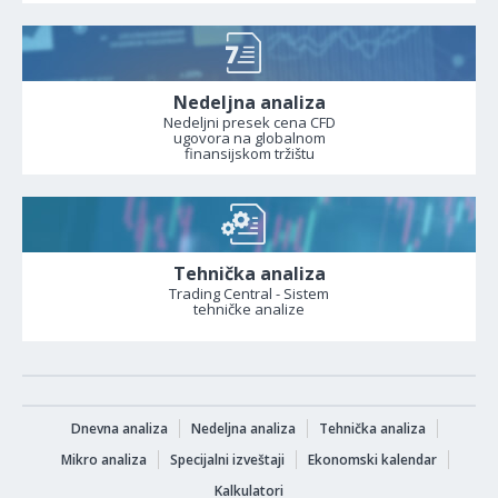
Nedeljna analiza
Nedeljni presek cena CFD
ugovora na globalnom
finansijskom tržištu
Tehnička analiza
Trading Central - Sistem
tehničke analize
Dnevna analiza
Nedeljna analiza
Tehnička analiza
Mikro analiza
Specijalni izveštaji
Ekonomski kalendar
Kalkulatori