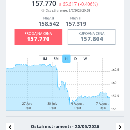
157.770
65.617
(-0.406%)
Osveži vreme:
8/7/2026 20:58
Najviši
Najniži
158.542
157.319
PRODAJNA CENA
KUPOVNA CENA
157.770
157.804
1M
5M
H
D
W
162.5
160
157.5
27 July
30 July
4 August
7 August
0:00
0:00
0:00
0:00
155
Ostali instrumenti - 20/05/2026