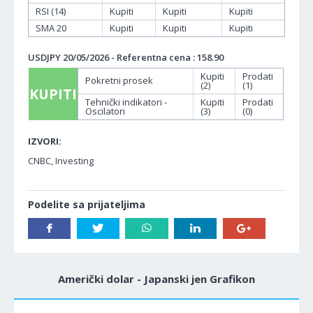
RSI (14)
Kupiti
Kupiti
Kupiti
SMA 20
Kupiti
Kupiti
Kupiti
USDJPY 20/05/2026 - Referentna cena : 158.90
Kupiti
Prodati
Pokretni prosek
(2)
(1)
KUPITI
Tehnički indikatori -
Kupiti
Prodati
Oscilatori
(3)
(0)
IZVORI:
CNBC, Investing
Podelite sa prijateljima
Američki dolar - Japanski jen Grafikon