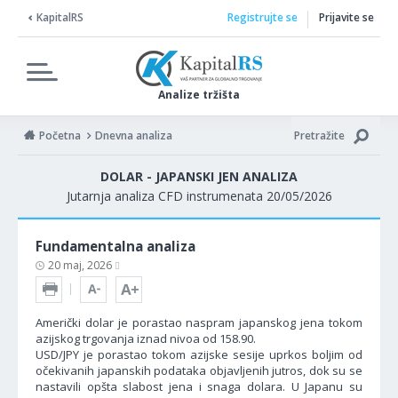
KapitalRS
Registrujte se
Prijavite se
Analize tržišta
Početna
Dnevna analiza
Pretražite
DOLAR - JAPANSKI JEN ANALIZA
Jutarnja analiza CFD instrumenata 20/05/2026
Fundamentalna analiza
20 maj, 2026
Američki dolar je porastao naspram japanskog jena tokom
azijskog trgovanja iznad nivoa od 158.90.
USD/JPY je porastao tokom azijske sesije uprkos boljim od
očekivanih japanskih podataka objavljenih jutros, dok su se
nastavili opšta slabost jena i snaga dolara. U Japanu su