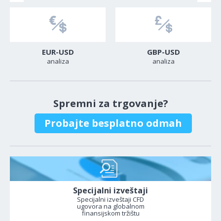
EUR-USD
GBP-USD
analiza
analiza
Spremni za trgovanje?
Probajte besplatno odmah
Specijalni izveštaji
Specijalni izveštaji CFD
ugovora na globalnom
finansijskom tržištu