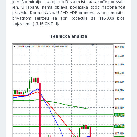
je nešto mirnija situacija na Bliskom istoku takođe podržala
jen. U Japanu nema objava podataka zbog nacionalnog
praznika Dana ustava. U SAD, ADP promena zaposlenosti u
privatnom sektoru za april (očekuje se 116.000) biće
objavljena (13:15 GMT+1).
Tehnička analiza