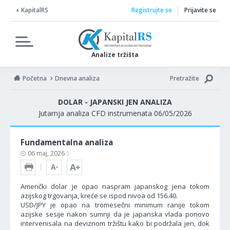
KapitalRS
Registrujte se
Prijavite se
Analize tržišta
Početna
Dnevna analiza
Pretražite
DOLAR - JAPANSKI JEN ANALIZA
Jutarnja analiza CFD instrumenata 06/05/2026
Fundamentalna analiza
06 maj, 2026
Američki dolar je opao naspram japanskog jena tokom
azijskog trgovanja, kreće se ispod nivoa od 156.40.
USD/JPY je opao na tromesečni minimum ranije tokom
azijske sesije nakon sumnji da je japanska vlada ponovo
intervenisala na deviznom tržištu kako bi podržala jen, dok