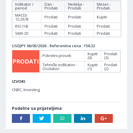
Indikator /
Dan -
Nedelja -
Mesec -
period
Prodati
Prodati
Prodati
MACD(
Prodati
Prodati
Kupiti
12;26;9)
RSI (14)
Prodati
Prodati
Prodati
SMA 20
Prodati
Prodati
Prodati
USDJPY 06/05/2026 - Referentna cena : 156.32
Kupiti
Prodati
Pokretni prosek
(0)
(3)
PRODATI
Tehnički indikatori -
Kupiti
Prodati
Oscilatori
(1)
(2)
IZVORI:
CNBC, Investing
Podelite sa prijateljima