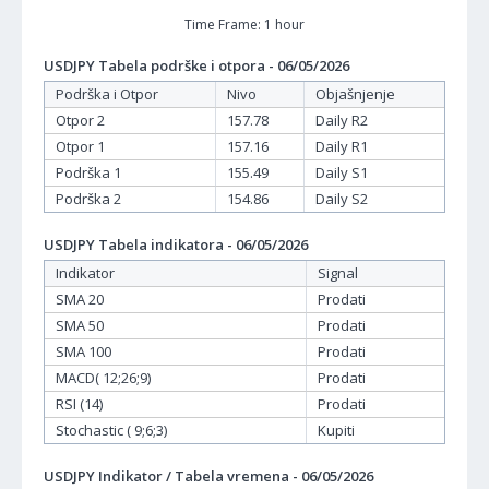
Time Frame: 1 hour
USDJPY Tabela podrške i otpora - 06/05/2026
Podrška i Otpor
Nivo
Objašnjenje
Otpor 2
157.78
Daily R2
Otpor 1
157.16
Daily R1
Podrška 1
155.49
Daily S1
Podrška 2
154.86
Daily S2
USDJPY Tabela indikatora - 06/05/2026
Indikator
Signal
SMA 20
Prodati
SMA 50
Prodati
SMA 100
Prodati
MACD( 12;26;9)
Prodati
RSI (14)
Prodati
Stochastic ( 9;6;3)
Kupiti
USDJPY Indikator / Tabela vremena - 06/05/2026