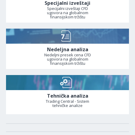
Specijalni izveštaji
Specijalni izveštaji CFD
ugovora na globalnom
finansijskom tržištu
Nedeljna analiza
Nedeljni presek cena CFD
ugovora na globalnom
finansijskom tržištu
Tehnička analiza
Trading Central - Sistem
tehničke analize