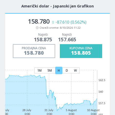
Američki dolar - Japanski jen Grafikon
158.780
-87.610
(0.562%)
Osveži vreme:
8/10/2026 11:22
Najviši
Najniži
158.875
157.665
PRODAJNA CENA
KUPOVNA CENA
158.780
158.805
1M
5M
H
D
W
162.5
160
157.5
23 July
28 July
31 July
5 August
10 August
0:00
0:00
0:00
0:00
0:00
155