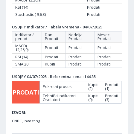
MACD( 12;26;9)
Prodati
RSI (14)
Prodati
Stochastic ( 9;6;3)
Prodati
USDJPY Indikator / Tabela vremena - 04/07/2025
Indikator /
Dan -
Nedelja -
Mesec -
period
Prodati
Prodati
Prodati
MACD(
Prodati
Prodati
Prodati
12;26;9)
RSI (14)
Prodati
Prodati
Prodati
SMA 20
Kupiti
Prodati
Prodati
USDJPY 04/07/2025 - Referentna cena : 144.35
Kupiti
Prodati
Pokretni prosek
(2)
(1)
PRODATI
Tehnički indikatori -
Kupiti
Prodati
Oscilatori
(0)
(3)
IZVORI:
CNBC, Investing