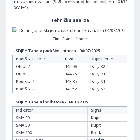
u uslugama za jun (51.5 očekivano) biti objavljen u 01:30
(GMT+1).
Tehnička analiza
Time Frame: 1 hour
USDJPY Tabela podrške i otpora - 04/07/2025
Podrška i Otpor
Nivo
Objašnjenje
Otpor 2
145.08
Daily R2
Otpor 1
144.75
Daily R1
Podrška 1
143.85
Daily S1
Podrška 2
143.52
Daily S2
USDJPY Tabela indikatora - 04/07/2025
Indikator
Signal
SMA 20
Kupiti
SMA 50
Kupiti
SMA 100
Prodati