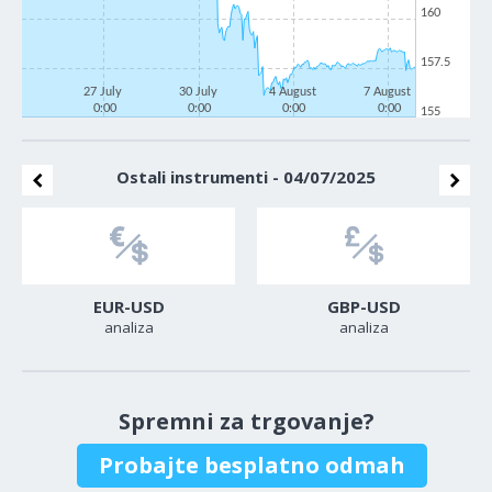
160
157.5
27 July
30 July
4 August
7 August
0:00
0:00
0:00
0:00
155
Ostali instrumenti - 04/07/2025
EUR-USD
GBP-USD
analiza
analiza
Spremni za trgovanje?
Probajte besplatno odmah