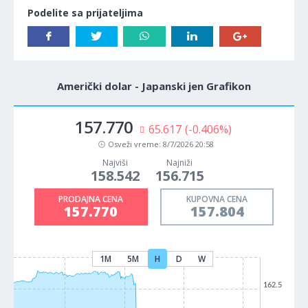
Podelite sa prijateljima
Američki dolar - Japanski jen Grafikon
157.770
65.617
(-0.406%)
Osveži vreme:
8/7/2026 20:58
Najviši
Najniži
158.542
156.715
PRODAJNA CENA
KUPOVNA CENA
157.770
157.804
1M
5M
H
D
W
162.5