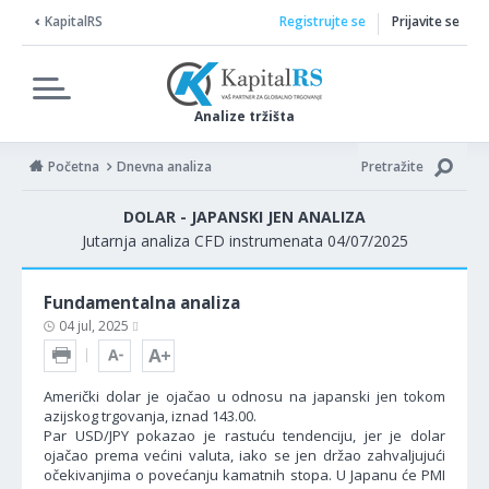
KapitalRS
Registrujte se
Prijavite se
Analize tržišta
Početna
Dnevna analiza
Pretražite
DOLAR - JAPANSKI JEN ANALIZA
Jutarnja analiza CFD instrumenata 04/07/2025
Fundamentalna analiza
04 jul, 2025
Američki dolar je ojačao u odnosu na japanski jen tokom
azijskog trgovanja, iznad 143.00.
Par USD/JPY pokazao je rastuću tendenciju, jer je dolar
ojačao prema većini valuta, iako se jen držao zahvaljujući
očekivanjima o povećanju kamatnih stopa. U Japanu će PMI