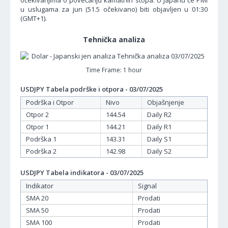
očekivanjima o povećanju kamatnih stopa. U Japanu će PMI
u uslugama za jun (51.5 očekivano) biti objavljen u 01:30
(GMT+1).
Tehnička analiza
Time Frame: 1 hour
USDJPY Tabela podrške i otpora - 03/07/2025
Podrška i Otpor
Nivo
Objašnjenje
Otpor 2
144.54
Daily R2
Otpor 1
144.21
Daily R1
Podrška 1
143.31
Daily S1
Podrška 2
142.98
Daily S2
USDJPY Tabela indikatora - 03/07/2025
Indikator
Signal
SMA 20
Prodati
SMA 50
Prodati
SMA 100
Prodati