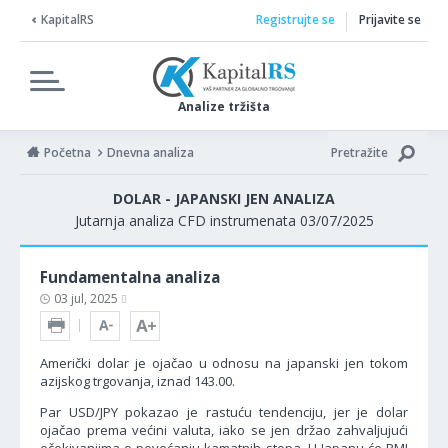
KapitalRS
Registrujte se
Prijavite se
Analize tržišta
Početna
Dnevna analiza
Pretražite
DOLAR - JAPANSKI JEN ANALIZA
Jutarnja analiza CFD instrumenata 03/07/2025
Fundamentalna analiza
03 jul, 2025
Američki dolar je ojačao u odnosu na japanski jen tokom
azijskog trgovanja, iznad 143.00.
Par USD/JPY pokazao je rastuću tendenciju, jer je dolar
ojačao prema većini valuta, iako se jen držao zahvaljujući