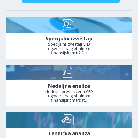
Specijalni izveštaji
Specijalni izveštaji CFD
ugovora na globalnom
finansijskom tržištu
Nedeljna analiza
Nedeljni presek cena CFD
ugovora na globalnom
finansijskom tržištu
Tehnička analiza