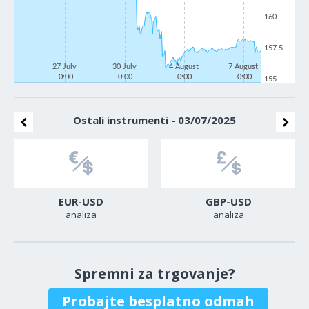
160
157.5
27 July
30 July
4 August
7 August
0:00
0:00
0:00
0:00
155
Ostali instrumenti - 03/07/2025
EUR-USD
GBP-USD
analiza
analiza
Spremni za trgovanje?
Probajte besplatno odmah