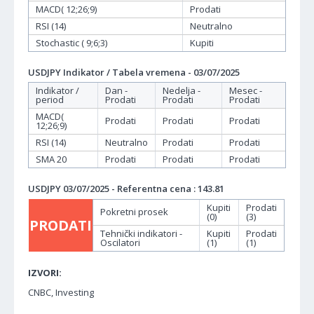
MACD( 12;26;9)
Prodati
RSI (14)
Neutralno
Stochastic ( 9;6;3)
Kupiti
USDJPY Indikator / Tabela vremena - 03/07/2025
Indikator /
Dan -
Nedelja -
Mesec -
period
Prodati
Prodati
Prodati
MACD(
Prodati
Prodati
Prodati
12;26;9)
RSI (14)
Neutralno
Prodati
Prodati
SMA 20
Prodati
Prodati
Prodati
USDJPY 03/07/2025 - Referentna cena : 143.81
Kupiti
Prodati
Pokretni prosek
(0)
(3)
PRODATI
Tehnički indikatori -
Kupiti
Prodati
Oscilatori
(1)
(1)
IZVORI:
CNBC, Investing