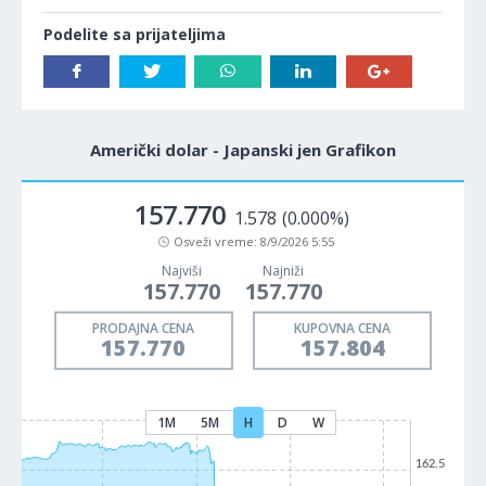
Podelite sa prijateljima
Američki dolar - Japanski jen Grafikon
157.770
1.578
(0.000%)
Osveži vreme:
8/9/2026 5:55
Najviši
Najniži
157.770
157.770
PRODAJNA CENA
KUPOVNA CENA
157.770
157.804
1M
5M
H
D
W
162.5