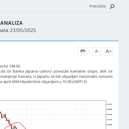
Pretražite
N ANALIZA
nata 23/05/2025
ivoa 144.00.
nja da će Banka Japana uskoro povećati kamatne stope, dok se
smanjenje kamata. U Japanu će biti objavljen nacionalni osnovni
 april (694 hiljade) biće objavljeni u 15:00 (GMT+1).