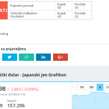
Kupiti
Prodati
Pokretni prosek
(0)
(3)
ATI
Tehnički indikatori -
Kupiti
Prodati
Oscilatori
(0)
(2)
esting
 sa prijateljima
čki dolar - Japanski jen Grafikon
98
1M
5M
H
D
2.884
(-0.008%)
vreme:
8/7/2026 3:18
Najniži
9
157.296