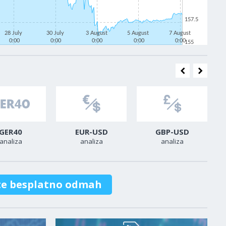
157.5
28 July
30 July
3 August
5 August
7 August
0:00
0:00
0:00
0:00
0:00
155
GER40
EUR-USD
GBP-USD
analiza
analiza
analiza
te besplatno odmah