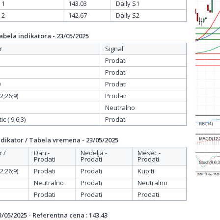
 1
143.03
Daily S1
 2
142.67
Daily S2
bela indikatora - 23/05/2025
r
Signal
Prodati
Prodati
0
Prodati
;26;9)
Prodati
Neutralno
c ( 9;6;3)
Prodati
dikator / Tabela vremena - 23/05/2025
r /
Dan -
Nedelja -
Mesec -
Prodati
Prodati
Prodati
;26;9)
Prodati
Prodati
Kupiti
Neutralno
Prodati
Neutralno
Prodati
Prodati
Prodati
/05/2025 - Referentna cena : 143.43