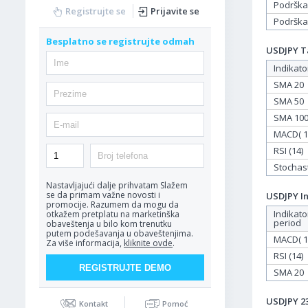
Podrška
Registrujte se
Prijavite se
Podrška
Besplatno se registrujte odmah
USDJPY Ta
Indikato
SMA 20
SMA 50
SMA 10
MACD( 12
RSI (14)
Stochasti
Nastavljajući dalje prihvatam
Slažem
se da primam važne novosti i
USDJPY In
promocije. Razumem da mogu da
Indikato
otkažem pretplatu na marketinška
period
obaveštenja u bilo kom trenutku
putem podešavanja u obaveštenjima.
MACD( 12
Za više informacija,
kliknite ovde
.
RSI (14)
SMA 20
USDJPY 23
Kontakt
Pomoć