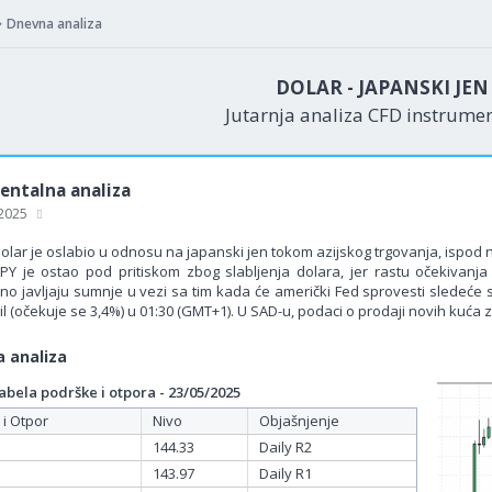
Dnevna analiza
DOLAR - JAPANSKI JE
Jutarnja analiza CFD instrume
ntalna analiza
 2025
olar je oslabio u odnosu na japanski jen tokom azijskog trgovanja, ispod n
PY je ostao pod pritiskom zbog slabljenja dolara, jer rastu očekiva
no javljaju sumnje u vezi sa tim kada će američki Fed sprovesti sledeće 
il (očekuje se 3,4%) u 01:30 (GMT+1). U SAD-u, podaci o prodaji novih kuća za
 analiza
bela podrške i otpora - 23/05/2025
 i Otpor
Nivo
Objašnjenje
144.33
Daily R2
143.97
Daily R1