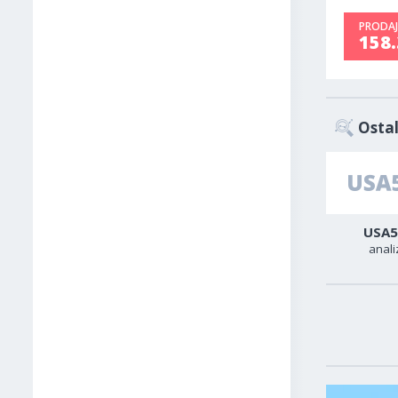
PRODAJ
158
Ostal
Zlato
Sirova nafta
USA5
analiza
analiza
anali