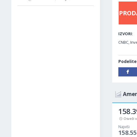
PROD
IZVORI:
CNBC, Inv
Podelite
Ameri
158.3
Osveži 
Najviši
158.55