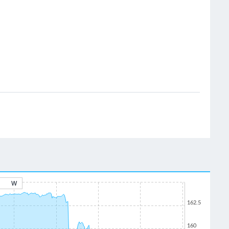
W
162.5
160