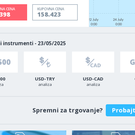
NA CENA
KUPOVNA CENA
.398
158.423
22 July
24 July
0:00
0:00
i instrumenti - 23/05/2025
00
USD-TRY
USD-CAD
za
analiza
analiza
Spremni za trgovanje?
Probaj