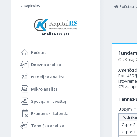
KapitalRS
Početna
Analize tržišta
Početna
Fundame
23 maj,
Dnevna analiza
Američki d
Par USD/J
Nedeljna analiza
istovreme
CPI za apr
Mikro analiza
Tehnička
Specijalni izveštaji
USDJPY Ta
Ekonomski kalendar
Podrška
Otpor 2
Tehnička analiza
Otpor 1