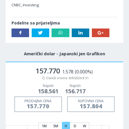
CNBC, Investing;
Podelite sa prijateljima
Američki dolar - Japanski jen Grafikon
157.770
1.578
(0.000%)
Osveži vreme:
8/9/2026 8:31
Najviši
Najniži
158.561
156.717
PRODAJNA CENA
KUPOVNA CENA
157.770
157.804
1M
5M
H
D
W