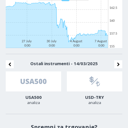
162.5
160
157.5
27 July
30 July
4 August
7 August
0:00
0:00
0:00
0:00
155
Ostali instrumenti - 14/03/2025
USA500
USD-TRY
analiza
analiza
Spremni za trgovanje?