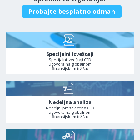
Probajte besplatno odmah
Specijalni izveštaji
Specijalni izveštaji CFD
ugovora na globalnom
finansijskom tržištu
Nedeljna analiza
Nedeljni presek cena CFD
ugovora na globalnom
finansijskom tržištu