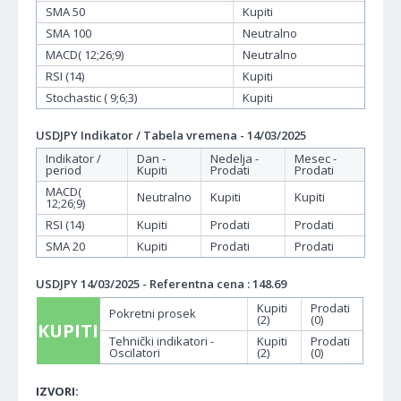
SMA 50
Kupiti
SMA 100
Neutralno
MACD( 12;26;9)
Neutralno
RSI (14)
Kupiti
Stochastic ( 9;6;3)
Kupiti
USDJPY Indikator / Tabela vremena - 14/03/2025
Indikator /
Dan -
Nedelja -
Mesec -
period
Kupiti
Prodati
Prodati
MACD(
Neutralno
Kupiti
Kupiti
12;26;9)
RSI (14)
Kupiti
Prodati
Prodati
SMA 20
Kupiti
Prodati
Prodati
USDJPY 14/03/2025 - Referentna cena : 148.69
Kupiti
Prodati
Pokretni prosek
(2)
(0)
KUPITI
Tehnički indikatori -
Kupiti
Prodati
Oscilatori
(2)
(0)
IZVORI: