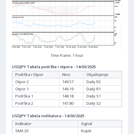
Time Frame: 1 hour
USDJPY Tabela podrške i otpora - 14/03/2025
Podrška i Otpor
Nivo
Objašnjenje
Otpor 2
149.57
Daily R2
Otpor 1
149.19
Daily R1
Podrška 1
148.18
Daily S1
Podrška 2
147.80
Daily S2
USDJPY Tabela indikatora - 14/03/2025
Indikator
Signal
SMA 20
Kupiti