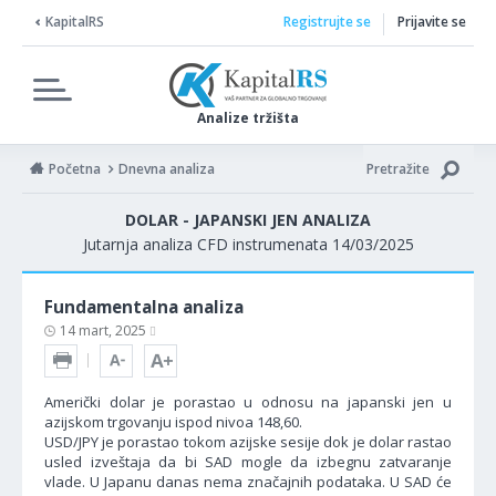
KapitalRS
Registrujte se
Prijavite se
Analize tržišta
Početna
Dnevna analiza
Pretražite
DOLAR - JAPANSKI JEN ANALIZA
Jutarnja analiza CFD instrumenata 14/03/2025
Fundamentalna analiza
14 mart, 2025
Američki dolar je porastao u odnosu na japanski jen u
azijskom trgovanju ispod nivoa 148,60.
USD/JPY je porastao tokom azijske sesije dok je dolar rastao
usled izveštaja da bi SAD mogle da izbegnu zatvaranje
vlade. U Japanu danas nema značajnih podataka. U SAD će