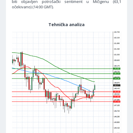
biti objavljen potrošački sentiment u Mičigenu (63,1
očekivano) (14:00 GMT).
Tehnička analiza