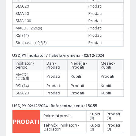
SMA 20
Prodati
SMA 50
Prodati
SMA 100
Prodati
MACD( 12;26;9)
Prodati
RSI (14)
Prodati
Stochastic ( 9;6;3)
Prodati
USDJPY Indikator / Tabela vremena - 02/12/2024
Indikator /
Dan -
Nedelja -
Mesec -
period
Prodati
Prodati
Kupiti
MACD(
Prodati
Kupiti
Prodati
12;26;9)
RSI (14)
Prodati
Prodati
Kupiti
SMA 20
Prodati
Prodati
Kupiti
USDJPY 02/12/2024 - Referentna cena : 150.55
Kupiti
Prodati
Pokretni prosek
(0)
(3)
PRODATI
Tehnički indikatori -
Kupiti
Prodati
Oscilatori
(0)
(3)