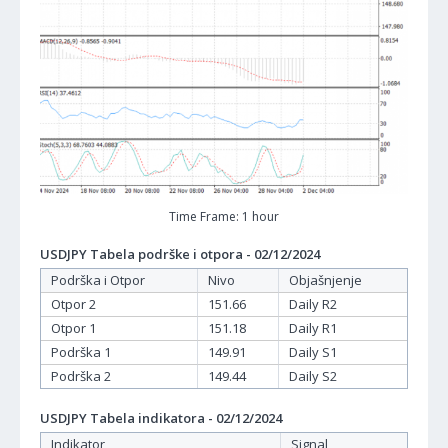
Time Frame: 1 hour
USDJPY Tabela podrške i otpora - 02/12/2024
Podrška i Otpor
Nivo
Objašnjenje
Otpor 2
151.66
Daily R2
Otpor 1
151.18
Daily R1
Podrška 1
149.91
Daily S1
Podrška 2
149.44
Daily S2
USDJPY Tabela indikatora - 02/12/2024
Indikator
Signal