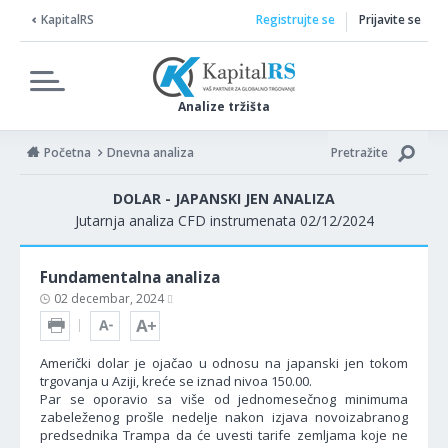
KapitalRS
Registrujte se
Prijavite se
Analize tržišta
Početna
Dnevna analiza
Pretražite
DOLAR - JAPANSKI JEN ANALIZA
Jutarnja analiza CFD instrumenata 02/12/2024
Fundamentalna analiza
02 decembar, 2024
Američki dolar je ojačao u odnosu na japanski jen tokom
trgovanja u Aziji, kreće se iznad nivoa 150.00.
Par se oporavio sa više od jednomesečnog minimuma
zabeleženog prošle nedelje nakon izjava novoizabranog
predsednika Trampa da će uvesti tarife zemljama koje ne