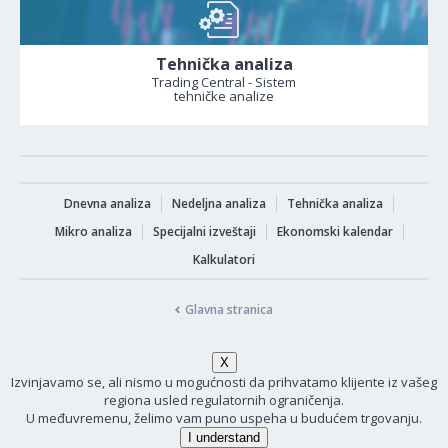
Tehnička analiza
Trading Central - Sistem
tehničke analize
Dnevna analiza
Nedeljna analiza
Tehnička analiza
Mikro analiza
Specijalni izveštaji
Ekonomski kalendar
Kalkulatori
Glavna stranica
Izvinjavamo se, ali nismo u mogućnosti da prihvatamo klijente iz vašeg
regiona usled regulatornih ograničenja.
U međuvremenu, želimo vam puno uspeha u budućem trgovanju.