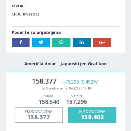
IZVORI:
CNBC, Investing
Podelite sa prijateljima
Američki dolar - Japanski jen Grafikon
158.376
-76.297
(0.492%)
Osveži vreme:
8/6/2026 18:19
Najviši
Najniži
158.540
157.296
PRODAJNA CENA
KUPOVNA CENA
158.376
158.401