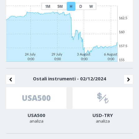
1M
5M
H
D
W
162.5
160
157.5
24 July
29 July
3 August
6 August
0:00
0:00
0:00
0:00
155
Ostali instrumenti - 02/12/2024
USA500
USD-TRY
analiza
analiza