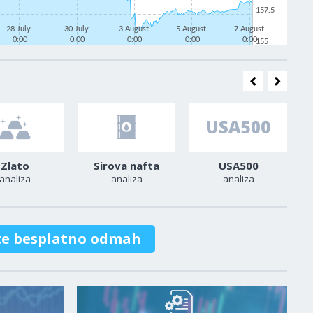
157.5
28 July
30 July
3 August
5 August
7 August
0:00
0:00
0:00
0:00
0:00
155
Zlato
Sirova nafta
USA500
analiza
analiza
analiza
te besplatno odmah