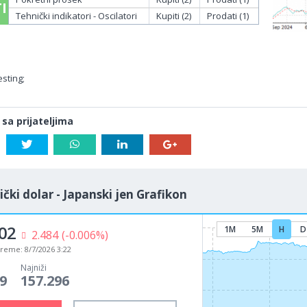
I
Tehnički indikatori - Oscilatori
Kupiti (2)
Prodati (1)
sting;
 sa prijateljima
čki dolar - Japanski jen Grafikon
02
1M
5M
H
D
2.484
(-0.006%)
vreme:
8/7/2026 3:22
Najniži
9
157.296