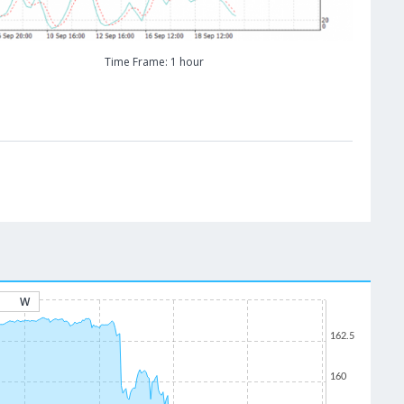
Time Frame: 1 hour
W
162.5
160