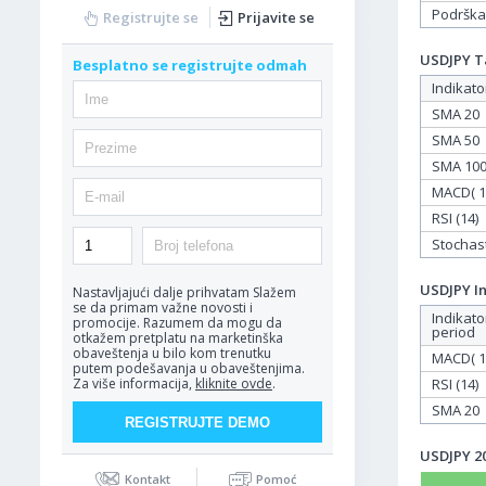
Podrška
Registrujte se
Prijavite se
USDJPY Ta
Besplatno se registrujte odmah
Indikato
SMA 20
SMA 50
SMA 10
MACD( 12
RSI (14)
Stochasti
USDJPY In
Nastavljajući dalje prihvatam
Slažem
se da primam važne novosti i
Indikato
promocije. Razumem da mogu da
period
otkažem pretplatu na marketinška
obaveštenja u bilo kom trenutku
MACD( 12
putem podešavanja u obaveštenjima.
RSI (14)
Za više informacija,
kliknite ovde
.
SMA 20
USDJPY 20
Kontakt
Pomoć