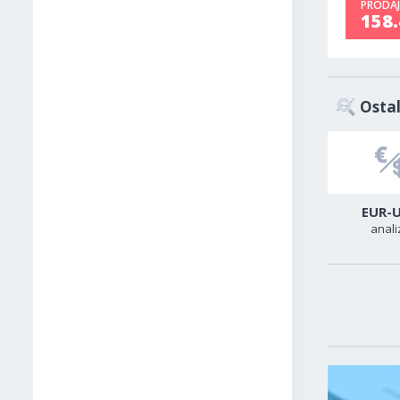
PRODAJ
158
Ostal
USD-CAD
GER40
EUR-
analiza
analiza
anali