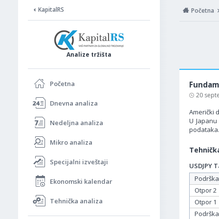
KapitalRS
Početna
Analize tržišta
Početna
Fundame
20 sept
Dnevna analiza
Američki d
U Japanu 
Nedeljna analiza
podataka
Mikro analiza
Tehnička
Specijalni izveštaji
USDJPY Ta
Podrška
Ekonomski kalendar
Otpor 2
Tehnička analiza
Otpor 1
Podrška