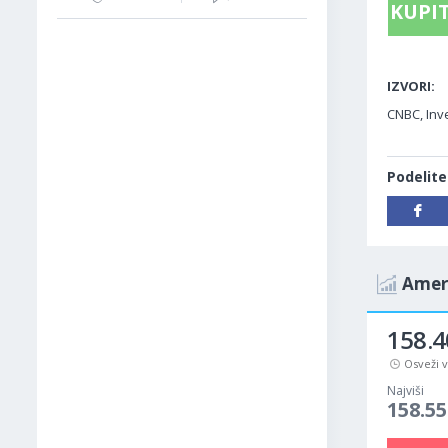
KUPIT
IZVORI:
CNBC, Inve
Podelite
Ameri
158.4
Osveži 
Najviši
158.55