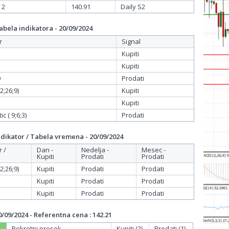
 2
140.91
Daily S2
bela indikatora - 20/09/2024
r
Signal
Kupiti
Kupiti
0
Prodati
;26;9)
Kupiti
Kupiti
c ( 9;6;3)
Prodati
dikator / Tabela vremena - 20/09/2024
r /
Dan -
Nedelja -
Mesec -
Kupiti
Prodati
Prodati
;26;9)
Kupiti
Prodati
Prodati
Kupiti
Prodati
Prodati
Kupiti
Prodati
Prodati
/09/2024 - Referentna cena : 142.21
Pokretni prosek
Kupiti (2)
Prodati (1)