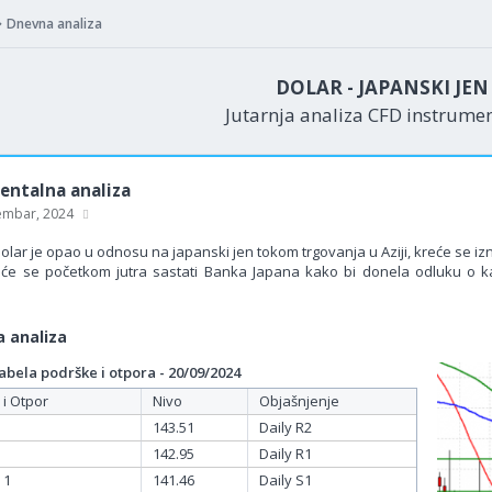
Dnevna analiza
DOLAR - JAPANSKI JE
Jutarnja analiza CFD instrume
ntalna analiza
embar, 2024
olar je opao u odnosu na japanski jen tokom trgovanja u Aziji, kreće se iz
će se početkom jutra sastati Banka Japana kako bi donela odluku o 
.
 analiza
bela podrške i otpora - 20/09/2024
 i Otpor
Nivo
Objašnjenje
143.51
Daily R2
142.95
Daily R1
 1
141.46
Daily S1