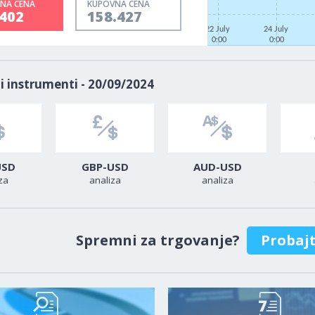
NA CENA
KUPOVNA CENA
.402
158.427
22 July
24 July
0:00
0:00
i instrumenti - 20/09/2024
USD
GBP-USD
AUD-USD
za
analiza
analiza
Spremni za trgovanje?
Probaj